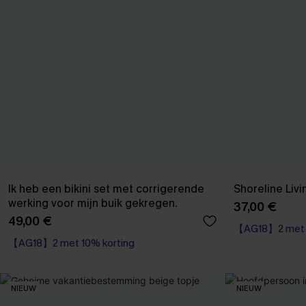
Ik heb een bikini set met corrigerende
Shoreline Livi
werking voor mijn buik gekregen.
37,00 €
49,00 €
【AG18】2 met 1
【AG18】2 met 10% korting
Naadloos
High Waist
【AG18】2 met 1
【AG18】2 met 10% korting
NIEUW
NIEUW