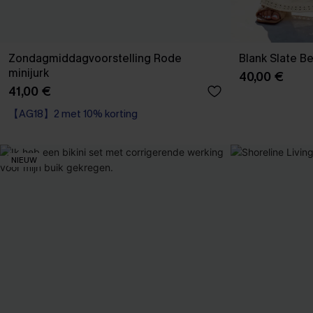
Zondagmiddagvoorstelling Rode
Blank Slate B
minijurk
40,00 €
41,00 €
【AG18】2 met 10% korting
NIEUW