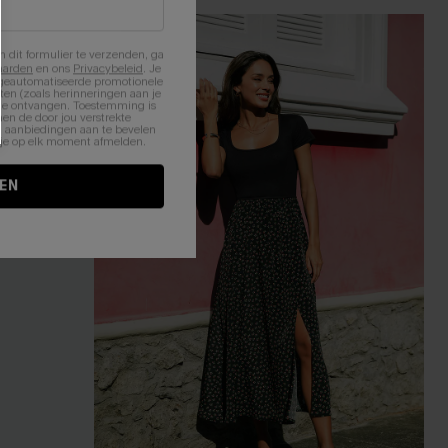
NIEUW
n dit formulier te verzenden, ga
aarden
en ons
Privacybeleid
. Je
 geautomatiseerde promotionele
en (zoals herinneringen aan je
te ontvangen. Toestemming is
en de door jou verstrekte
n aanbiedingen aan te bevelen
nt je op elk moment afmelden.
EN