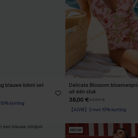
ng blauwe bikini set
Delicate Blossom bloemenpri
uit één stuk
38,00 €
43,00 €
0% korting
【AG18】2 met 10% korting
Corrigerend badpak
0% korting
【AG18】2 met 10% korting
NIEUW