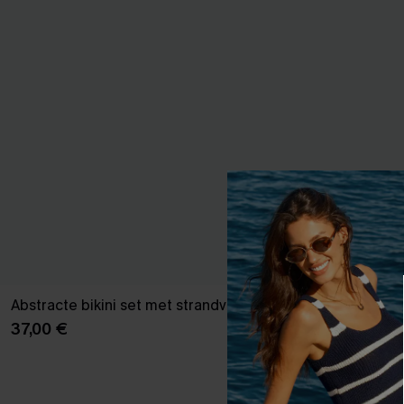
Abstracte bikini set met strandvuur
Lentegroene b
37,00 €
37,00 €
【AG18】2 met 1