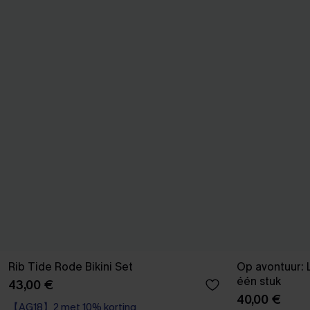
Rib Tide Rode Bikini Set
Op avontuur: 
één stuk
43,00 €
40,00 €
【AG18】2 met 10% korting