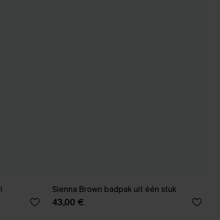
jl
Sienna Brown badpak uit één stuk
43,00 €