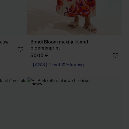
lauw.
Bondi Bloom maxi-jurk met
bloemenprint
50,00 €
【AG18】2 met 10% korting
High Waist
【AG18】2 met 10% korting
NIEUW