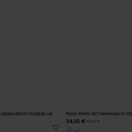
Luipaardprint badpak uit
Roze bikini set helemaal in sti
34,00 €
39,00 €