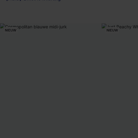
Naadloos
【AG18】2 met 10% korting
NIEUW
NIEUW