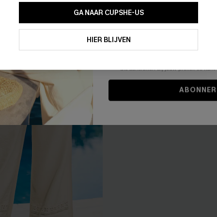
GA NAAR CUPSHE-US
NIEUW
Door je contactgegevens in te vullen e
je akkoord met onze
Algemene Voorw
HIER BLIJVEN
stemt er tevens mee in om herhaalde
en gepersonaliseerde marketingbericht
winkelwagen) en e-mails van Cupshe 
niet vereist voor een aankoop. We kunn
informatie gebruiken om producten e
die aansluiten bij jouw profiel. Je ku
ABONNER