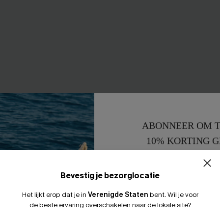
ABONNEER OM T
10% KORTING G
15% KORTING 
ikiniset
Everlasting Summer Blauw Ba
Bevestig je bezorglocatie
één stuk
43,00 €
Het lijkt erop dat je in
Verenigde Staten
bent.
Wil je voor
0% korting
de beste ervaring overschakelen naar de lokale site?
【AG18】2 met 10% korting