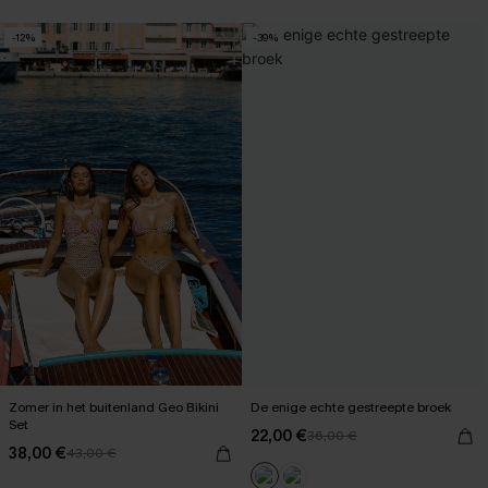
【AG18】2 met 10% korting
-12%
-39%
Zomer in het buitenland Geo Bikini
De enige echte gestreepte broek
Set
22,00 €
36,00 €
38,00 €
43,00 €