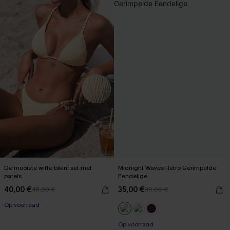
De mooiste witte bikini set met
Midnight Waves Retro Gerimpelde
parels
Eendelige
40,00 €
35,00 €
45,00 €
39,00 €
Op voorraad
【AG18】2 met 10% korting
Op voorraad