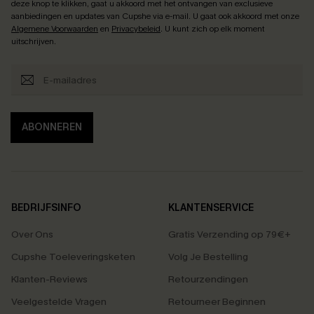
deze knop te klikken, gaat u akkoord met het ontvangen van exclusieve
aanbiedingen en updates van Cupshe via e-mail. U gaat ook akkoord met onze
Algemene Voorwaarden
en
Privacybeleid
. U kunt zich op elk moment
uitschrijven.
ABONNEREN
BEDRIJFSINFO
KLANTENSERVICE
Over Ons
Gratis Verzending op 79€+
Cupshe Toeleveringsketen
Volg Je Bestelling
Klanten-Reviews
Retourzendingen
Veelgestelde Vragen
Retourneer Beginnen