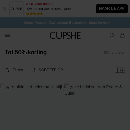
App-voordelen
NAAR DE APP
10% korting voor nieuwe klanten
LAATSTE KANS
⚡️
| Tot 50% korting>>
🩱
Meest Populair Corrigerend Badpakken| Must Have>>
💌Abonneer je & ontvang tot 15% korting>>
👙
Koop 3, krijg 15% korting | CODE: SW15
Tot 50% korting
504
artikelen
Filters
SORTEER OP
-13%
-10%