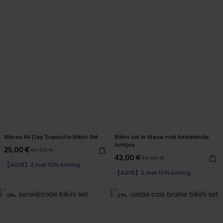
Waves All Day Tropische Bikini Set
Bikini set in blauw met fonkelende
lichtjes
25,00 €
49,00 €
43,00 €
49,00 €
【AG18】2 met 10% korting
【AG18】2 met 10% korting
-13%
-21%