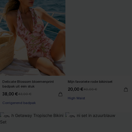
Delicate Blossom bloemenprint
Mijn favoriete rode bikiniset
badpak uit één stuk
20,00 €
40,00 €
【AG18】2 met 10% korting
38,00 €
43,00 €
【AG18】2 met 10% korting
High Waist
Corrigerend badpak
【AG18】2 met 10% korting
【AG18】2 met 10% korting
-12%
-12%