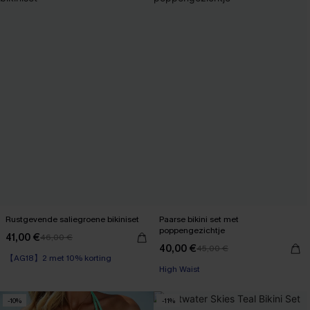
Rustgevende saliegroene bikiniset
Paarse bikini set met
poppengezichtje
41,00 €
46,00 €
40,00 €
45,00 €
【AG18】2 met 10% korting
High Waist
-10%
-11%