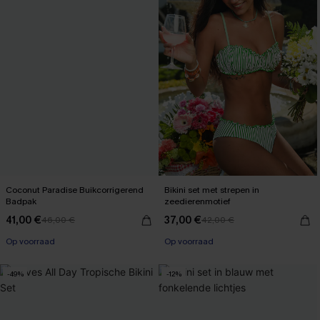
Coconut Paradise Buikcorrigerend
Bikini set met strepen in
Badpak
zeedierenmotief
41,00 €
37,00 €
46,00 €
42,00 €
【AG18】2 met 10% korting
【AG18】2 met 10% korting
Op voorraad
Op voorraad
【AG18】2 met 10% korting
【AG18】2 met 10% korting
-49%
-12%