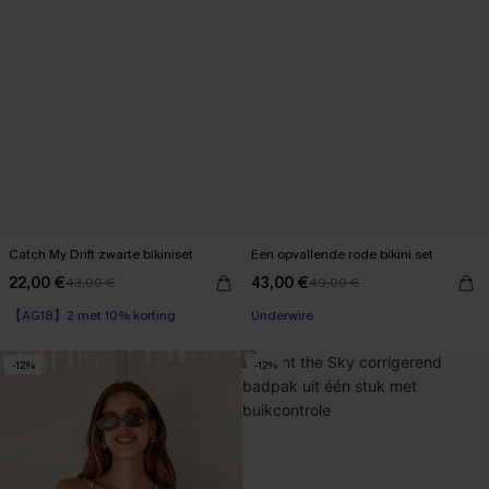
Catch My Drift zwarte bikiniset
Een opvallende rode bikini set
22,00 €
43,00 €
43,00 €
49,00 €
【AG18】2 met 10% korting
【AG18】2 met 10% korting
Underwire
【AG18】2 met 10% korting
-12%
-12%