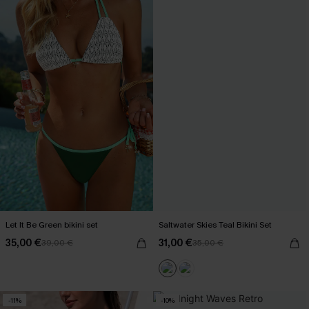
Let It Be Green bikini set
Saltwater Skies Teal Bikini Set
35,00 €
31,00 €
39,00 €
35,00 €
-11%
-10%