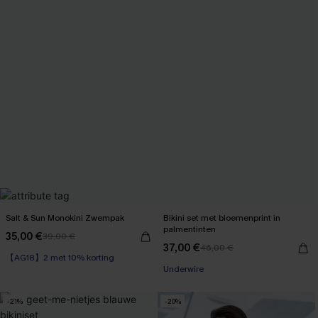
Salt & Sun Monokini Zwempak
Bikini set met bloemenprint in
palmentinten
35,00 €
39,00 €
37,00 €
46,00 €
【AG18】2 met 10% korting
【AG18】2 met 10% korting
Underwire
【AG18】2 met 10% korting
-21%
-20%