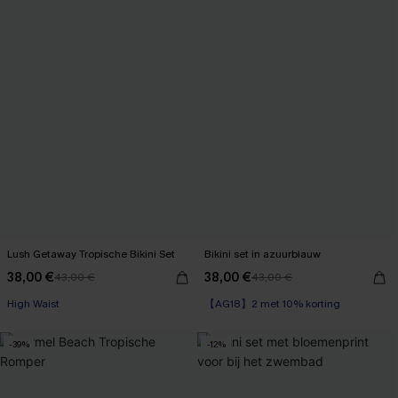
Lush Getaway Tropische Bikini Set
Bikini set in azuurblauw
38,00 €
38,00 €
43,00 €
43,00 €
【AG18】2 met 10% korting
High Waist
【AG18】2 met 10% korting
【AG18】2 met 10% korting
-39%
-12%