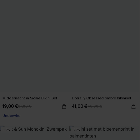
Middernacht in Sicilië Bikini Set
Literally Obsessed ombré bikiniset
19,00 €
41,00 €
37,00 €
46,00 €
Underwire
-10%
-20%