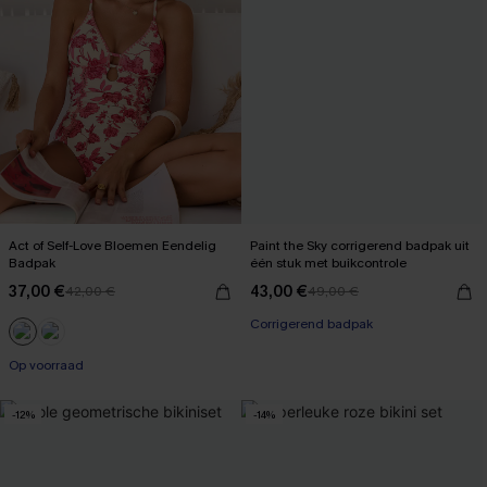
Act of Self-Love Bloemen Eendelig
Paint the Sky corrigerend badpak uit
Badpak
één stuk met buikcontrole
37,00 €
43,00 €
42,00 €
49,00 €
Corrigerend badpak
【AG18】2 met 10% korting
Op voorraad
【AG18】2 met 10% korting
-12%
-14%