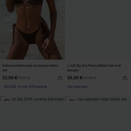
Kokosnootkleurige en bruine bikini
x JJD By the Palms Bikini Set met
set
beugel
32,00 €
36,00 €
37,00 €
40,00 €
【AG18】2 met 10% korting
【AG18】2 met 10% korting
Op voorraad
【AG18】2 met 10% korting
-49%
-12%