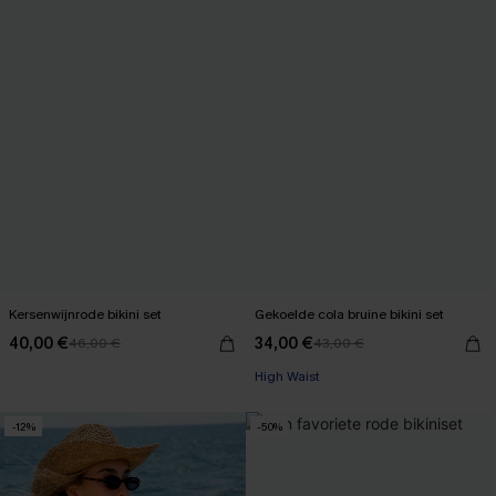
Kersenwijnrode bikini set
Gekoelde cola bruine bikini set
40,00 €
34,00 €
46,00 €
43,00 €
【AG18】2 met 10% korting
High Waist
【AG18】2 met 10% korting
-12%
-50%