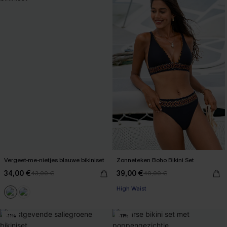
Vergeet-me-nietjes blauwe bikiniset
Zonneteken Boho Bikini Set
34,00 €
39,00 €
43,00 €
49,00 €
High Waist
-11%
-11%