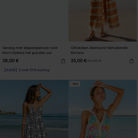
Sarong met stippenpatroon voor
Ontstoken Abstracte Verhullende
foto's tijdens het gouden uur
Kimono
38,00 €
35,00 €
44,00 €
【AG18】2 met 10% korting
-19%