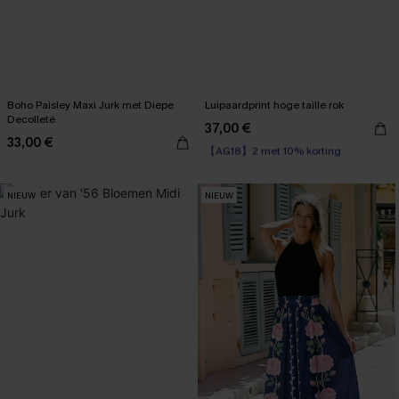
Boho Paisley Maxi Jurk met Diepe
Luipaardprint hoge taille rok
Decolleté
37,00 €
【AG18】2 met 10% korting
33,00 €
High Waist
【AG18】2 met 10% korting
NIEUW
NIEUW