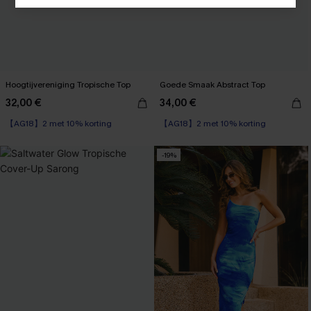
Hoogtijvereniging Tropische Top
Goede Smaak Abstract Top
32,00 €
34,00 €
【AG18】2 met 10% korting
【AG18】2 met 10% korting
-19%