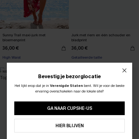
Sunny Trail maxi-jurk met
Jurk met riem en één schouder en
bloemenprint
bladprint
36,00 €
36,00 €
High Waist
Getailleerde taille
NIEUW
Bevestig je bezorglocatie
Het lijkt erop dat je in
Verenigde Staten
bent.
Wil je voor de beste
ABONNEER OM TE KRIJGEN﻿
ervaring overschakelen naar de lokale site?
10% KORTING GEEN MIN. 
15% KORTING OP 2ST+
GA NAAR CUPSHE-US
ABONNEREN
HIER BLIJVEN