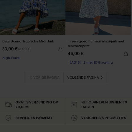
Baja Bound Tropische Midi Jurk
In een goed humeur maxi-jurk met
bloemenprint
33,00 €
41,00 €
46,00 €
High Waist
【AG18】2 met 10% korting
VORIGE PAGINA
VOLGENDE PAGINA
GRATIS VERZENDING OP
RETOURNEREN BINNEN 30
79,00 €
DAGEN
BEVEILIGEN PAYMEMT
VOUCHERS & PROMOTIES