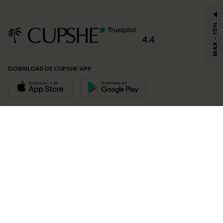
MAX - 15%
4.4
DOWNLOAD DE CUPSHE-APP
VOLG ONS OP
©2026 CUPSHE EU
Bekijk onze
algemene voorwaarden
,
privacybeleid
en
toegankelijkheidsverklaring
.