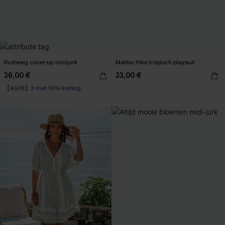
Kustweg cover-up minijurk
Malibu Hike tropisch playsuit
36,00 €
33,00 €
【AG18】2 met 10% korting
Boho
【AG18】2 met 10% korting