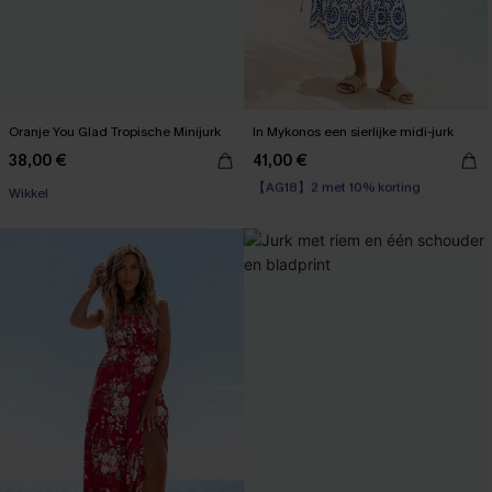
Oranje You Glad Tropische Minijurk
In Mykonos een sierlijke midi-jurk
38,00 €
41,00 €
【AG18】2 met 10% korting
Wikkel
High Waist
【AG18】2 met 10% korting