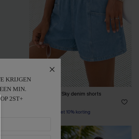
E KRIJGEN
EEN MIN. 
Good to Go Sky denim shorts
OP 2ST+
33,00 €
【AG18】2 met 10% korting