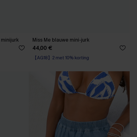
minijurk
Miss Me blauwe mini-jurk
44,00 €
【AG18】2 met 10% korting