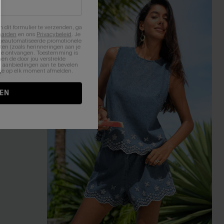
n dit formulier te verzenden, ga
aarden
en ons
Privacybeleid
. Je
 geautomatiseerde promotionele
en (zoals herinneringen aan je
te ontvangen. Toestemming is
en de door jou verstrekte
n aanbiedingen aan te bevelen
nt je op elk moment afmelden.
EN