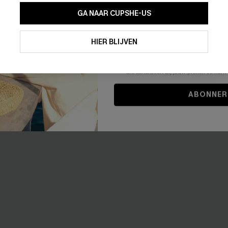
GA NAAR CUPSHE-US
Door je contactgegevens in te vullen e
je akkoord met onze
Algemene Voorw
HIER BLIJVEN
stemt er tevens mee in om herhaalde
en gepersonaliseerde marketingbericht
winkelwagen) en e-mails van Cupshe 
niet vereist voor een aankoop. We kunn
informatie gebruiken om producten e
die aansluiten bij jouw profiel. Je ku
ABONNER