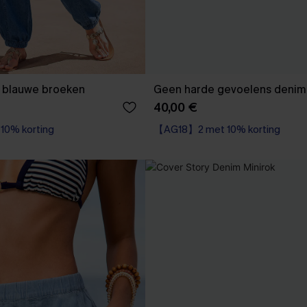
t blauwe broeken
Geen harde gevoelens denim 
40,00 €
0% korting
【AG18】2 met 10% korting