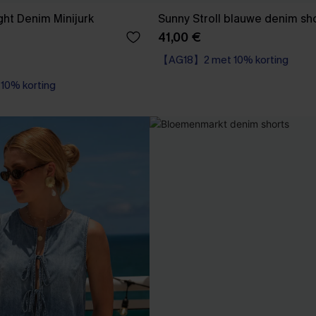
ght Denim Minijurk
Sunny Stroll blauwe denim sh
41,00 €
【AG18】2 met 10% korting
0% korting