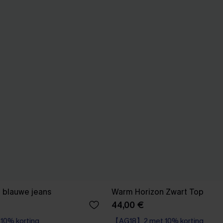
n blauwe jeans
Warm Horizon Zwart Top
44,00 €
0% korting
【AG18】2 met 10% korting