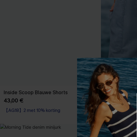
Inside Scoop Blauwe Shorts
Weekendunifo
43,00 €
37,00 €
【AG18】2 met 10% korting
【AG18】2 met 1