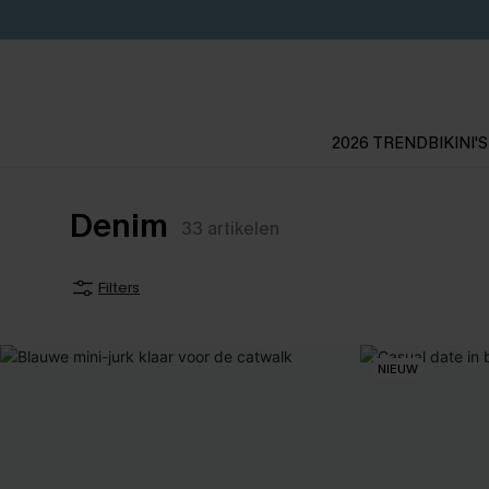
2026 TREND
BIKINI'S
Denim
33
artikelen
Filters
NIEUW