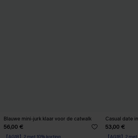
Blauwe mini-jurk klaar voor de catwalk
Casual date i
56,00 €
53,00 €
【AG18】2 met 10% korting
【AG18】2 met 1