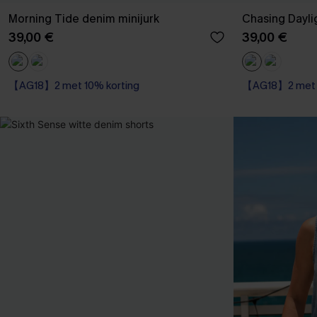
Morning Tide denim minijurk
Chasing Dayli
39,00 €
39,00 €
【AG18】2 met 10% korting
【AG18】2 met 1