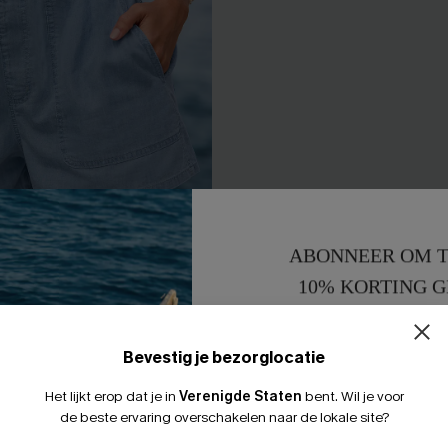
ABONNEER OM T
10% KORTING G
rm: denim shorts
Cover Story Denim Minirok
15% KORTING 
43,00 €
Bevestig je bezorglocatie
0% korting
【AG18】2 met 10% korting
Het lijkt erop dat je in
Verenigde Staten
bent.
Wil je voor
de beste ervaring overschakelen naar de lokale site?