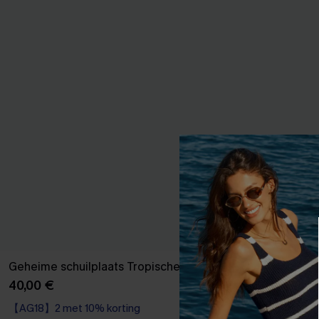
Geheime schuilplaats Tropische Romper
Leuke bloem
uitstraling
40,00 €
37,00 €
【AG18】2 met 10% korting