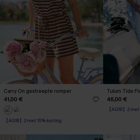
Carry On gestreepte romper
Tulum Tide Fl
41,00 €
46,00 €
【AG18】2 met 1
【AG18】2 met 10% korting