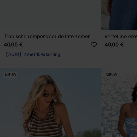
Tropische romper voor de late zomer
Vertel me ero
40,00 €
40,00 €
【AG18】2 met 10% korting
NIEUW
NIEUW