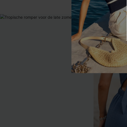
【AG18】2 met 1
NIEUW