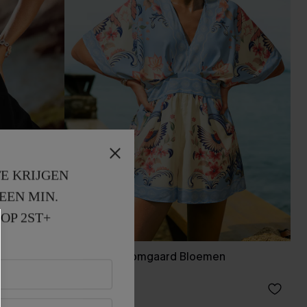
E KRIJGEN
EEN MIN. 
OP 2ST+
Gouden Boomgaard Bloemen
Rompertje
38,00 €