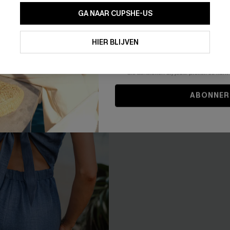
0% korting
GA NAAR CUPSHE-US
Door je contactgegevens in te vullen e
je akkoord met onze
Algemene Voorw
NIEUW
HIER BLIJVEN
stemt er tevens mee in om herhaalde
en gepersonaliseerde marketingbericht
winkelwagen) en e-mails van Cupshe 
niet vereist voor een aankoop. We kunn
informatie gebruiken om producten e
die aansluiten bij jouw profiel. Je ku
ABONNER