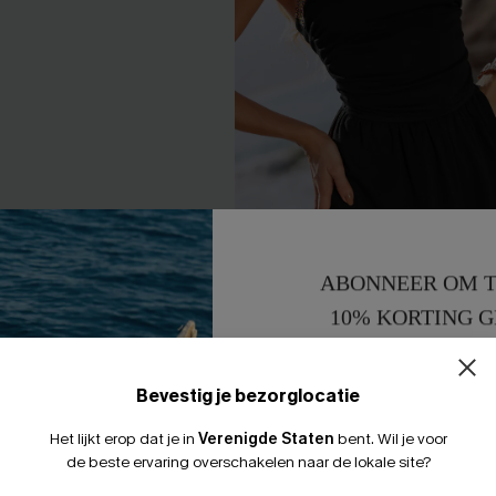
ABONNEER OM T
10% KORTING G
15% KORTING 
Bevestig je bezorglocatie
enromper met mooie
Good Call zwarte romper
Het lijkt erop dat je in
Verenigde Staten
bent.
Wil je voor
36,00 €
de beste ervaring overschakelen naar de lokale site?
【AG18】2 met 10% korting