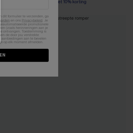
【AG18】2 met 10% korting
n dit formulier te verzenden, ga
aarden
en ons
Privacybeleid
. Je
 geautomatiseerde promotionele
en (zoals herinneringen aan je
te ontvangen. Toestemming is
en de door jou verstrekte
n aanbiedingen aan te bevelen
nt je op elk moment afmelden.
EN