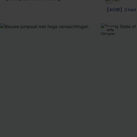
【AG18】2 met 1
-21%