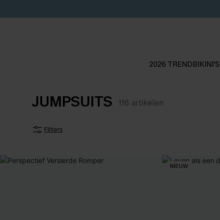
2026 TREND
BIKINI'S
JUMPSUITS
116
artikelen
Filters
NIEUW