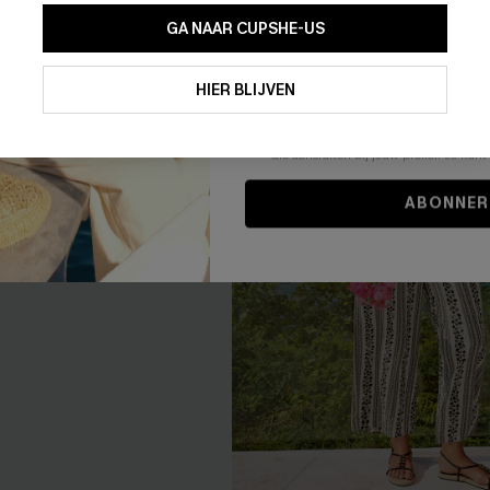
GA NAAR CUPSHE-US
Door je contactgegevens in te vullen e
je akkoord met onze
Algemene Voorw
HIER BLIJVEN
stemt er tevens mee in om herhaalde
en gepersonaliseerde marketingbericht
winkelwagen) en e-mails van Cupshe 
niet vereist voor een aankoop. We kunn
informatie gebruiken om producten e
die aansluiten bij jouw profiel. Je ku
ABONNER