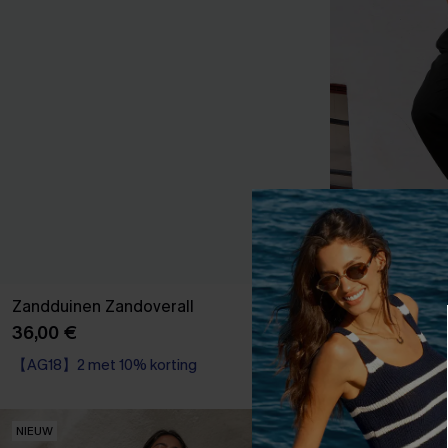
Zandduinen Zandoverall
Briljant idee:
36,00 €
45,00 €
【AG18】2 met 10% korting
NIEUW
NIEUW