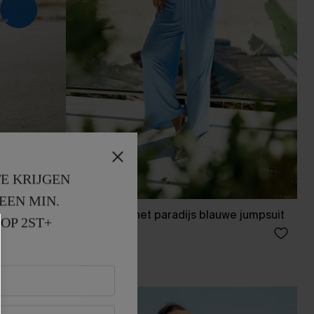
E KRIJGEN
EEN MIN. 
t
Verloren in het paradijs blauwe jumpsuit
OP 2ST+
37,00 €