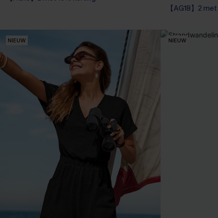
【AG18】2 met 1
Wikkel
【AG18】2 met 1
NIEUW
NIEUW