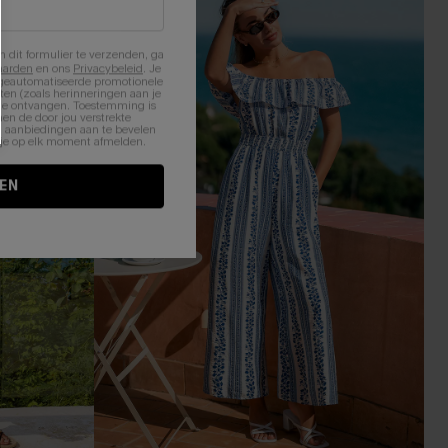
n dit formulier te verzenden, ga
aarden
en ons
Privacybeleid
. Je
 geautomatiseerde promotionele
en (zoals herinneringen aan je
te ontvangen. Toestemming is
en de door jou verstrekte
n aanbiedingen aan te bevelen
nt je op elk moment afmelden.
EN