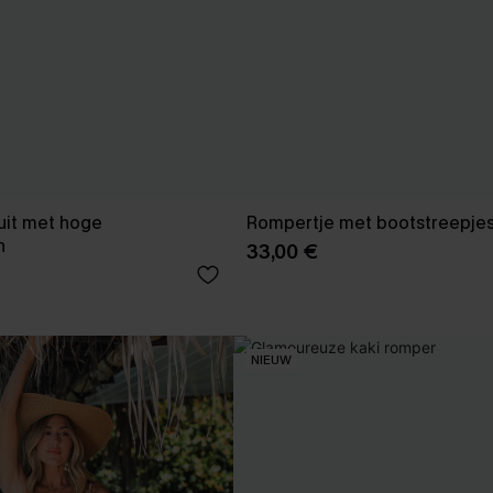
uit met hoge
Rompertje met bootstreepje
n
33,00 €
NIEUW