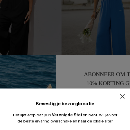
ABONNEER OM T
10% KORTING G
 zwarte jumpsuit
Ik ben van jou blauwe jumpsui
15% KORTING 
37,00 €
Bevestig je bezorglocatie
Het lijkt erop dat je in
Verenigde Staten
bent.
Wil je voor
de beste ervaring overschakelen naar de lokale site?