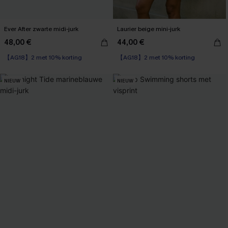
Ever After zwarte midi-jurk
Laurier beige mini-jurk
48,00 €
44,00 €
【AG18】2 met 10% korting
Corrigerende jurk
【AG18】2 met 10% korting
【AG18】2 met 10% korting
NIEUW
NIEUW