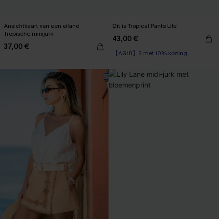
Ansichtkaart van een eiland
Dit is Tropical Pants Life
Tropische minijurk
43,00 €
【AG18】2 met 10% korting
37,00 €
High Waist
【AG18】2 met 10% korting