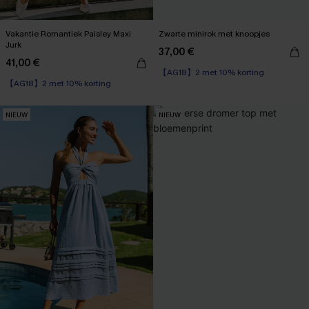
Vakantie Romantiek Paisley Maxi
Zwarte minirok met knoopjes
Jurk
37,00 €
41,00 €
【AG18】2 met 10% korting
【AG18】2 met 10% korting
Wikkel
【AG18】2 met 10% korting
NIEUW
NIEUW