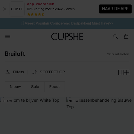
App-voordelen
NAAR DE APP
10% korting voor nieuwe klanten
LAATSTE KANS
⚡️
| Tot 50% korting>>
🩱
Meest Populair Corrigerend Badpakken| Must Have>>
1D:9H:44M:9S
👙
Koop 3, krijg 15% korting | CODE: SW15
💌Abonneer je & ontvang tot 15% korting>>
Bruiloft
266
artikelen
Filters
SORTEER OP
Nieuw
Sale
Feest
NIEUW
NIEUW