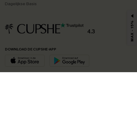
Dagelijkse Basis
MAX - 15%
4.3
DOWNLOAD DE CUPSHE-APP
VOLG ONS OP
©2026 CUPSHE EU
Bekijk onze
algemene voorwaarden
,
privacybeleid
en