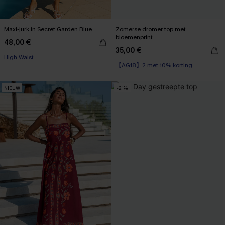
Maxi-jurk in Secret Garden Blue
Zomerse dromer top met
bloemenprint
48,00 €
35,00 €
High Waist
【AG18】2 met 10% korting
NIEUW
-21%