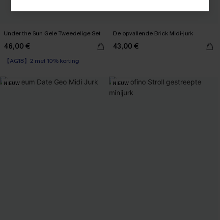
Under the Sun Gele Tweedelige Set
De opvallende Brick Midi-jurk
46,00 €
43,00 €
【AG18】2 met 10% korting
NIEUW
NIEUW