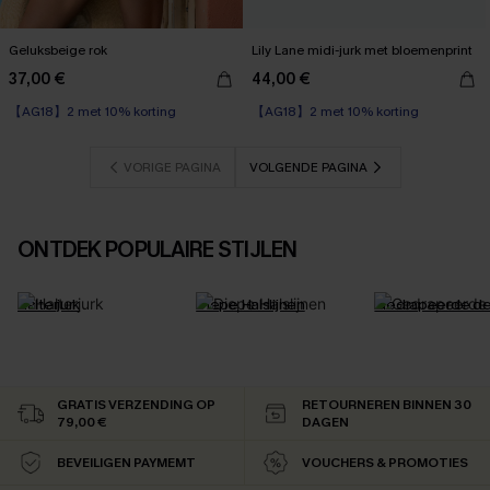
Geluksbeige rok
Lily Lane midi-jurk met bloemenprint
37,00 €
44,00 €
【AG18】2 met 10% korting
【AG18】2 met 10% korting
VORIGE PAGINA
VOLGENDE PAGINA
ONTDEK POPULAIRE STIJLEN
Halterjurk
Diepe Halslijnen
Gedrapeerde det
GRATIS VERZENDING OP
RETOURNEREN BINNEN 30
79,00 €
DAGEN
BEVEILIGEN PAYMEMT
VOUCHERS & PROMOTIES