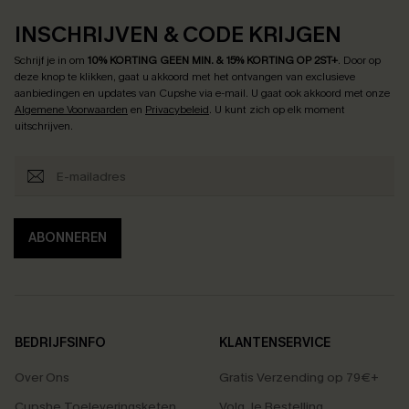
INSCHRIJVEN & CODE KRIJGEN
Schrijf je in om
10% KORTING GEEN MIN. & 15% KORTING OP 2ST+
.
Door op
deze knop te klikken, gaat u akkoord met het ontvangen van exclusieve
aanbiedingen en updates van Cupshe via e-mail. U gaat ook akkoord met onze
Algemene Voorwaarden
en
Privacybeleid
. U kunt zich op elk moment
uitschrijven.
ABONNEREN
BEDRIJFSINFO
KLANTENSERVICE
Over Ons
Gratis Verzending op 79€+
Cupshe Toeleveringsketen
Volg Je Bestelling