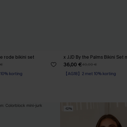
 rode bikini set
x JJD By the Palms Bikini Set
36,00 €
 €
40,00 €
0% korting
【AG18】2 met 10% korting
Op voorraad
0% korting
【AG18】2 met 10% korting
-12%