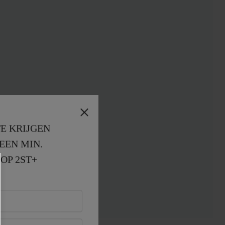
E KRIJGEN
EEN MIN. 
OP 2ST+