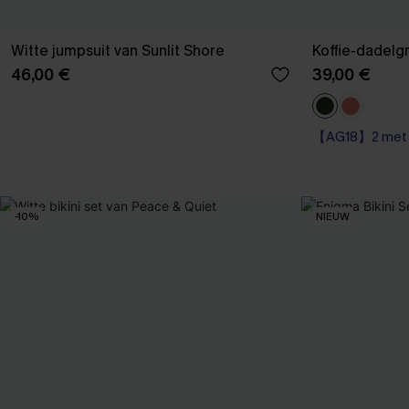
Witte jumpsuit van Sunlit Shore
Koffie-dadelgr
46,00 €
39,00 €
【AG18】2 met 1
Op voorraad
【AG18】2 met 1
-10%
NIEUW