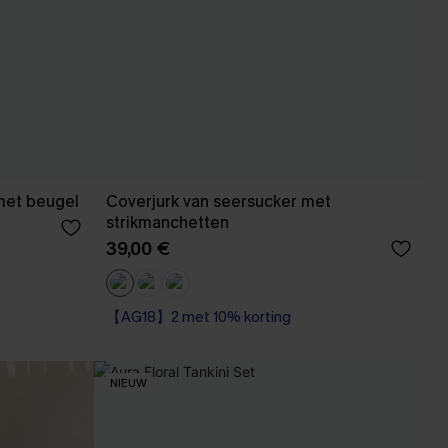
 met beugel
Coverjurk van seersucker met
strikmanchetten
39,00 €
【AG18】2 met 10% korting
Kreukvrij
【AG18】2 met 10% korting
NIEUW