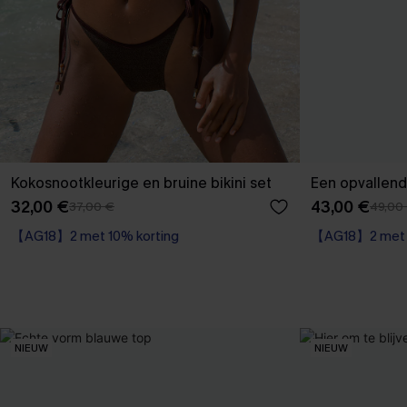
Kokosnootkleurige en bruine bikini set
Een opvallende
32,00 €
43,00 €
37,00 €
49,00
【AG18】2 met 10% korting
【AG18】2 met 1
Underwire
【AG18】2 met 1
NIEUW
NIEUW