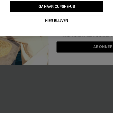
 blauwe bikini set
x Lexi Rivera Just Basking zwa
GA NAAR CUPSHE-US
bikiniset
43,00 €
Door je contactgegevens in te vullen e
0% korting
je akkoord met onze
Algemene Voorw
HIER BLIJVEN
stemt er tevens mee in om herhaalde
【AG18】2 met 10% korting
en gepersonaliseerde marketingbericht
winkelwagen) en e-mails van Cupshe 
Op voorraad
niet vereist voor een aankoop. We kunn
informatie gebruiken om producten e
【AG18】2 met 10% korting
die aansluiten bij jouw profiel. Je ku
-10%
ABONNER