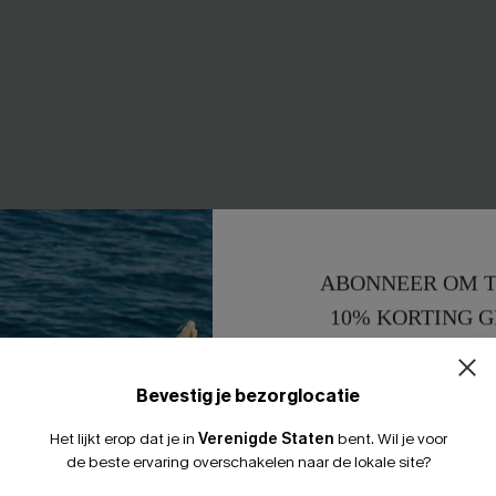
ABONNEER OM T
10% KORTING G
15% KORTING 
Bevestig je bezorglocatie
Het lijkt erop dat je in
Verenigde Staten
bent.
Wil je voor
de beste ervaring overschakelen naar de lokale site?