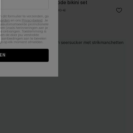
rte
Kersenwijnrode bikini set
40,00 €
46,00 €
n dit formulier te verzenden, ga
aarden
en ons
Privacybeleid
. Je
 geautomatiseerde promotionele
en (zoals herinneringen aan je
te ontvangen. Toestemming is
en de door jou verstrekte
n aanbiedingen aan te bevelen
nt je op elk moment afmelden.
EN