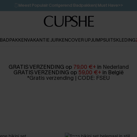
🩱
Meest Populair Corrigerend Badpakken| Must Have>>
👙
Koop 3, krijg 15% korting | CODE: SW15
💌Abonneer je & ontvang tot 15% korting>>
1D:11H:30M:14S
BADPAKKEN
VAKANTIE JURKEN
COVER UP
JUMPSUITS
KLEDING
GRATIS VERZENDING op
79,00 €+
in
Nederland
GRATIS VERZENDING op
59,00 €+
in België
*
Gratis verzending | CODE: FSEU