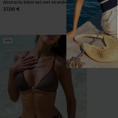
Abstracte bikini set met strandvuur
Aantrekkelijke
37,00 €
40,00 €
【AG18】2 met 1
-14%
-12%