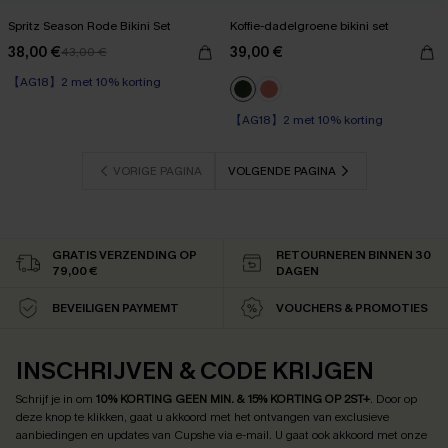
Spritz Season Rode Bikini Set
Koffie-dadelgroene bikini set
38,00 €
39,00 €
43,00 €
【AG18】2 met 10% korting
【AG18】2 met 10% korting
Op voorraad
【AG18】2 met 10% korting
VORIGE PAGINA
VOLGENDE PAGINA
GRATIS VERZENDING OP
RETOURNEREN BINNEN 30
79,00 €
DAGEN
BEVEILIGEN PAYMEMT
VOUCHERS & PROMOTIES
INSCHRIJVEN & CODE KRIJGEN
Schrijf je in om
10% KORTING GEEN MIN. & 15% KORTING OP 2ST+
.
Door op
deze knop te klikken, gaat u akkoord met het ontvangen van exclusieve
aanbiedingen en updates van Cupshe via e-mail. U gaat ook akkoord met onze