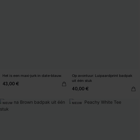
Het is een maxi-jurk in date-blauw.
Op avontuur: Luipaardprint badpak
uit één stuk
43,00 €
40,00 €
NIEUW
NIEUW