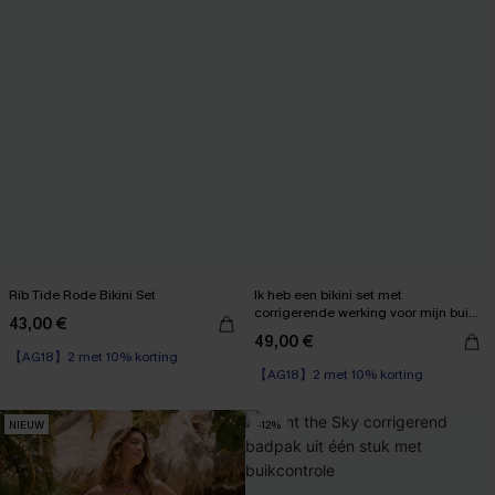
Rib Tide Rode Bikini Set
Ik heb een bikini set met
corrigerende werking voor mijn buik
43,00 €
【AG18】2 met 10% korting
gekregen.
49,00 €
【AG18】2 met 10% korting
Naadloos
High Waist
【AG18】2 met 10% korting
【AG18】2 met 10% korting
NIEUW
-12%