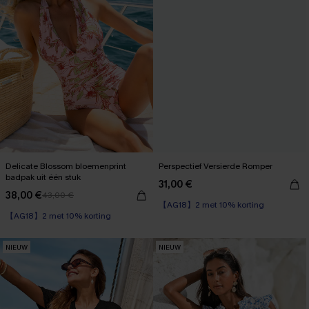
Delicate Blossom bloemenprint
Perspectief Versierde Romper
badpak uit één stuk
31,00 €
38,00 €
43,00 €
【AG18】2 met 10% korting
【AG18】2 met 10% korting
Corrigerend badpak
【AG18】2 met 10% korting
NIEUW
NIEUW