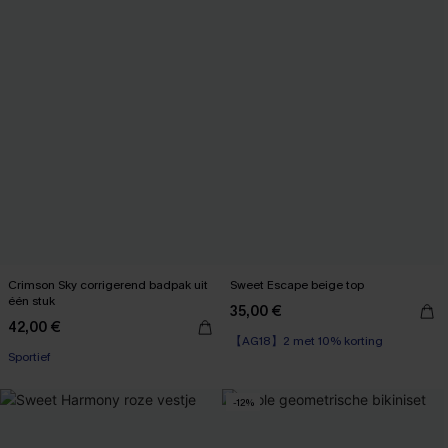
Crimson Sky corrigerend badpak uit
Sweet Escape beige top
één stuk
35,00 €
42,00 €
【AG18】2 met 10% korting
Sportief
-12%