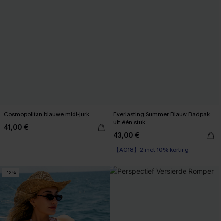
Cosmopolitan blauwe midi-jurk
Everlasting Summer Blauw Badpak
uit één stuk
41,00 €
43,00 €
【AG18】2 met 10% korting
-12%