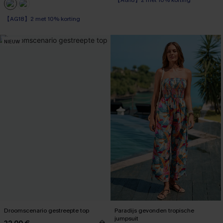
Op voorraad
【AG18】2 met 10% korting
【AG18】2 met 10% korting
NIEUW
Droomscenario gestreepte top
Paradijs gevonden tropische
jumpsuit