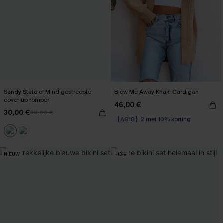
Sandy State of Mind gestreepte
Blow Me Away Khaki Cardigan
cover-up romper
46,00 €
30,00 €
38,00 €
【AG18】2 met 10% korting
NIEUW
-13%