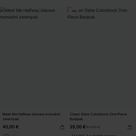
-11%
Meet Me Halfway blauwe monokini
Clean Slate Colorblock One-Piece
zwempak
Badpak
40,00 €
39,00 €
44,00 €
【AG18】2 met 10% korting