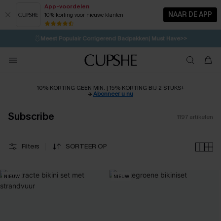
App-voordelen
NAAR DE APP
10% korting voor nieuwe klanten
LAATSTE KANS
⚡️
| Tot 50% korting>>
🩱
Meest Populair Corrigerend Badpakken| Must Have>>
💌Abonneer je & ontvang tot 15% korting>>
👙
Koop 3, krijg 15% korting | CODE: SW15
10% KORTING GEEN MIN. | 15% KORTING BIJ 2 STUKS+
→
Abonneer u nu
Subscribe
1197
artikelen
Filters
SORTEER OP
NIEUW
NIEUW