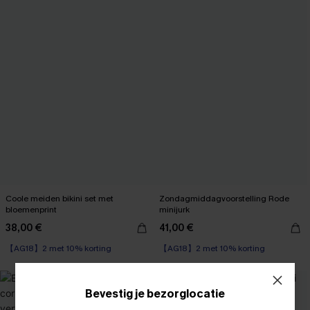
Coole meiden bikini set met
Zondagmiddagvoorstelling Rode
bloemenprint
minijurk
38,00 €
41,00 €
【AG18】2 met 10% korting
【AG18】2 met 10% korting
-11%
Bevestig je bezorglocatie