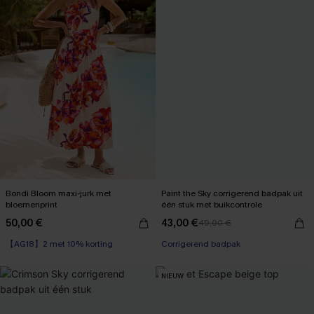
Bondi Bloom maxi-jurk met
Paint the Sky corrigerend badpak uit
bloemenprint
één stuk met buikcontrole
50,00 €
43,00 €
49,00 €
【AG18】2 met 10% korting
High Waist
Corrigerend badpak
【AG18】2 met 10% korting
NIEUW