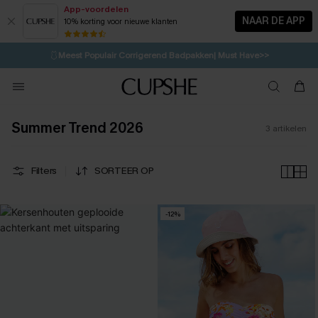
App-voordelen
NAAR DE APP
10% korting voor nieuwe klanten
LAATSTE KANS
⚡️
| Tot 50% korting>>
🩱
Meest Populair Corrigerend Badpakken| Must Have>>
💌Abonneer je & ontvang tot 15% korting>>
👙
Koop 3, krijg 15% korting | CODE: SW15
Summer Trend 2026
3
artikelen
Filters
SORTEER OP
-12%