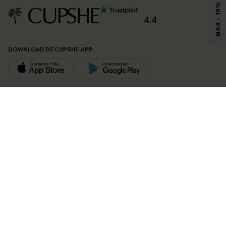
MAX - 15%
4.4
DOWNLOAD DE CUPSHE-APP
VOLG ONS OP
©2026 CUPSHE EU
Bekijk onze
algemene voorwaarden
,
privacybeleid
en
toegankelijkheidsverklaring
.
Cookie-beheer