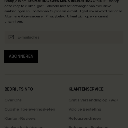
Schrijf je in om
10% KORTING GEEN MIN. & 15% KORTING OP 2ST+
.
Door op
deze knop te klikken, gaat u akkoord met het ontvangen van exclusieve
aanbiedingen en updates van Cupshe via e-mail. U gaat ook akkoord met onze
Algemene Voorwaarden
en
Privacybeleid
. U kunt zich op elk moment
uitschrijven.
ABONNEREN
BEDRIJFSINFO
KLANTENSERVICE
Over Ons
Gratis Verzending op 79€+
Cupshe Toeleveringsketen
Volg Je Bestelling
Klanten-Reviews
Retourzendingen
Veelgestelde Vragen
Retourneer Beginnen