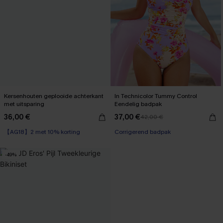
Kersenhouten geplooide achterkant
In Technicolor Tummy Control
met uitsparing
Eendelig badpak
36,00 €
37,00 €
42,00 €
【AG18】2 met 10% korting
Corrigerend badpak
Op voorraad
-49%
【AG18】2 met 10% korting