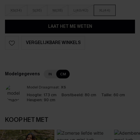
XS(34)
S(36)
M(38)
L(40/42)
XL(44)
LAAT HET ME WETEN
VERGELIJKBARE WINKELS
Modelgegevens
IN
CM
Model Draagmaat:
XS
Hoogte:
173 cm
Borstbeeld:
80 cm
Taille:
60 cm
Heupen:
90 cm
KOOP HET MET