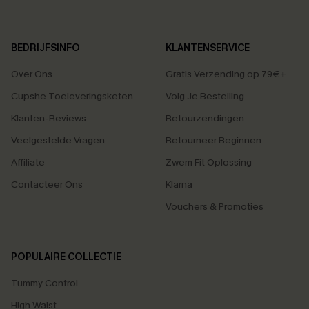
BEDRIJFSINFO
KLANTENSERVICE
Over Ons
Gratis Verzending op 79€+
Cupshe Toeleveringsketen
Volg Je Bestelling
Klanten-Reviews
Retourzendingen
Veelgestelde Vragen
Retourneer Beginnen
Affiliate
Zwem Fit Oplossing
Contacteer Ons
Klarna
Vouchers & Promoties
POPULAIRE COLLECTIE
Tummy Control
High Waist