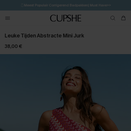
🩱
Meest Populair Corrigerend Badpakken| Must Have>>
1D:13H:13M:20S
👙
Koop 3, krijg 15% korting | CODE: SW15
💌Abonneer je & ontvang tot 15% korting>>
Leuke Tijden Abstracte Mini Jurk
38,00 €