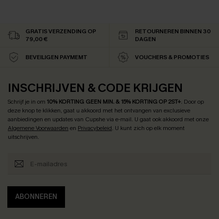
GRATIS VERZENDING OP
RETOURNEREN BINNEN 30
79,00 €
DAGEN
BEVEILIGEN PAYMEMT
VOUCHERS & PROMOTIES
INSCHRIJVEN & CODE KRIJGEN
Schrijf je in om
10% KORTING GEEN MIN. & 15% KORTING OP 2ST+
.
Door op
deze knop te klikken, gaat u akkoord met het ontvangen van exclusieve
aanbiedingen en updates van Cupshe via e-mail. U gaat ook akkoord met onze
Algemene Voorwaarden
en
Privacybeleid
. U kunt zich op elk moment
uitschrijven.
ABONNEREN