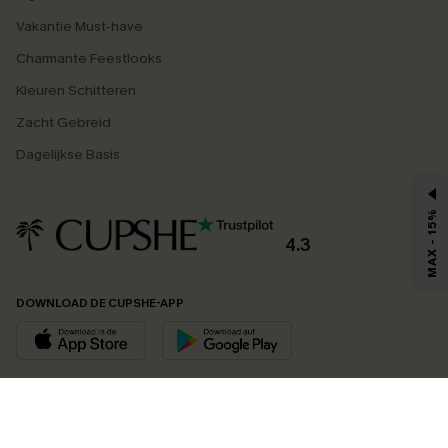
Vakantie Must-have
Charmante Feestlooks
Kleuren Schitteren
Zacht Gebreid
Dagelijkse Basis
MAX - 15%
4.3
DOWNLOAD DE CUPSHE-APP
VOLG ONS OP