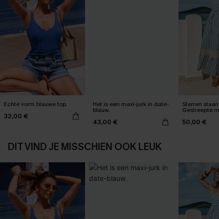
Echte vorm blauwe top
Het is een maxi-jurk in date-
Sterren staan 
blauw.
Gestreepte m
32,00 €
43,00 €
50,00 €
DIT VIND JE MISSCHIEN OOK LEUK