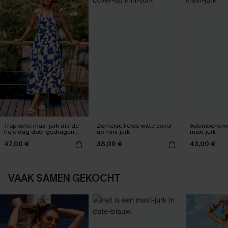
Tropische maxi-jurk die de
Zomerse liefde witte cover-
Adembeneme
hele dag door gedragen
up mini-jurk
maxi-jurk
kan worden
47,00 €
38,00 €
43,00 €
VAAK SAMEN GEKOCHT