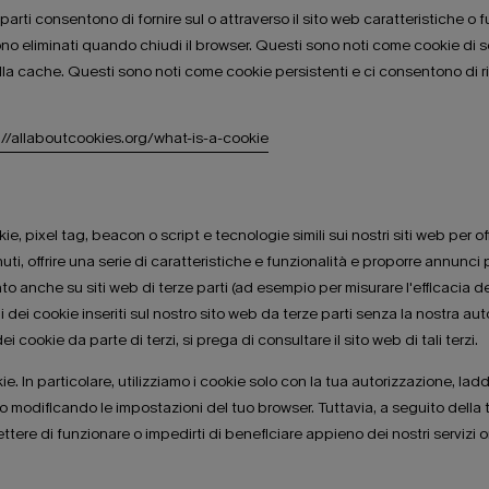
 parti consentono di fornire sul o attraverso il sito web caratteristiche o 
gono eliminati quando chiudi il browser. Questi sono noti come cookie di s
alla cache. Questi sono noti come cookie persistenti e ci consentono di r
ps://allaboutcookies.org/what-is-a-cookie
e, pixel tag, beacon o script e tecnologie simili sui nostri siti web per of
nuti, offrire una serie di caratteristiche e funzionalità e proporre annunci pu
to anche su siti web di terze parti (ad esempio per misurare l'efficacia d
dei cookie inseriti sul nostro sito web da terze parti senza la nostra au
dei cookie da parte di terzi, si prega di consultare il sito web di tali terzi.
e. In particolare, utilizziamo i cookie solo con la tua autorizzazione, lad
o modificando le impostazioni del tuo browser. Tuttavia, a seguito della t
tere di funzionare o impedirti di beneficiare appieno dei nostri servizi o