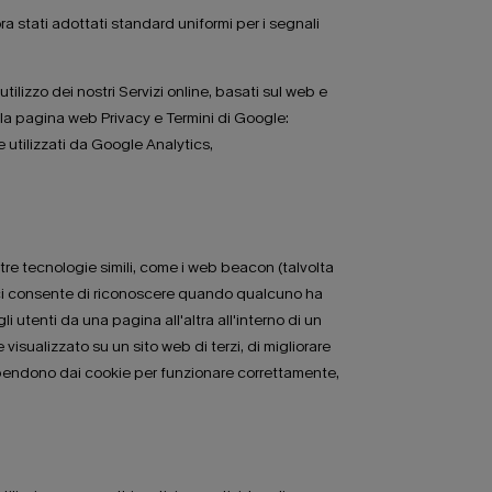
a stati adottati standard uniformi per i segnali
utilizzo dei nostri Servizi online, basati sul web e
re la pagina web Privacy e Termini di Google:
 utilizzati da Google Analytics,
ltre tecnologie simili, come i web beacon (talvolta
che ci consente di riconoscere quando qualcuno ha
li utenti da una pagina all'altra all'interno di un
 visualizzato su un sito web di terzi, di migliorare
dipendono dai cookie per funzionare correttamente,