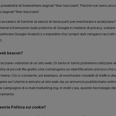
 possibilità di trasmettere segnali "Non tracciare". Poiché non sono ancor
 segnali "Non tracciare".
vvalerci di fornitori di servizi di terze parti per monitorare e analizzare l'
teriori informazioni sulle pratiche di Google in materia di privacy, visita
attivare Google Analytics o impedire che i propri dati vengano raccolti e
t.
i web beacon?
cciare i visitatori di un sito web. Di tanto in tanto potremmo utilizzare a
 tratta di piccoli file grafici che contengono un identificatore univoco 
ontiene. Ciò ci consente, ad esempio, di monitorare i modelli di traffico deg
pire se l'utente è arrivato al sito web da un annuncio pubblicitario online
delle campagne di e-mail marketing ing. In molti casi, queste tecnologie 
ionamento.
ente Politica sui cookie?