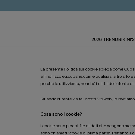
2026 TREND
BIKINI'S
La presente Politica sui cookie spiega come Cupshe (
all'indirizzo eu.cupshe.com e qualsiasi altro sito
perché le utilizziamo, nonché i diritti dell'utente di
Quando l'utente visita i nostri Siti web, lo invitiam
Cosa sono i cookie?
I cookie sono piccoli file di dati che vengono memo
sono chiamati "cookie di prima parte". Pertanto, i 