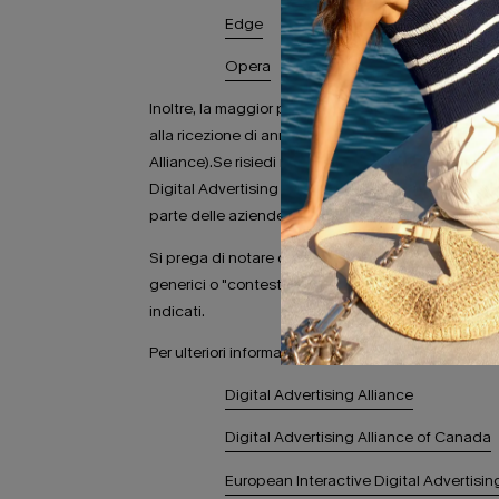
Edge
Opera
Inoltre, la maggior parte delle reti pubblicitarie offr
alla ricezione di annunci mirati dalle reti pubblic
Alliance).Se risiedi nell'Unione Europea, puoi rinu
Digital Advertising Alliance visitando https://youro
parte delle aziende partecipanti, scarica l'appli
Si prega di notare che la disattivazione delle reti
generici o "contestuali" sui nostri siti web. È inol
indicati.
Per ulteriori informazioni, visitare:
Digital Advertising Alliance
Digital Advertising Alliance of Canada
European Interactive Digital Advertisin