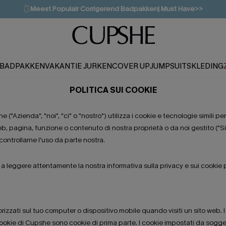
🩱
Meest Populair Corrigerend Badpakken| Must Have>>
💌Abonneer je & ontvang tot 15% korting>>
👙
Koop 3, krijg 15% korting | CODE: SW15
BADPAKKEN
VAKANTIE JURKEN
COVER UP
JUMPSUITS
KLEDING
POLITICA SUI COOKIE
"Azienda", "noi", "ci" o "nostro") utilizza i cookie e tecnologie simili per
 web, pagina, funzione o contenuto di nostra proprietà o da noi gestito (
 controllarne l'uso da parte nostra.
o a leggere attentamente la nostra informativa sulla privacy e sui cookie pe
rizzati sul tuo computer o dispositivo mobile quando visiti un sito web. I
cookie di Cupshe sono cookie di prima parte. I cookie impostati da sogget