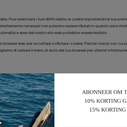
cookie. Puoi esercitare i tuoi diritti relativi ai cookie impostando le tue p
strettamente necessari non possono essere rifiutati in quanto sono stretta
nzionalità e aree del nostro sito web potrebbe essere limitato.
 browser web per accettare o rifiutare i cookie. Poiché i mezzi con cui puoi
iamo di visitare il menu di aiuto del tuo browser per ulteriori informazion
ABONNEER OM T
10% KORTING G
15% KORTING 