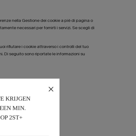
referenze nella Gestione dei cookie a piè di pagina o
mente necessari per fornirti i servizi. Se scegli di
 rifiutare i cookie attraverso i controlli del tuo
i. Di seguito sono riportate le informazioni su
E KRIJGEN
EEN MIN. 
OP 2ST+