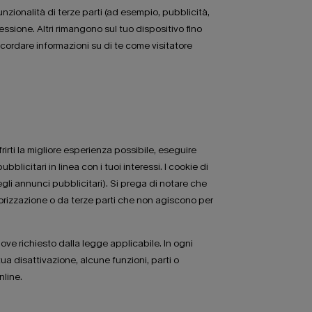
funzionalità di terze parti (ad esempio, pubblicità,
essione. Altri rimangono sul tuo dispositivo fino
icordare informazioni su di te come visitatore
frirti la migliore esperienza possibile, eseguire
bblicitari in linea con i tuoi interessi. I cookie di
egli annunci pubblicitari). Si prega di notare che
torizzazione o da terze parti che non agiscono per
dove richiesto dalla legge applicabile. In ogni
ua disattivazione, alcune funzioni, parti o
nline.