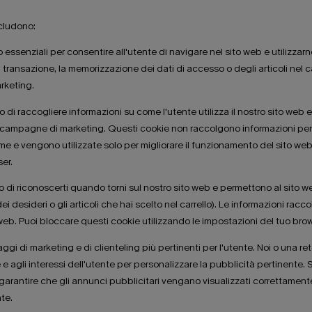
ncludono:
ssenziali per consentire all'utente di navigare nel sito web e utilizzarne 
 transazione, la memorizzazione dei dati di accesso o degli articoli nel c
arketing.
di raccogliere informazioni su come l'utente utilizza il nostro sito web 
 campagne di marketing. Questi cookie non raccolgono informazioni perso
e e vengono utilizzate solo per migliorare il funzionamento del sito web 
er.
 di riconoscerti quando torni sul nostro sito web e permettono al sito we
a dei desideri o gli articoli che hai scelto nel carrello). Le informazioni 
ti web. Puoi bloccare questi cookie utilizzando le impostazioni del tuo bro
gi di marketing e di clienteling più pertinenti per l'utente. Noi o una re
e e agli interessi dell'utente per personalizzare la pubblicità pertinente
antire che gli annunci pubblicitari vengano visualizzati correttamente pe
nte.