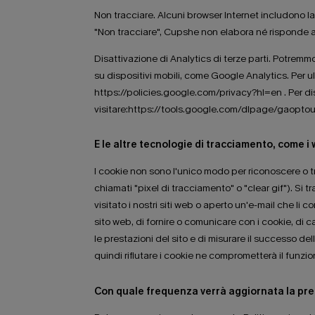
Non tracciare. Alcuni browser Internet includono la
"Non tracciare", Cupshe non elabora né risponde ai
Disattivazione di Analytics di terze parti. Potremmo a
su dispositivi mobili, come Google Analytics. Per ul
https://policies.google.com/privacy?hl=en . Per dis
visitare:https://tools.google.com/dlpage/gaoptou
E le altre tecnologie di tracciamento, come 
I cookie non sono l'unico modo per riconoscere o tra
chiamati "pixel di tracciamento" o "clear gif"). Si
visitato i nostri siti web o aperto un'e-mail che li c
sito web, di fornire o comunicare con i cookie, di ca
le prestazioni del sito e di misurare il successo 
quindi rifiutare i cookie ne comprometterà il funz
Con quale frequenza verrà aggiornata la pres