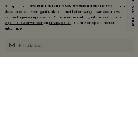
Schrijf je in om
10% KORTING GEEN MIN. & 15% KORTING OP 2ST+
.
Door op
MAX - 15%
deze knop te klikken, gaat u akkoord met het ontvangen van exclusieve
aanbiedingen en updates van Cupshe via e-mail. U gaat ook akkoord met onze
Algemene Voorwaarden
en
Privacybeleid
. U kunt zich op elk moment
uitschrijven.
ABONNEREN
BEDRIJFSINFO
KLANTENSERVICE
Over Ons
Gratis Verzending op 79€+
Cupshe Toeleveringsketen
Volg Je Bestelling
Klanten-Reviews
Retourzendingen