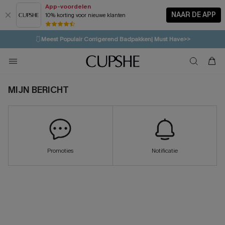
App-voordelen
NAAR DE APP
10% korting voor nieuwe klanten
LAATSTE KANS
⚡️
| Tot 50% korting>>
🩱
Meest Populair Corrigerend Badpakken| Must Have>>
💌Abonneer je & ontvang tot 15% korting>>
👙
Koop 3, krijg 15% korting | CODE: SW15
MIJN BERICHT
Promoties
Notificatie