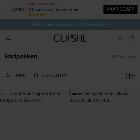
App-voordelen
NAAR DE APP
10% korting voor nieuwe klanten
LAATSTE KANS
🩱
Meest Populair Corrigerend Badpakken| Must Have>>
⚡️
| Tot 50% korting>>
💌Abonneer je & ontvang tot 15% korting>>
👙
Koop 3, krijg 15% korting | CODE: SW15
Badpakken
830
artikelen
Filters
SORTEER OP
NIEUW
NIEUW