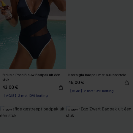
Strike a Pose Blauw Badpak uit één
Nostalgia badpak met buikcontrole
stuk
45,00 €
【AG18】2 met 10% korting
43,00 €
【AG18】2 met 10% korting
Corrigerend badpak
Sportief
【AG18】2 met 10% korting
【AG18】2 met 10% korting
NIEUW
NIEUW