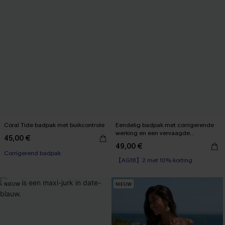
Coral Tide badpak met buikcontrole
Eendelig badpak met corrigerende
werking en een vervaagde
45,00 €
zonsondergang
49,00 €
【AG18】2 met 10% korting
Corrigerend badpak
Corrigerend badpak
【AG18】2 met 10% korting
NIEUW
NIEUW