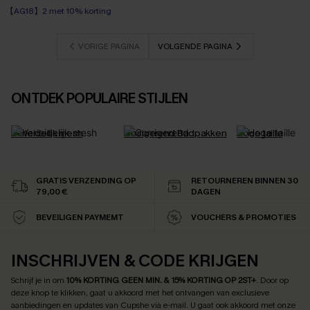
【AG18】2 met 10% korting
VORIGE PAGINA
VOLGENDE PAGINA
ONTDEK POPULAIRE STIJLEN
Verleidelijk mesh
Corrigerend Badpakken
Hoge taille
GRATIS VERZENDING OP
RETOURNEREN BINNEN 30
79,00 €
DAGEN
BEVEILIGEN PAYMEMT
VOUCHERS & PROMOTIES
INSCHRIJVEN & CODE KRIJGEN
Schrijf je in om
10% KORTING GEEN MIN. & 15% KORTING OP 2ST+
.
Door op
deze knop te klikken, gaat u akkoord met het ontvangen van exclusieve
aanbiedingen en updates van Cupshe via e-mail. U gaat ook akkoord met onze