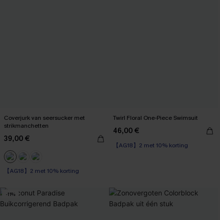
Coverjurk van seersucker met
Twirl Floral One-Piece Swimsuit
strikmanchetten
46,00 €
39,00 €
【AG18】2 met 10% korting
【AG18】2 met 10% korting
Kreukvrij
【AG18】2 met 10% korting
-11%