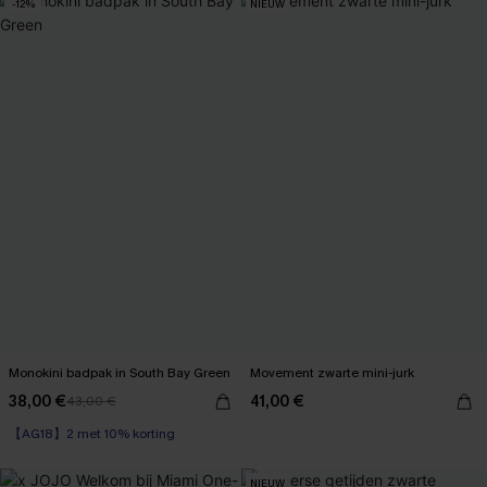
-12%
NIEUW
Monokini badpak in South Bay Green
Movement zwarte mini-jurk
38,00 €
41,00 €
43,00 €
【AG18】2 met 10% korting
NIEUW