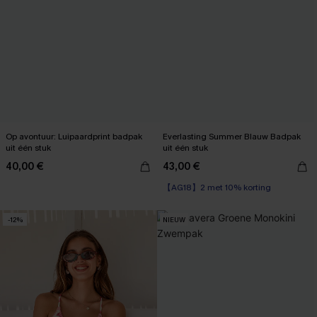
Op avontuur: Luipaardprint badpak
Everlasting Summer Blauw Badpak
uit één stuk
uit één stuk
40,00 €
43,00 €
【AG18】2 met 10% korting
-12%
NIEUW