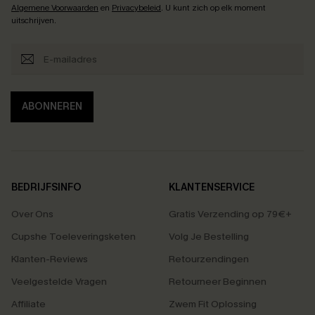
Algemene Voorwaarden
en
Privacybeleid
. U kunt zich op elk moment
uitschrijven.
ABONNEREN
BEDRIJFSINFO
KLANTENSERVICE
Over Ons
Gratis Verzending op 79€+
Cupshe Toeleveringsketen
Volg Je Bestelling
Klanten-Reviews
Retourzendingen
Veelgestelde Vragen
Retourneer Beginnen
Affiliate
Zwem Fit Oplossing