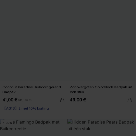
Coconut Paradise Buikcorrigerend
Zonovergoten Colorblock Badpak uit
Badpak
één stuk
41,00 €
49,00 €
46,00 €
【AG18】2 met 10% korting
Op voorraad
【AG18】2 met 10% korting
NIEUW