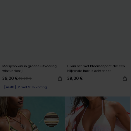
Meisjesbikini in groene uitvoering
Bikini set met bloemenprint die een
wiskundestijl
blijvende indruk achterlaat
36,00 €
39,00 €
40,00 €
【AG18】2 met 10% korting
Op voorraad
【AG18】2 met 10% korting