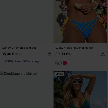
Candy Chevron Bikini Set
Lucky Fields klaver bikini set
35,00 €
30,00 €
39,00 €
34,00 €
【AG18】2 met 10% korting
Boho
【AG18】2 met 10% korting
NIEUW