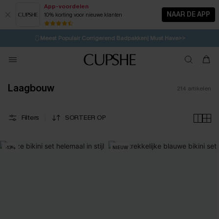
App-voordelen
NAAR DE APP
10% korting voor nieuwe klanten
LAATSTE KANS
⚡️
| Tot 50% korting>>
🩱
Meest Populair Corrigerend Badpakken| Must Have>>
💌Abonneer je & ontvang tot 15% korting>>
👙
Koop 3, krijg 15% korting | CODE: SW15
Laagbouw
214
artikelen
Filters
SORTEER OP
-13%
NIEUW