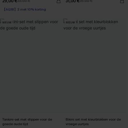
29,00 €
31,00 €
33,00 €
35,00 €
【AG18】2 met 10% korting
NIEUW
NIEUW
Tankini-set met stippen voor de
Bikini set met kleurblokken voor de
goede oude tijd
vroege uurtjes