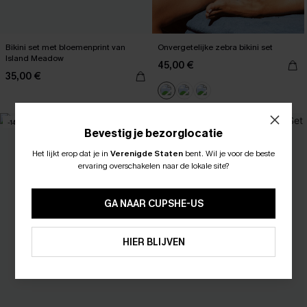
Bikini set met bloemenprint van
Onvergetelijke zebra bikini set
Island Meadow
45,00 €
35,00 €
-14%
NIEUW
Bevestig je bezorglocatie
Het lijkt erop dat je in
Verenigde Staten
bent.
Wil je voor de beste
ABONNEER OM TE KRIJGEN﻿
ervaring overschakelen naar de lokale site?
10% KORTING GEEN MIN. 
15% KORTING OP 2ST+
GA NAAR CUPSHE-US
ABONNEREN
HIER BLIJVEN