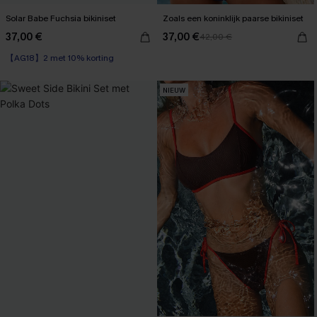
Solar Babe Fuchsia bikiniset
Zoals een koninklijk paarse bikiniset
37,00 €
37,00 €
42,00 €
【AG18】2 met 10% korting
Op voorraad
【AG18】2 met 10% korting
NIEUW