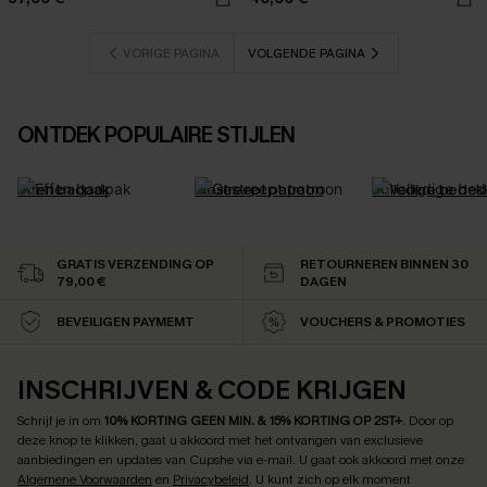
VORIGE PAGINA
VOLGENDE PAGINA
ONTDEK POPULAIRE STIJLEN
Effen badpak
Gestreept patroon
Volledige bedek
GRATIS VERZENDING OP
RETOURNEREN BINNEN 30
79,00 €
DAGEN
BEVEILIGEN PAYMEMT
VOUCHERS & PROMOTIES
INSCHRIJVEN & CODE KRIJGEN
Schrijf je in om
10% KORTING GEEN MIN. & 15% KORTING OP 2ST+
.
Door op
deze knop te klikken, gaat u akkoord met het ontvangen van exclusieve
aanbiedingen en updates van Cupshe via e-mail. U gaat ook akkoord met onze
Algemene Voorwaarden
en
Privacybeleid
. U kunt zich op elk moment