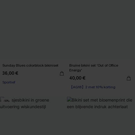
Sunday Blues colorblock bikiniset
Bruine bikini set 'Out of Office
Energy'
36,00 €
40,00 €
【AG18】2 met 10% korting
Sportief
Op voorraad
【AG18】2 met 10% korting
-10%