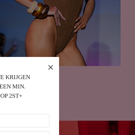
E KRIJGEN
EEN MIN. 
OP 2ST+