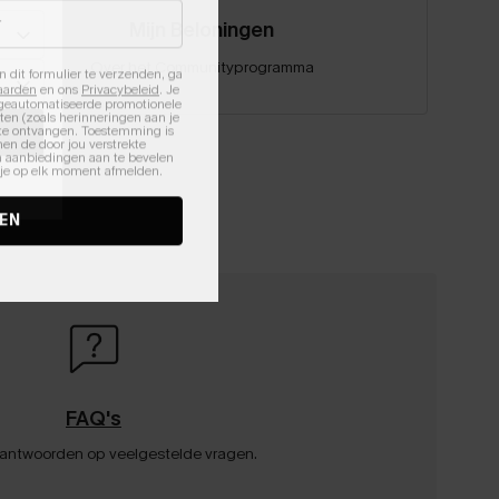
Mijn Beloningen
Over het Communityprogramma
n dit formulier te verzenden, ga
aarden
en ons
Privacybeleid
. Je
 geautomatiseerde promotionele
en (zoals herinneringen aan je
te ontvangen. Toestemming is
en de door jou verstrekte
n aanbiedingen aan te bevelen
nt je op elk moment afmelden.
EN
FAQ's
 antwoorden op veelgestelde vragen.