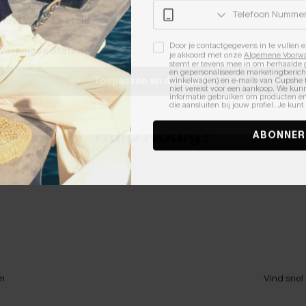
Retourbeleid
Leer hoe retouren werken.
Door je contactgegevens in te vullen e
je akkoord met onze
Algemene Voorw
stemt er tevens mee in om herhaalde
en gepersonaliseerde marketingbericht
Toepassen en doorgaan
winkelwagen) en e-mails van Cupshe 
niet vereist voor een aankoop. We kunn
informatie gebruiken om producten e
die aansluiten bij jouw profiel. Je ku
Hulp Nodig?
ABONNER
m
Vind snel