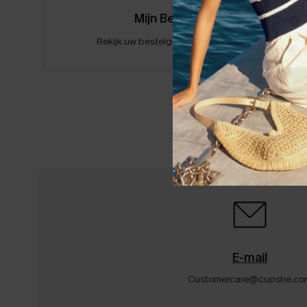
Mijn Bestellingen
Bekijk uw bestelgeschiedenis en status.
E-mail
Customercare@cupshe.co