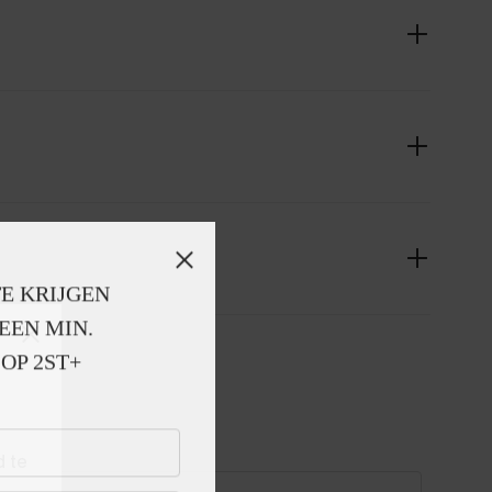
E KRIJGEN
EEN MIN. 
OP 2ST+
d te