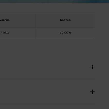
waarde
Kosten
an 0KG
30,00 €