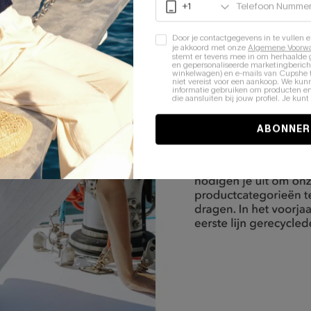
Door je contactgegevens in te vullen e
je akkoord met onze
Algemene Voorw
stemt er tevens mee in om herhaalde
en gepersonaliseerde marketingbericht
winkelwagen) en e-mails van Cupshe 
niet vereist voor een aankoop. We kunn
informatie gebruiken om producten e
die aansluiten bij jouw profiel. Je ku
ABONNER