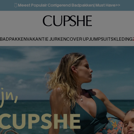
🩱
Meest Populair Corrigerend Badpakken| Must Have>>
👙
Koop 3, krijg 15% korting | CODE: SW15
💌Abonneer je & ontvang tot 15% korting>>
1D:11H:33M:30S
BADPAKKEN
VAKANTIE JURKEN
COVER UP
JUMPSUITS
KLEDING