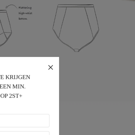
E KRIJGEN
EEN MIN. 
OP 2ST+