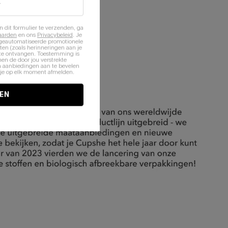
n dit formulier te verzenden, ga
aarden
en ons
Privacybeleid
. Je
 geautomatiseerde promotionele
en (zoals herinneringen aan je
te ontvangen. Toestemming is
en de door jou verstrekte
n aanbiedingen aan te bevelen
nt je op elk moment afmelden.
EN