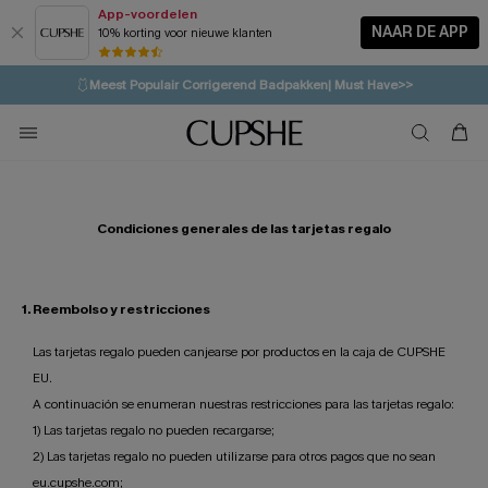
App-voordelen
NAAR DE APP
10% korting voor nieuwe klanten
LAATSTE KANS
⚡️
| Tot 50% korting>>
🩱
Meest Populair Corrigerend Badpakken| Must Have>>
💌Abonneer je & ontvang tot 15% korting>>
👙
Koop 3, krijg 15% korting | CODE: SW15
Condiciones generales de las tarjetas regalo
1. Reembolso y restricciones
Las tarjetas regalo pueden canjearse por productos en la caja de CUPSHE
EU.
A continuación se enumeran nuestras restricciones para las tarjetas regalo:
1) Las tarjetas regalo no pueden recargarse;
2) Las tarjetas regalo no pueden utilizarse para otros pagos que no sean
eu.cupshe.com;