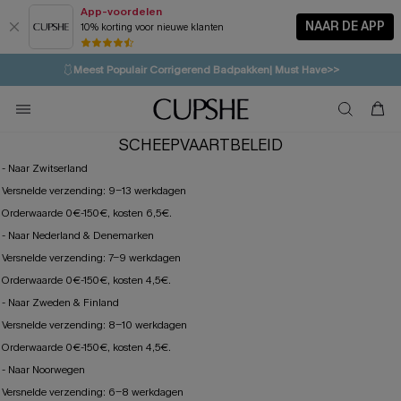
App-voordelen
NAAR DE APP
10% korting voor nieuwe klanten
LAATSTE KANS
⚡️
| Tot 50% korting>>
🩱
Meest Populair Corrigerend Badpakken| Must Have>>
💌Abonneer je & ontvang tot 15% korting>>
👙
Koop 3, krijg 15% korting | CODE: SW15
SCHEEPVAARTBELEID
- Naar Zwitserland
Versnelde verzending: 9-13 werkdagen
Orderwaarde 0€-150€, kosten 6,5€.
- Naar Nederland & Denemarken
Versnelde verzending: 7-9 werkdagen
Orderwaarde 0€-150€, kosten 4,5€.
- Naar Zweden & Finland
Versnelde verzending: 8-10 werkdagen
Orderwaarde 0€-150€, kosten 4,5€.
- Naar Noorwegen
Versnelde verzending: 6-8 werkdagen