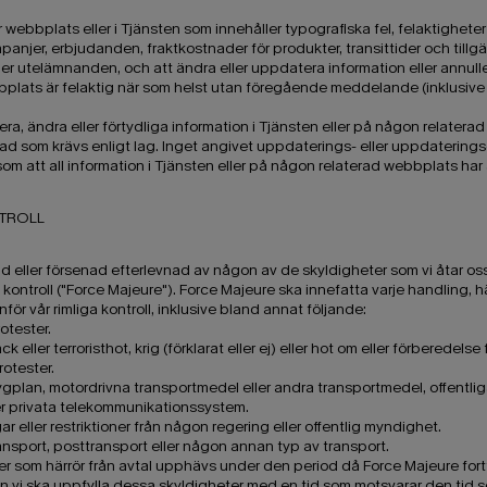
 webbplats eller i Tjänsten som innehåller typografiska fel, felaktigheter
anjer, erbjudanden, fraktkostnader för produkter, transittider och tillgän
eller utelämnanden, och att ändra eller uppdatera information eller annu
bplats är felaktig när som helst utan föregående meddelande (inklusive e
ra, ändra eller förtydliga information i Tjänsten eller på någon relatera
 vad som krävs enligt lag. Inget angivet uppdaterings- eller uppdaterings
m att all information i Tjänsten eller på någon relaterad webbplats har 
NTROLL
ad eller försenad efterlevnad av någon av de skyldigheter som vi åtar oss
 kontroll ("Force Majeure"). Force Majeure ska innefatta varje handling, 
för vår rimliga kontroll, inklusive bland annat följande:
rotester.
ck eller terroristhot, krig (förklarat eller ej) eller hot om eller förberedelse f
rotester.
gplan, motordrivna transportmedel eller andra transportmedel, offentliga 
er privata telekommunikationssystem.
gar eller restriktioner från någon regering eller offentlig myndighet.
lodtransport, posttransport eller någon annan typ av transport.
er som härrör från avtal upphävs under den period då Force Majeure fortf
en vi ska uppfylla dessa skyldigheter med en tid som motsvarar den tid 