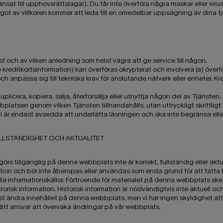
änsat till upphovsrättslagar). Du får inte överföra några maskar eller viru
ågot av villkoren kommer att leda till en omedelbar uppsägning av dina tj
lst och av vilken anledning som helst vägra att ge service till någon.
ive kreditkortsinformation) kan överföras okrypterat och involvera (a) överf
anpassa sig till tekniska krav för anslutande nätverk eller enheter. Kre
duplicera, kopiera, sälja, återförsälja eller utnyttja någon del av Tjänste
platsen genom vilken Tjänsten tillhandahålls, utan uttryckligt skriftligt t
l är endast avsedda att underlätta läsningen och ska inte begränsa eller
FULLSTÄNDIGHET OCH AKTUALITET
görs tillgänglig på denna webbplats inte är korrekt, fullständig eller ak
ation och bör inte åberopas eller användas som enda grund för att fatta 
lla informationskällor. Förtroende för materialet på denna webbplats sker
risk information. Historisk information är nödvändigtvis inte aktuell och
elst ändra innehållet på denna webbplats, men vi har ingen skyldighet a
 ditt ansvar att övervaka ändringar på vår webbplats.