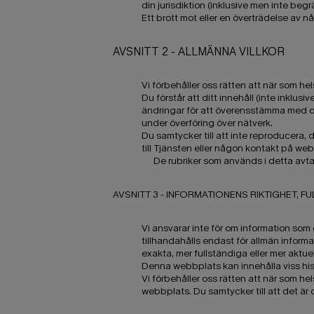
din jurisdiktion (inklusive men inte begr
Ett brott mot eller en överträdelse av n
AVSNITT 2 - ALLMÄNNA VILLKOR
Vi förbehåller oss rätten att när som he
Du förstår att ditt innehåll (inte inklus
ändringar för att överensstämma med och 
under överföring över nätverk.
Du samtycker till att inte reproducera, 
till Tjänsten eller någon kontakt på webb
De rubriker som används i detta avta
AVSNITT 3 - INFORMATIONENS RIKTIGHET, 
Vi ansvarar inte för om information som 
tillhandahålls endast för allmän inform
exakta, mer fullständiga eller mer aktue
Denna webbplats kan innehålla viss histo
Vi förbehåller oss rätten att när som h
webbplats. Du samtycker till att det är