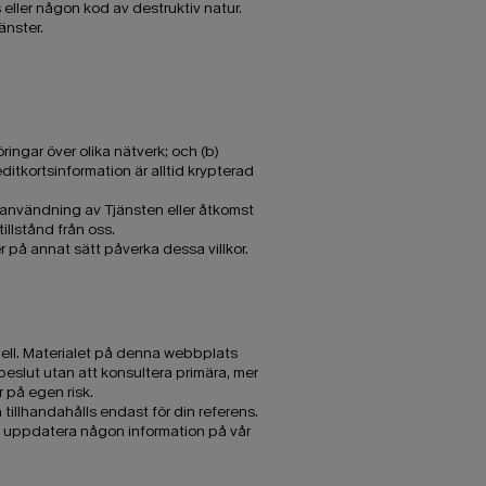
s eller någon kod av destruktiv natur.
änster.
öringar över olika nätverk; och (b)
ditkortsinformation är alltid krypterad
n, användning av Tjänsten eller åtkomst
illstånd från oss.
 på annat sätt påverka dessa villkor.
tuell. Materialet på denna webbplats
beslut utan att konsultera primära, mer
 på egen risk.
 tillhandahålls endast för din referens.
tt uppdatera någon information på vår