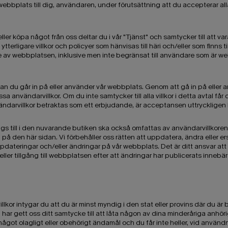
 webbplats till dig, användaren, under förutsättning att du accepterar al
r köpa något från oss deltar du i vår "Tjänst" och samtycker till att var
de ytterligare villkor och policyer som hänvisas till häri och/eller som finns
re av webbplatsen, inklusive men inte begränsat till användare som är we
an du går in på eller använder vår webbplats. Genom att gå in på elle
a användarvillkor. Om du inte samtycker till alla villkor i detta avtal får
darvillkor betraktas som ett erbjudande, är acceptansen uttryckligen b
äggs till i den nuvarande butiken ska också omfattas av användarvillkore
på den här sidan. Vi förbehåller oss rätten att uppdatera, ändra eller e
dateringar och/eller ändringar på vår webbplats. Det är ditt ansvar att
ller tillgång till webbplatsen efter att ändringar har publicerats innebä
 intygar du att du är minst myndig i den stat eller provins där du är bo
du har gett oss ditt samtycke till att låta någon av dina minderåriga an
ågot olagligt eller obehörigt ändamål och du får inte heller, vid användn