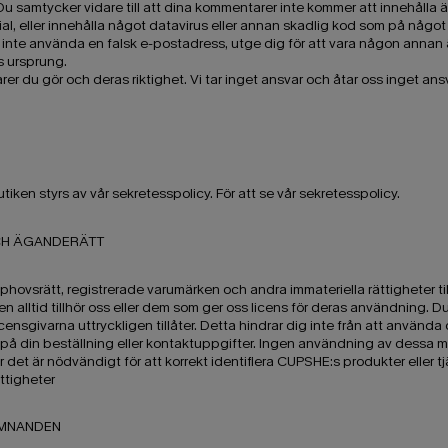
 Du samtycker vidare till att dina kommentarer inte kommer att innehålla 
ial, eller innehålla något datavirus eller annan skadlig kod som på något
 inte använda en falsk e-postadress, utge dig för att vara någon annan än
s ursprung.
er du gör och deras riktighet. Vi tar inget ansvar och åtar oss inget an
iken styrs av vår sekretesspolicy. För att se vår sekretesspolicy.
OCH ÄGANDERÄTT
phovsrätt, registrerade varumärken och andra immateriella rättigheter till 
n alltid tillhör oss eller dem som ger oss licens för deras användning. D
censgivarna uttryckligen tillåter. Detta hindrar dig inte från att använ
n på din beställning eller kontaktuppgifter. Ingen användning av dessa 
r det är nödvändigt för att korrekt identifiera CUPSHE:s produkter eller tj
ättigheter
LÄMNANDEN