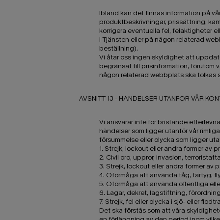
Ibland kan det finnas information på vår
produktbeskrivningar, prissättning, kamp
korrigera eventuella fel, felaktigheter 
i Tjänsten eller på någon relaterad web
beställning).
Vi åtar oss ingen skyldighet att uppdate
begränsat till prisinformation, förutom
någon relaterad webbplats ska tolkas so
AVSNITT 13 - HÄNDELSER UTANFÖR VÅR KO
Vi ansvarar inte för bristande efterlevn
händelser som ligger utanför vår rimliga
försummelse eller olycka som ligger utan
1. Strejk, lockout eller andra former av p
2. Civil oro, uppror, invasion, terroristatta
3. Strejk, lockout eller andra former av p
4. Oförmåga att använda tåg, fartyg, fly
5. Oförmåga att använda offentliga ell
6. Lagar, dekret, lagstiftning, förordnin
7. Strejk, fel eller olycka i sjö- eller f
Det ska förstås som att våra skyldighet
en förlängning av den period inom vilk