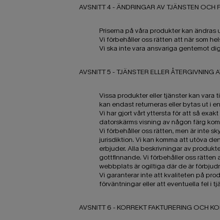
AVSNITT 4 - ÄNDRINGAR AV TJÄNSTEN OCH 
Priserna på våra produkter kan ändra
Vi förbehåller oss rätten att när som he
Vi ska inte vara ansvariga gentemot dig
AVSNITT 5 - TJÄNSTER ELLER ÅTERGIVNING AV
Vissa produkter eller tjänster kan vara
kan endast returneras eller bytas ut i en
Vi har gjort vårt yttersta för att så exa
datorskärms visning av någon färg komm
Vi förbehåller oss rätten, men är inte sk
jurisdiktion. Vi kan komma att utöva denna
erbjuder. Alla beskrivningar av produkt
gottfinnande. Vi förbehåller oss rätte
webbplats är ogiltiga där de är förbjud
Vi garanterar inte att kvaliteten på prod
förväntningar eller att eventuella fel i 
AVSNITT 6 - KORREKT FAKTURERING OCH 