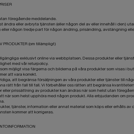
PRISER
s utan föregående meddelande.
lst ändra eller avbryta tjänsten (eller någon del av eller innehåll i den
 eller någon tredje part för någon ändring, prisändring, avstängning el
 PRODUKTER (om tillämpligt)
 tillgängliga exklusivt online via webbplatsen. Dessa produkter eller tjä
lighet med vår returpolicy.
kt som möjligt visa färgerna och bilderna på våra produkter som visas i but
er att vara korrekt.
yldiga, att begränsa försäljningen av våra produkter eller tjänster till nå
 rätt från fall till fall. Vi förbehåller oss rätten att begränsa kvantiteter
er eller prissättning av produkter kan ändras när som helst utan föregå
n att när som helst upphöra med någon produkt. Alla erbjudanden om prod
na.
ukter, tjänster, information eller annat material som köps eller erhålls av
tjänsten kommer att korrigeras.
KONTOINFORMATION