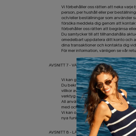
Vi förbehåller oss rätten att neka varje
person, per hushåll eller per beställn
och/eller beställningar som använder sam
försöka meddela dig genom att kontakt
förbehåller oss rätten att begränsa elle
Du samtycker till att tillhandahålla aktu
omedelbart uppdatera ditt konto och an
dina transaktioner och kontakta dig vi
För mer information, vänligen se vår retu
AVSNITT 7 - VALFRIA VERKTYG
Vi kan ge dig tillgång till verktyg från t
Du bekräftar och samtycker till att vi ger
villkor av något slag och utan något god
verktyg från tredje part.
All användning av valfria verktyg som e
med och godkänner villkoren för de verk
Vi kan också i framtiden komma att erbj
nya funktioner och/eller tjänster ska o
AVSNITT 8 - LÄNKAR TILL TREDJE PART