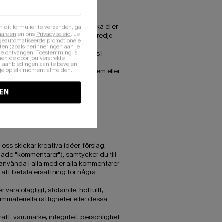
r inte ansvariga för att undersöka eller
n dit formulier te verzenden, ga
aarden
en ons
Privacybeleid
. Je
material eller webbplatser från tredje
 geautomatiseerde promotionele
en (zoals herinneringen aan je
te ontvangen. Toestemming is
ller andra transaktioner som görs i
en de door jou verstrekte
n aanbiedingen aan te bevelen
nt je op elk moment afmelden.
ktion. Klagomål, anspråk, problem eller
EN
, 480 Nathan Road, Kowloon,
ss skickar kreativa idéer, förslag,
llade "kommentarer"), samtycker du till
t använda i alla medier alla kommentarer
) att betala ersättning för några
 vara olagligt, stötande, hotfullt,
mmateriella rättigheter eller dessa
ätt, varumärke, integritet, personlighet