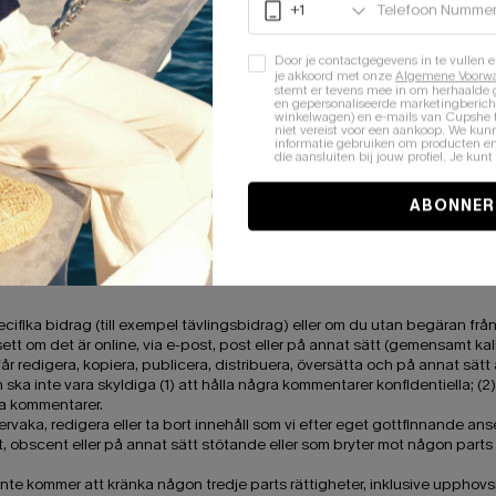
 är tillgängliga via vår tjänst kan innehålla material från tredje part.
 leda dig till tredjepartswebbplatser som inte är anslutna till oss. Vi ä
Door je contactgegevens in te vullen e
je akkoord met onze
Algemene Voorw
ch vi garanterar inte och kommer inte att ha något ansvar eller ansvar för 
stemt er tevens mee in om herhaalde
ukter eller tjänster från tredje part.
en gepersonaliseerde marketingbericht
winkelwagen) en e-mails van Cupshe 
 samband med köp eller användning av varor, tjänster, resurser, innehåll e
niet vereist voor een aankoop. We kunn
.
informatie gebruiken om producten e
die aansluiten bij jouw profiel. Je ku
cy och praxis och se till att du förstår dem innan du genomför en transa
ska riktas till den tredje parten.
ABONNER
 SAIL LIMITED, adress: Rum 2, 3:e våningen, Ruby Commercial Building
ras av svensk lag.
EDBACK OCH ANDRA INLAGOR
fika bidrag (till exempel tävlingsbidrag) eller om du utan begäran från o
vsett om det är online, via e-post, post eller på annat sätt (gemensamt ka
får redigera, kopiera, publicera, distribuera, översätta och på annat sät
h ska inte vara skyldiga (1) att hålla några kommentarer konfidentiella; (2
ra kommentarer.
rvaka, redigera eller ta bort innehåll som vi efter eget gottfinnande anser
, obscent eller på annat sätt stötande eller som bryter mot någon parts i
nte kommer att kränka någon tredje parts rättigheter, inklusive upphovsr