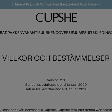
🩱
Meest Populair Corrigerend Badpakken| Must Have>>
👙
Koop 3, krijg 15% korting | CODE: SW15
💌Abonneer je & ontvang tot 15% korting>>
1D:10H:44M:28S
BADPAKKEN
VAKANTIE JURKEN
COVER UP
JUMPSUITS
KLEDING
VILLKOR OCH BESTÄMMELSER
Version: 2.0
Senast uppdaterad den 2 januari 2020
Datum för ikraftträdande: 3 januari 2020
"oss" och "vår" hänvisar till Cupshe. Cupshe erbjuder denna webbplats, 