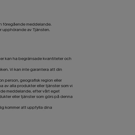
) utan föregående meddelande.
ler upphörande av Tjänsten.
nster kan ha begränsade kvantiteter och
iken. Vi kan inte garantera att din
gon person, geografisk region eller
na av alla produkter eller tjänster som vi
ende meddelande, efter vårt eget
ukter eller tjänster som görs på denna
 dig kommer att uppfylla dina