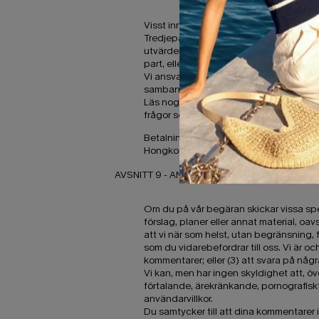
Visst innehåll, produkter och tjänster som
Tredjepartslänkar på denna webbplats kan
utvärdera innehållet eller riktigheten o
part, eller för något annat material, prod
Vi ansvarar inte för eventuella skador i
samband med tredje parts webbplatser
Läs noggrant igenom tredje partens poli
frågor som rör produkter från tredje part 
Betalningen hanterades av Cupshe (SET
Hongkong). Dessa användarvillkor regle
AVSNITT 9 - ANVÄNDARKOMMENTARER, FE
Om du på vår begäran skickar vissa speci
förslag, planer eller annat material, oa
att vi när som helst, utan begränsning, 
som du vidarebefordrar till oss. Vi är oc
kommentarer; eller (3) att svara på någ
Vi kan, men har ingen skyldighet att, öve
förtalande, ärekränkande, pornografiskt
användarvillkor.
Du samtycker till att dina kommentarer i