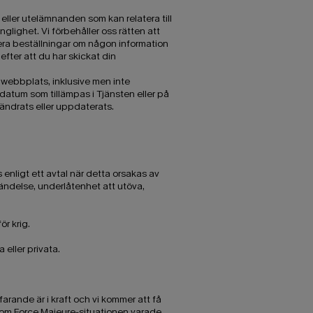
 eller utelämnanden som kan relatera till
glighet. Vi förbehåller oss rätten att
llera beställningar om någon information
fter att du har skickat din
d webbplats, inklusive men inte
datum som tillämpas i Tjänsten eller på
ändrats eller uppdaterats.
 enligt ett avtal när detta orsakas av
händelse, underlåtenhet att utöva,
ör krig.
eller privata.
arande är i kraft och vi kommer att få
som Force Majeure-situationen varade.