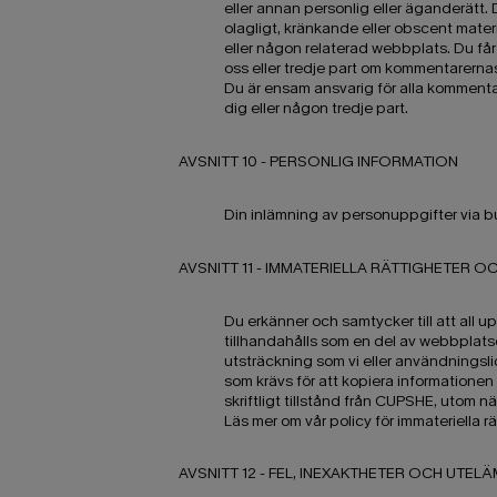
eller annan personlig eller äganderätt.
olagligt, kränkande eller obscent mater
eller någon relaterad webbplats. Du får
oss eller tredje part om kommentarerna
Du är ensam ansvarig för alla kommentar
dig eller någon tredje part.
AVSNITT 10 - PERSONLIG INFORMATION
Din inlämning av personuppgifter via but
AVSNITT 11 - IMMATERIELLA RÄTTIGHETER 
Du erkänner och samtycker till att all up
tillhandahålls som en del av webbplatse
utsträckning som vi eller användningsli
som krävs för att kopiera informatione
skriftligt tillstånd från CUPSHE, utom nä
Läs mer om vår policy för immateriella r
AVSNITT 12 - FEL, INEXAKTHETER OCH UTE