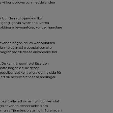
la villkor, policyer och meddelanden
a bunden av följande villkor
 tillgängliga via hyperlänk. Dessa
bbläsare, leverantörer, kunder, handlare
r använda någon del av webbplatsen
 du inte gå in på webbplatsen eller
egränsad till dessa användarvillkor.
n. Du kan när som helst läsa den
rsätta någon del av dessa
 regelbundet kontrollera denna sida för
r att du accepterar dessa ändringar.
satt, eller att du är myndig i den stat
höriga använda denna webbplats.
ing av Tjänsten, bryta mot några lagar i