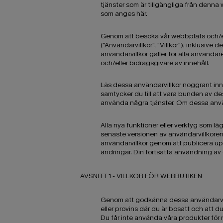
tjänster som är tillgängliga från denna
som anges här.
Genom att besöka vår webbplats och/elle
("Användarvillkor", "Villkor"), inklusive 
användarvillkor gäller för alla använda
och/eller bidragsgivare av innehåll.
Läs dessa användarvillkor noggrant inn
samtycker du till att vara bunden av dess
använda några tjänster. Om dessa använ
Alla nya funktioner eller verktyg som l
senaste versionen av användarvillkoren 
användarvillkor genom att publicera upp
ändringar. Din fortsatta användning av e
AVSNITT 1 - VILLKOR FÖR WEBBUTIKEN
Genom att godkänna dessa användarvillkor
eller provins där du är bosatt och att 
Du får inte använda våra produkter för n