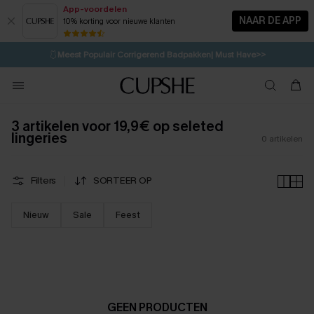
App-voordelen
NAAR DE APP
10% korting voor nieuwe klanten
LAATSTE KANS
⚡️
| Tot 50% korting>>
🩱
Meest Populair Corrigerend Badpakken| Must Have>>
💌Abonneer je & ontvang tot 15% korting>>
👙
Koop 3, krijg 15% korting | CODE: SW15
3 artikelen voor 19,9€ op seleted
lingeries
0
artikelen
Filters
SORTEER OP
Nieuw
Sale
Feest
GEEN PRODUCTEN