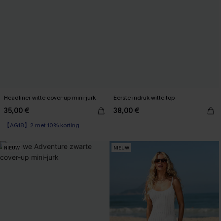
Headliner witte cover-up mini-jurk
Eerste indruk witte top
35,00 €
38,00 €
【AG18】2 met 10% korting
NIEUW
NIEUW