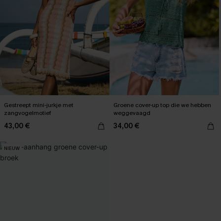
Gestreept mini-jurkje met
Groene cover-up top die we hebben
zangvogelmotief
weggevaagd
43,00 €
34,00 €
NIEUW