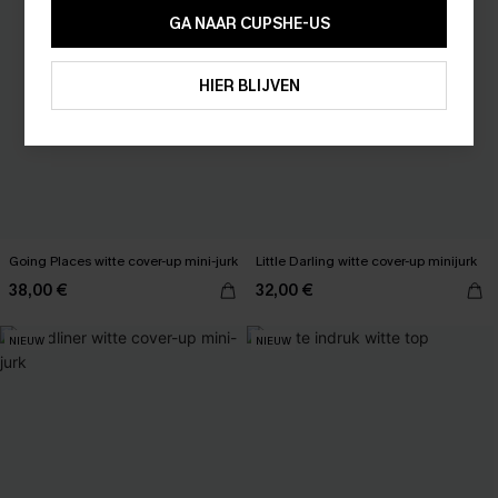
15% KORTING OP 2ST+
GA NAAR CUPSHE-US
ABONNEREN
HIER BLIJVEN
Going Places witte cover-up mini-jurk
Little Darling witte cover-up minijurk
38,00 €
32,00 €
NIEUW
NIEUW