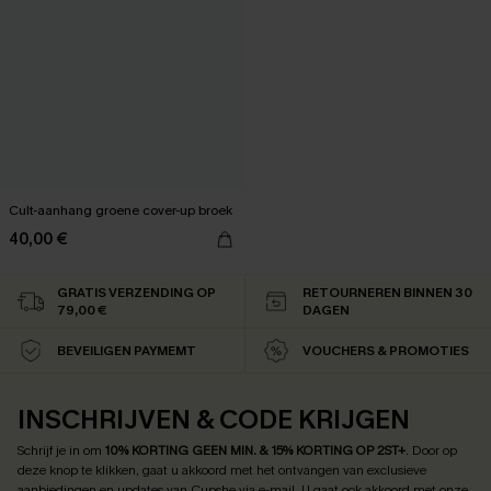
Cult-aanhang groene cover-up broek
40,00 €
GRATIS VERZENDING OP
RETOURNEREN BINNEN 30
79,00 €
DAGEN
BEVEILIGEN PAYMEMT
VOUCHERS & PROMOTIES
INSCHRIJVEN & CODE KRIJGEN
Schrijf je in om
10% KORTING GEEN MIN. & 15% KORTING OP 2ST+
.
Door op
deze knop te klikken, gaat u akkoord met het ontvangen van exclusieve
aanbiedingen en updates van Cupshe via e-mail. U gaat ook akkoord met onze