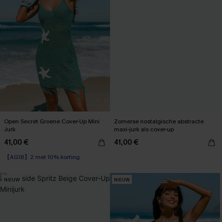
Open Secret Groene Cover-Up Mini
Zomerse nostalgische abstracte
Jurk
maxi-jurk als cover-up
41,00 €
41,00 €
【AG18】2 met 10% korting
NIEUW
NIEUW