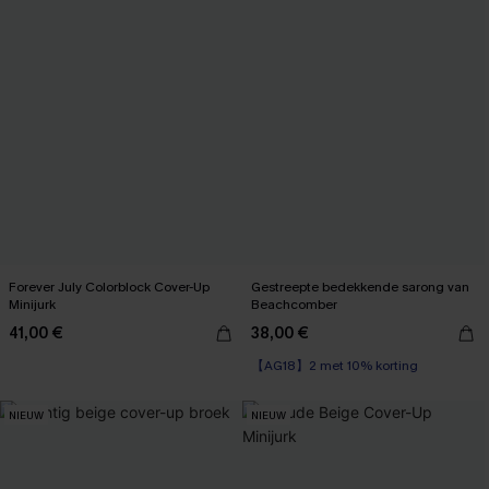
Forever July Colorblock Cover-Up
Gestreepte bedekkende sarong van
Minijurk
Beachcomber
41,00 €
38,00 €
【AG18】2 met 10% korting
NIEUW
NIEUW