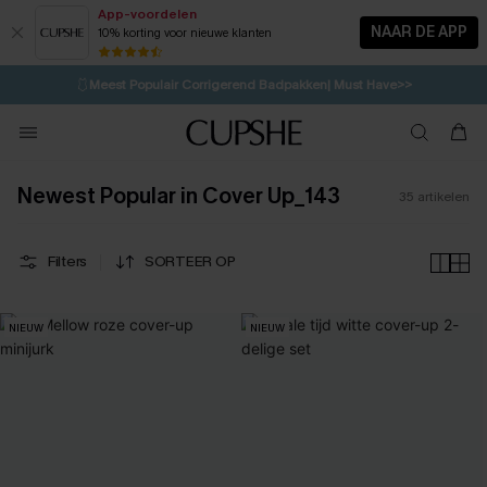
App-voordelen
NAAR DE APP
10% korting voor nieuwe klanten
LAATSTE KANS
⚡️
| Tot 50% korting>>
🩱
Meest Populair Corrigerend Badpakken| Must Have>>
💌Abonneer je & ontvang tot 15% korting>>
👙
Koop 3, krijg 15% korting | CODE: SW15
Newest Popular in Cover Up_143
35
artikelen
Filters
SORTEER OP
NIEUW
NIEUW