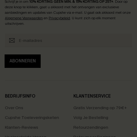
Schrijf je in om
10% KORTING GEEN MIN. & 15% KORTING OP 2ST+
.
Door op
deze knop te klikken, gaat u akkoord met het ontvangen van exclusieve
aanbiedingen en updates van Cupshe via e-mail. U gaat ook akkoord met onze
Algemene Voorwaarden
en
Privacybeleid
. U kunt zich op elk moment
uitschrijven.
ABONNEREN
BEDRIJFSINFO
KLANTENSERVICE
Over Ons
Gratis Verzending op 79€+
Cupshe Toeleveringsketen
Volg Je Bestelling
Klanten-Reviews
Retourzendingen