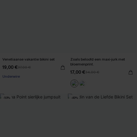
Venetiaanse vakantie bikini set
Zoals beloofd een maxi-jurk met
bloemenprint.
19,00 €
37,00 €
17,00 €
34,00 €
Underwire
-50%
-49%