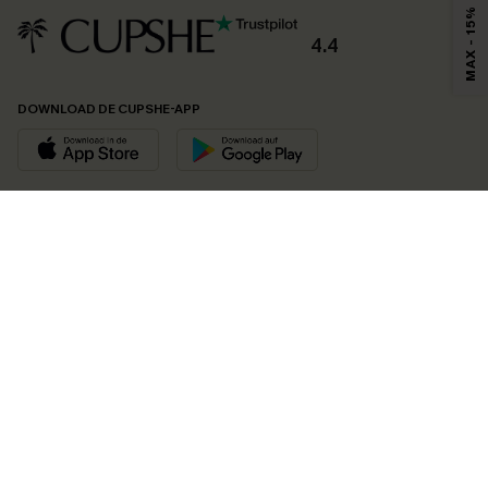
MAX - 15%
4.4
DOWNLOAD DE CUPSHE-APP
VOLG ONS OP
©2026 CUPSHE EU
Bekijk onze
algemene voorwaarden
,
privacybeleid
en
toegankelijkheidsverklaring
.
Cookie-beheer