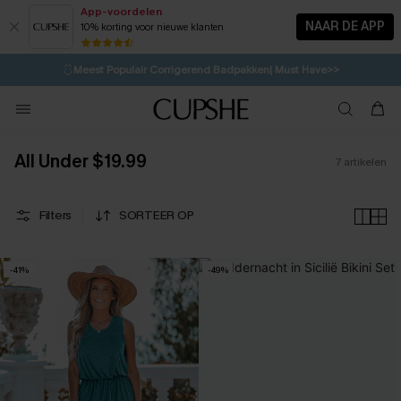
App-voordelen
NAAR DE APP
10% korting voor nieuwe klanten
LAATSTE KANS
⚡️
| Tot 50% korting>>
🩱
Meest Populair Corrigerend Badpakken| Must Have>>
💌Abonneer je & ontvang tot 15% korting>>
👙
Koop 3, krijg 15% korting | CODE: SW15
All Under $19.99
7
artikelen
Filters
SORTEER OP
-41%
-49%