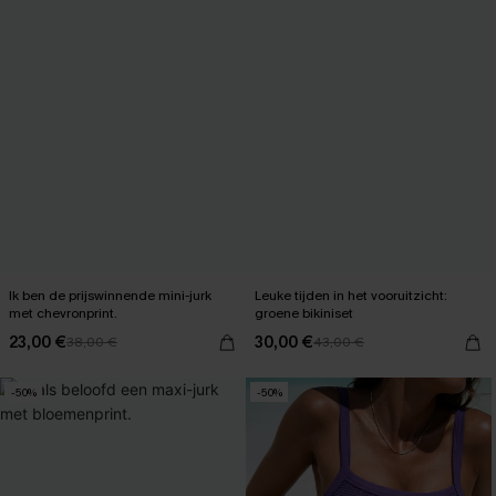
Ik ben de prijswinnende mini-jurk
Leuke tijden in het vooruitzicht:
met chevronprint.
groene bikiniset
23,00 €
30,00 €
38,00 €
43,00 €
-50%
-50%