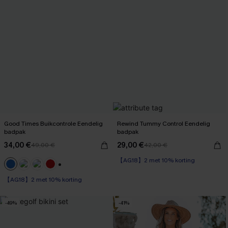
Good Times Buikcontrole Eendelig
Rewind Tummy Control Eendelig
badpak
badpak
34,00 €
29,00 €
49,00 €
42,00 €
【AG18】2 met 10% korting
Op voorraad
【AG18】2 met 10% korting
【AG18】2 met 10% korting
+1
Op voorraad
【AG18】2 met 10% korting
-49%
-41%