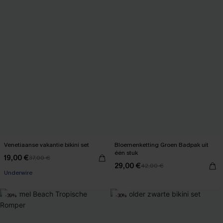
Venetiaanse vakantie bikini set
Bloemenketting Groen Badpak uit
één stuk
19,00 €
37,00 €
29,00 €
42,00 €
Underwire
-39%
-30%