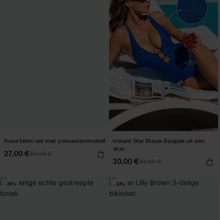
Roze bikini set met zonnevlammotief
Instant Star Blauw Badpak uit één
stuk
27,00 €
39,00 €
30,00 €
43,00 €
-39%
-30%