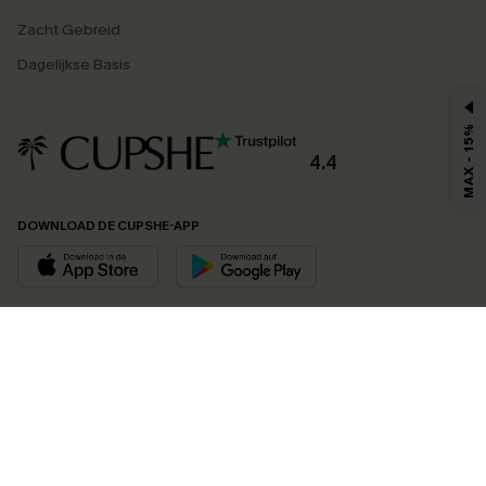
Zacht Gebreid
Dagelijkse Basis
MAX - 15%
4.4
DOWNLOAD DE CUPSHE-APP
VOLG ONS OP
©2026 CUPSHE EU