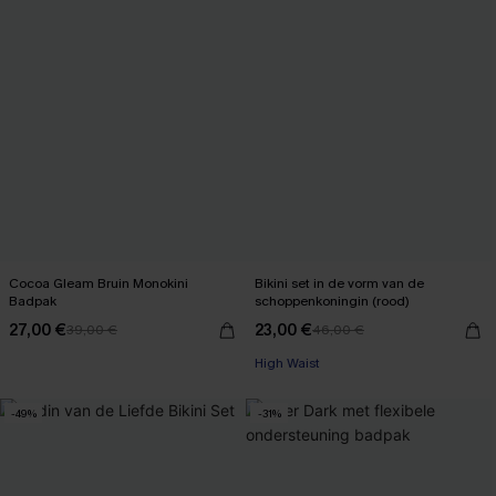
Cocoa Gleam Bruin Monokini
Bikini set in de vorm van de
Badpak
schoppenkoningin (rood)
27,00 €
23,00 €
39,00 €
46,00 €
High Waist
-49%
-31%