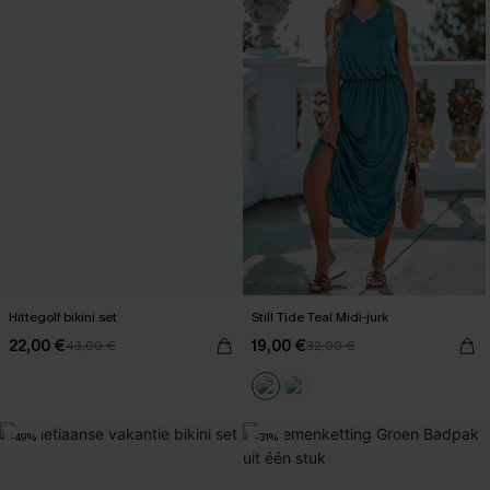
Hittegolf bikini set
Still Tide Teal Midi-jurk
22,00 €
19,00 €
43,00 €
32,00 €
-49%
-31%