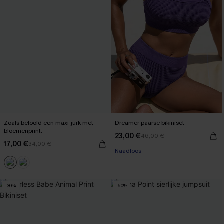
Zoals beloofd een maxi-jurk met
Dreamer paarse bikiniset
bloemenprint.
23,00 €
46,00 €
17,00 €
34,00 €
Naadloos
-30%
-50%