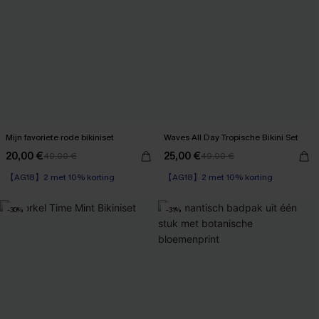
Mijn favoriete rode bikiniset
Waves All Day Tropische Bikini Set
20,00 €
25,00 €
40,00 €
49,00 €
【AG18】2 met 10% korting
High Waist
【AG18】2 met 10% korting
【AG18】2 met 10% korting
-30%
-31%