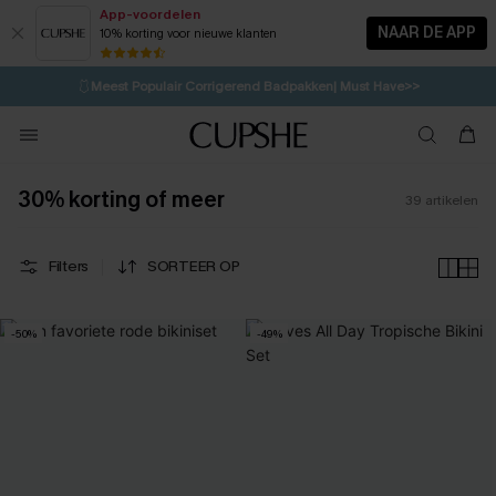
App-voordelen
NAAR DE APP
10% korting voor nieuwe klanten
LAATSTE KANS
⚡️
| Tot 50% korting>>
🩱
Meest Populair Corrigerend Badpakken| Must Have>>
💌Abonneer je & ontvang tot 15% korting>>
👙
Koop 3, krijg 15% korting | CODE: SW15
30% korting of meer
39
artikelen
Filters
SORTEER OP
-50%
-49%