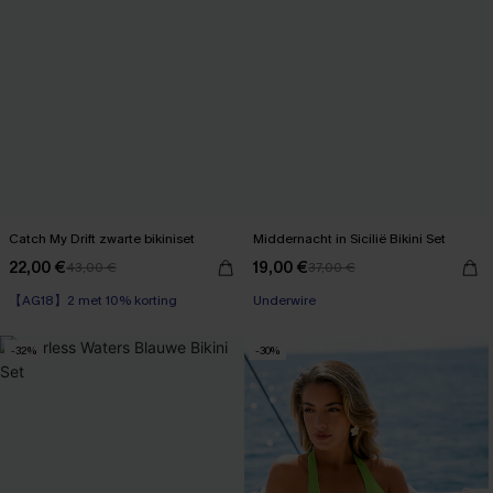
Catch My Drift zwarte bikiniset
Middernacht in Sicilië Bikini Set
22,00 €
19,00 €
43,00 €
37,00 €
【AG18】2 met 10% korting
Underwire
-32%
-30%