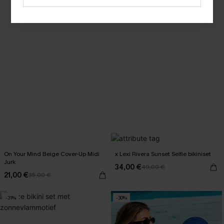
On Your Mind Beige Cover-Up Midi
x Lexi Rivera Sunset Selfie bikiniset
Jurk
34,00 €
49,00 €
21,00 €
35,00 €
-31%
-30%