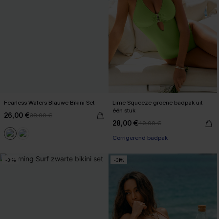
Fearless Waters Blauwe Bikini Set
Lime Squeeze groene badpak uit
één stuk
26,00 €
38,00 €
28,00 €
40,00 €
Corrigerend badpak
-31%
-31%