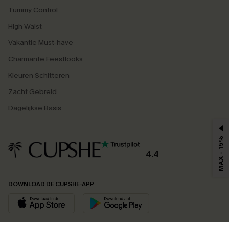
Tummy Control
High Waist
Vakantie Must-have
Charmante Feestlooks
Kleuren Schitteren
Zacht Gebreid
Dagelijkse Basis
MAX - 15%
4.4
DOWNLOAD DE CUPSHE-APP