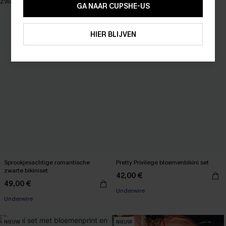
15% KORTING OP 2ST+
GA NAAR CUPSHE-US
ABONNEREN
HIER BLIJVEN
Sprookjesachtige romantische
Pretty Privilege bloemenbikini set
zwarte bikiniset
42,00 €
49,00 €
Underwire
Underwire
NIEUW
NIEUW