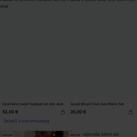
NIEUW
NIEUW
Dromend zwart badpak uit één stuk
Good Mood Club Geo Bikini Set
53,00 €
35,00 €
【AG18】2 met 10% korting
Underwire
【AG18】2 met 10% korting
NIEUW
NIEUW