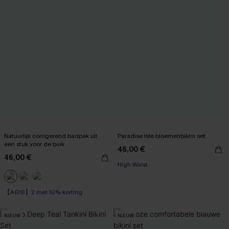
Natuurlijk corrigerend badpak uit
Paradise Isle bloemenbikini set
één stuk voor de buik
46,00 €
46,00 €
High Waist
【AG18】2 met 10% korting
Corrigerend badpak
【AG18】2 met 10% korting
NIEUW
NIEUW