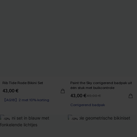
Rib Tide Rode Bikini Set
Paint the Sky corrigerend badpak uit
één stuk met buikcontrole
43,00 €
【AG18】2 met 10% korting
43,00 €
49,00 €
Naadloos
Corrigerend badpak
【AG18】2 met 10% korting
-12%
-12%