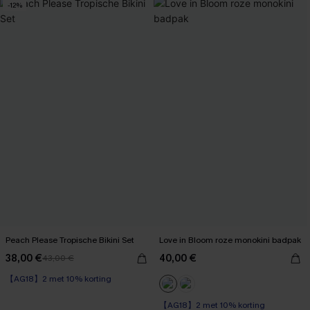
-12%
Peach Please Tropische Bikini Set
Love in Bloom roze monokini badpak
38,00 €
40,00 €
43,00 €
【AG18】2 met 10% korting
High Waist
【AG18】2 met 10% korting
【AG18】2 met 10% korting