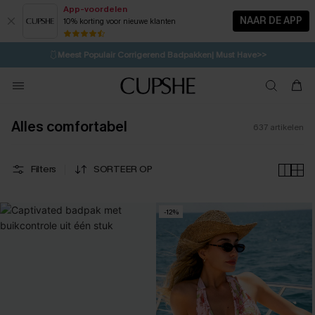
App-voordelen
NAAR DE APP
10% korting voor nieuwe klanten
LAATSTE KANS
⚡️
| Tot 50% korting>>
🩱
Meest Populair Corrigerend Badpakken| Must Have>>
💌Abonneer je & ontvang tot 15% korting>>
👙
Koop 3, krijg 15% korting | CODE: SW15
Alles comfortabel
637
artikelen
Filters
SORTEER OP
-12%