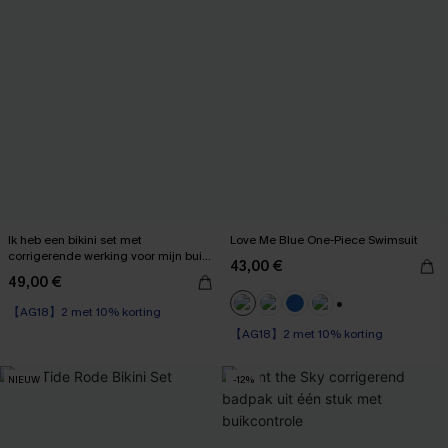
Ik heb een bikini set met
Love Me Blue One-Piece Swimsuit
corrigerende werking voor mijn buik
43,00 €
gekregen.
49,00 €
【AG18】2 met 10% korting
High Waist
+1
【AG18】2 met 10% korting
【AG18】2 met 10% korting
NIEUW
-12%