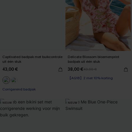
Captivated badpak met buikcontrole
Delicate Blossom bloemenprint
uit één stuk
badpak uit één stuk
43,00 €
38,00 €
43,00 €
【AG18】2 met 10% korting
Corrigerend badpak
【AG18】2 met 10% korting
Corrigerend badpak
NIEUW
NIEUW