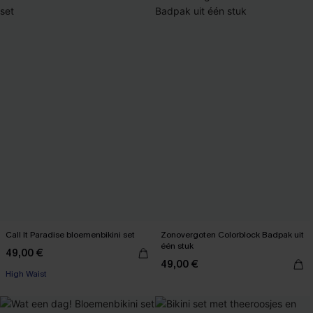
Call It Paradise bloemenbikini set
Zonovergoten Colorblock Badpak uit
één stuk
49,00 €
49,00 €
High Waist