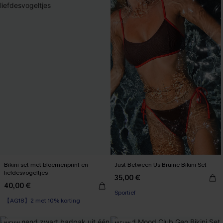
Bikini set met bloemenprint en
Just Between Us Bruine Bikini Set
liefdesvogeltjes
35,00 €
40,00 €
【AG18】2 met 10% korting
Sportief
High Waist
【AG18】2 met 10% korting