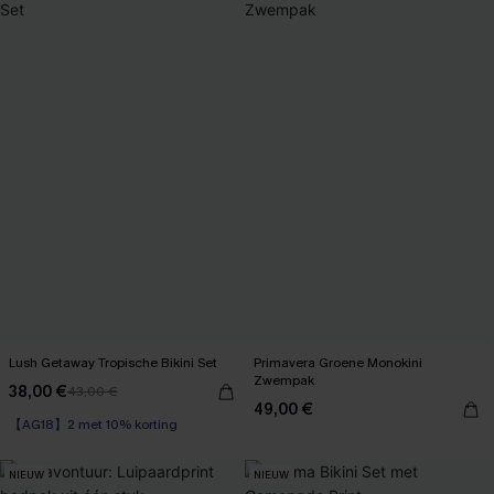
Lush Getaway Tropische Bikini Set
Primavera Groene Monokini
Zwempak
38,00 €
43,00 €
【AG18】2 met 10% korting
49,00 €
High Waist
【AG18】2 met 10% korting
NIEUW
NIEUW