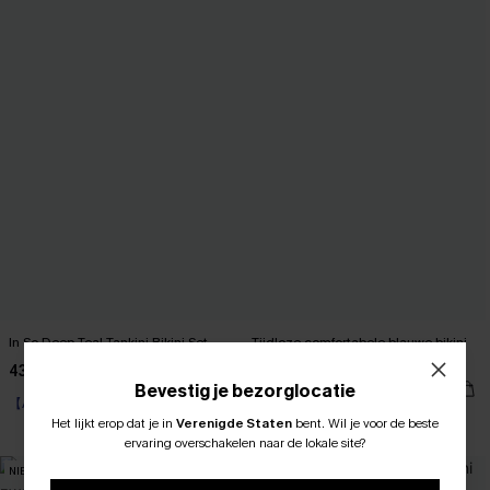
In So Deep Teal Tankini Bikini Set
Tijdloze comfortabele blauwe bikini
set
43,00 €
【AG18】2 met 10% korting
40,00 €
Bevestig je bezorglocatie
High Waist
【AG18】2 met 10% korting
Het lijkt erop dat je in
Verenigde Staten
bent.
Wil je voor de beste
ABONNEER OM TE KRIJGEN﻿
【AG18】2 met 10% korting
ervaring overschakelen naar de lokale site?
10% KORTING GEEN MIN. 
NIEUW
NIEUW