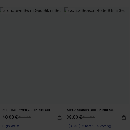
-11%
-12%
Sundown Swim Geo Bikini Set
Spritz Season Rode Bikini Set
40,00 €
38,00 €
45,00 €
43,00 €
High Waist
【AG18】2 met 10% korting