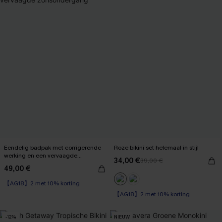
Eendelig badpak met corrigerende
Roze bikini set helemaal in stijl
werking en een vervaagde
34,00 €
39,00 €
zonsondergang
49,00 €
【AG18】2 met 10% korting
Corrigerend badpak
【AG18】2 met 10% korting
【AG18】2 met 10% korting
-12%
NIEUW