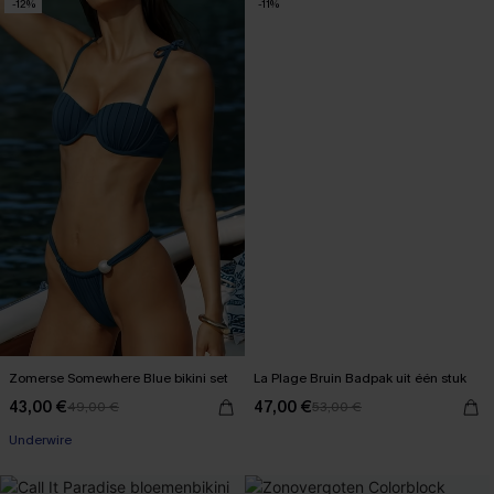
-12%
-11%
Zomerse Somewhere Blue bikini set
La Plage Bruin Badpak uit één stuk
43,00 €
47,00 €
49,00 €
53,00 €
Underwire