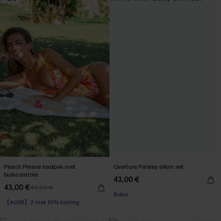
Peach Please badpak met
Overture Paisley bikini set
buikcontrole
43,00 €
43,00 €
49,00 €
【AG18】2 met 10% korting
Boho
Corrigerend badpak
【AG18】2 met 10% korting