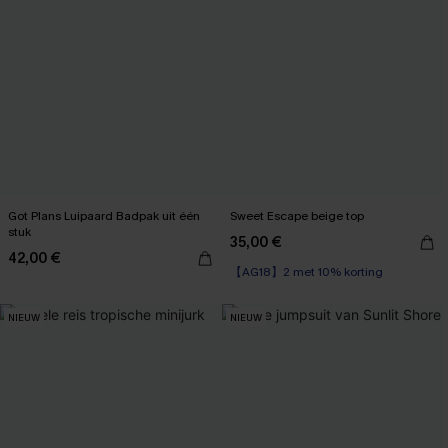
Got Plans Luipaard Badpak uit één
Sweet Escape beige top
stuk
35,00 €
42,00 €
【AG18】2 met 10% korting
NIEUW
NIEUW