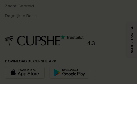
Zacht Gebreid
Dagelijkse Basis
MAX - 15%
4.3
DOWNLOAD DE CUPSHE-APP
VOLG ONS OP
©2026 CUPSHE EU