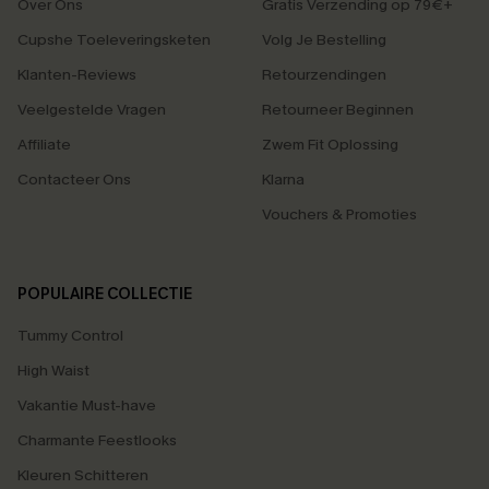
Over Ons
Gratis Verzending op 79€+
Cupshe Toeleveringsketen
Volg Je Bestelling
Klanten-Reviews
Retourzendingen
Veelgestelde Vragen
Retourneer Beginnen
Affiliate
Zwem Fit Oplossing
Contacteer Ons
Klarna
Vouchers & Promoties
POPULAIRE COLLECTIE
Tummy Control
High Waist
Vakantie Must-have
Charmante Feestlooks
Kleuren Schitteren