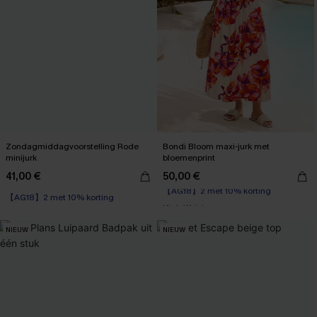
Zondagmiddagvoorstelling Rode
Bondi Bloom maxi-jurk met
minijurk
bloemenprint
41,00 €
50,00 €
【AG18】2 met 10% korting
【AG18】2 met 10% korting
High Waist
【AG18】2 met 10% korting
NIEUW
NIEUW