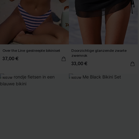
Over the Line gestreepte bikiniset
Doorzichtige glanzende zwarte
zwemrok
37,00 €
33,00 €
NIEUW
NIEUW