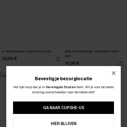
In the Moment zwarte mini-jurk
Hier om te blijven: Colorblock mini-
jurk
32,00 €
41,00 €
NIEUW
NIEUW
Bevestig je bezorglocatie
Het lijkt erop dat je in
Verenigde Staten
bent.
Wil je voor de beste
ABONNEER OM TE KRIJGEN﻿
ervaring overschakelen naar de lokale site?
10% KORTING GEEN MIN. 
15% KORTING OP 2ST+
GA NAAR CUPSHE-US
ABONNEREN
HIER BLIJVEN