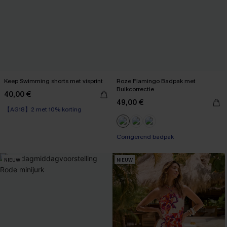
Keep Swimming shorts met visprint
Roze Flamingo Badpak met
Buikcorrectie
40,00 €
49,00 €
【AG18】2 met 10% korting
Corrigerend badpak
NIEUW
NIEUW