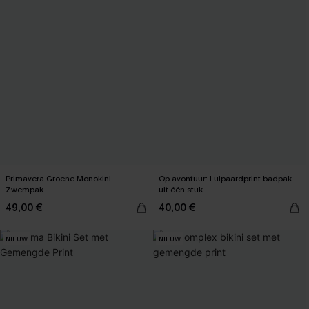
Primavera Groene Monokini
Op avontuur: Luipaardprint badpak
Zwempak
uit één stuk
49,00 €
40,00 €
NIEUW
NIEUW