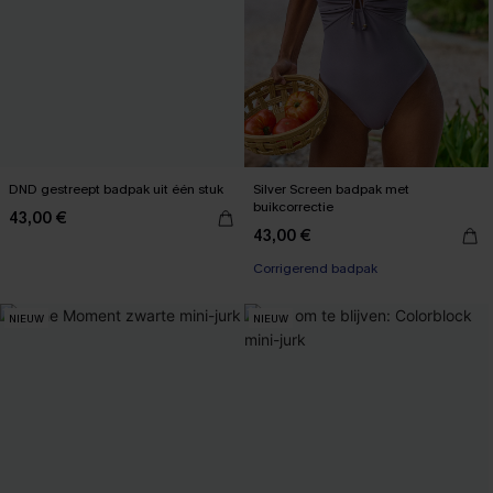
DND gestreept badpak uit één stuk
Silver Screen badpak met
buikcorrectie
43,00 €
43,00 €
Corrigerend badpak
NIEUW
NIEUW