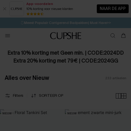
App-voordelen
NAAR DE APP
10% korting voor nieuwe klanten
LAATSTE KANS
⚡️
| Tot 50% korting>>
🩱
Meest Populair Corrigerend Badpakken| Must Have>>
1D:10H:37M:43S
👙
Koop 3, krijg 15% korting | CODE: SW15
💌Abonneer je & ontvang tot 15% korting>>
Extra 10% korting met Geen min. | CODE:2024DD
Extra 20% korting met 79€ | CODE:2024GG
Alles over Nieuw
233
artikelen
Filters
SORTEER OP
NIEUW
NIEUW