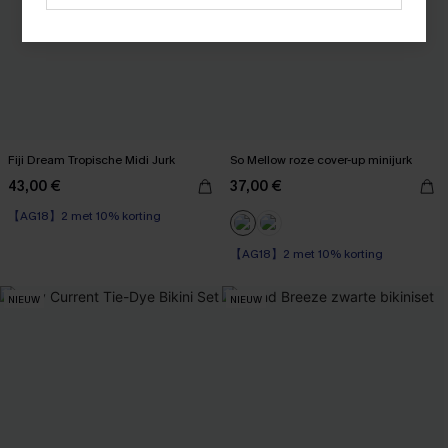
Fiji Dream Tropische Midi Jurk
So Mellow roze cover-up minijurk
43,00 €
37,00 €
【AG18】2 met 10% korting
【AG18】2 met 10% korting
NIEUW
NIEUW