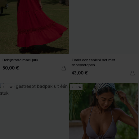
Robijnrode maxi-jurk
Zoals een tankini-set met
snoepstrepen
50,00 €
43,00 €
NIEUW
NIEUW