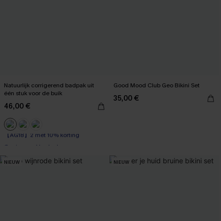
Natuurlijk corrigerend badpak uit
Good Mood Club Geo Bikini Set
één stuk voor de buik
35,00 €
46,00 €
【AG18】2 met 10% korting
Corrigerend badpak
【AG18】2 met 10% korting
NIEUW
NIEUW