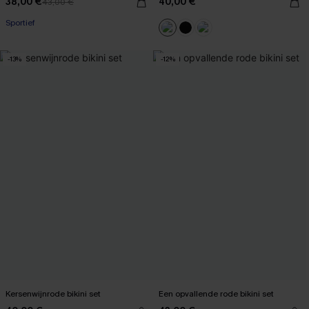
38,00 €
40,00 €
43,00 €
Sportief
-13%
-12%
Kersenwijnrode bikini set
Een opvallende rode bikini set