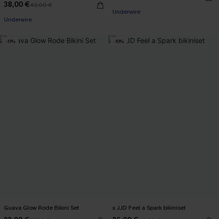
38,00 €
43,00 €
【AG18】2 met 10% korting
Underwire
Underwire
【AG18】2 met 10% korting
-11%
-10%
Guava Glow Rode Bikini Set
x JJD Feel a Spark bikiniset