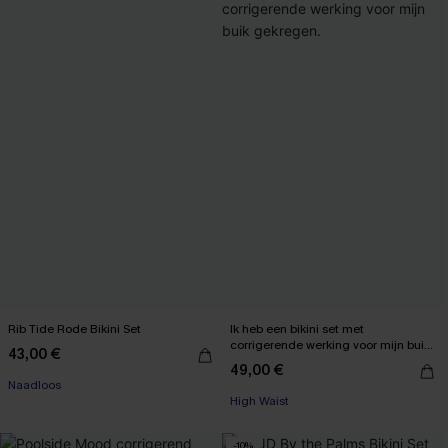
Rib Tide Rode Bikini Set
Ik heb een bikini set met
corrigerende werking voor mijn buik
43,00 €
【AG18】2 met 10% korting
gekregen.
49,00 €
【AG18】2 met 10% korting
Naadloos
High Waist
【AG18】2 met 10% korting
【AG18】2 met 10% korting
-10%