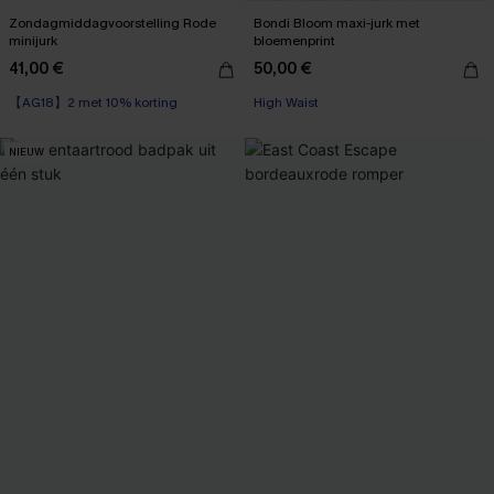
Zondagmiddagvoorstelling Rode
Bondi Bloom maxi-jurk met
minijurk
bloemenprint
41,00 €
50,00 €
【AG18】2 met 10% korting
【AG18】2 met 10% korting
High Waist
【AG18】2 met 10% korting
NIEUW