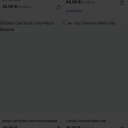
44,00 €
49,00 €
【AG18】2 met 10% korting
36,00 €
40,00 €
Underwire
【AG18】2 met 10% korting
-10%
Siren Call Rode One-Piece Badpak
Candy Chevron Bikini Set