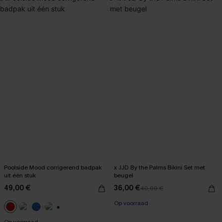
Poolside Mood corrigerend badpak
x JJD By the Palms Bikini Set met
uit één stuk
beugel
49,00 €
36,00 €
40,00 €
【AG18】2 met 10% korting
Op voorraad
【AG18】2 met 10% korting
+1
Op voorraad