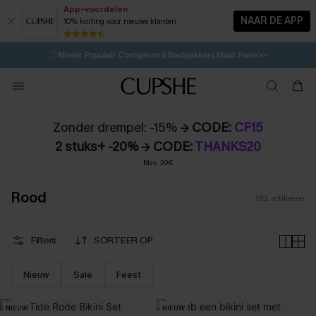
App-voordelen
NAAR DE APP
10% korting voor nieuwe klanten
LAATSTE KANS
⚡️
| Tot 50% korting>>
🩱
Meest Populair Corrigerend Badpakken| Must Have>>
💌Abonneer je & ontvang tot 15% korting>>
👙
Koop 3, krijg 15% korting | CODE: SW15
Zonder drempel: -15%
→ CODE:
CF15
2 stuks+ -20% → CODE:
THANKS20
Max. 20€
Rood
192
artikelen
Filters
SORTEER OP
Nieuw
Sale
Feest
NIEUW
NIEUW