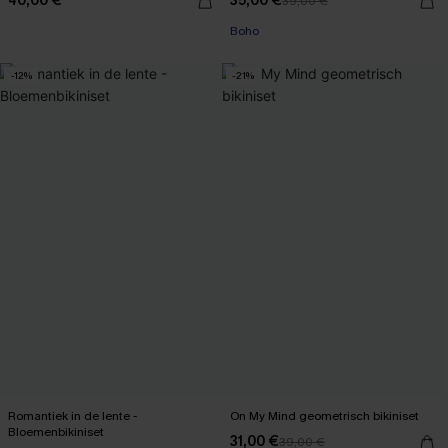
40,00 €
35,00 €
39,00 €
【AG18】2 met 10% korting
Boho
【AG18】2 met 10% korting
-12%
-21%
Romantiek in de lente -
On My Mind geometrisch bikiniset
Bloemenbikiniset
31,00 €
39,00 €