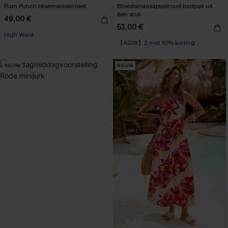
Rum Punch bloemenbikiniset
Bloedsinaasappelrood badpak uit
één stuk
49,00 €
【AG18】2 met 10% korting
53,00 €
High Waist
【AG18】2 met 10% korting
【AG18】2 met 10% korting
NIEUW
NIEUW