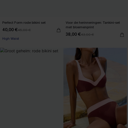
Perfect Form rode bikini set
Voor de herinneringen: Tankini-set
met bloemenprint
40,00 €
45,00 €
【AG18】2 met 10% korting
38,00 €
43,00 €
High Waist
【AG18】2 met 10% korting