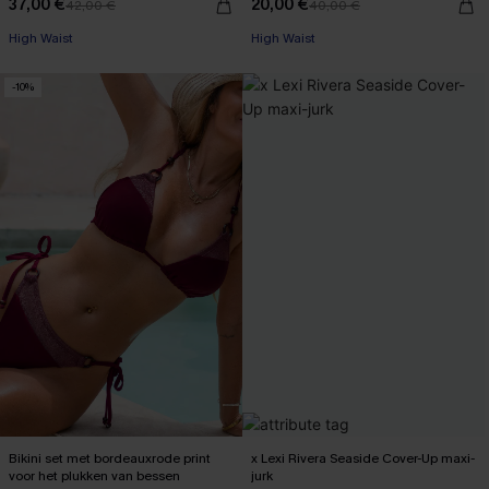
37,00 €
20,00 €
42,00 €
40,00 €
【AG18】2 met 10% korting
【AG18】2 met 10% korting
High Waist
High Waist
【AG18】2 met 10% korting
【AG18】2 met 10% korting
-10%
Bikini set met bordeauxrode print
x Lexi Rivera Seaside Cover-Up maxi-
voor het plukken van bessen
jurk