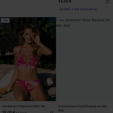
44,00 €
【AG18】2 met 10% korting
-12%
-12%
Sandstorm Tropische Bikini Set
Zomerdroom Rood Badpak uit één
stuk
38,00 €
43,00 €