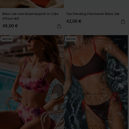
Bikini set met bloemenprint in Côte
Tan Pending Patchwork Bikini Set
d'Azur-stijl
42,00 €
49,00 €
NIEUW
NIEUW