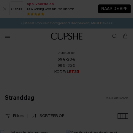
App-voordelen
NAAR DE APP
10% korting voor nieuwe klanten
LAATSTE KANS
⚡️
| Tot 50% korting>>
🩱
Meest Populair Corrigerend Badpakken| Must Have>>
💌Abonneer je & ontvang tot 15% korting>>
👙
Koop 3, krijg 15% korting | CODE: SW15
39€-10€
69€-20€
99€-35€
KODE:
LET35
Stranddag
540
artikelen
Filters
SORTEER OP