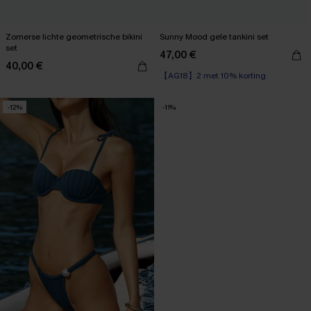
Zomerse lichte geometrische bikini
Sunny Mood gele tankini set
set
47,00 €
40,00 €
【AG18】2 met 10% korting
-12%
-11%