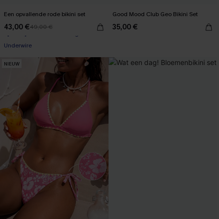
Een opvallende rode bikini set
Good Mood Club Geo Bikini Set
43,00 €
35,00 €
49,00 €
【AG18】2 met 10% korting
Underwire
【AG18】2 met 10% korting
NIEUW