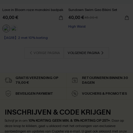
Love in Bloom roze monokini badpak
Sundown Swim Geo Bikini Set
40,00 €
40,00 €
45,00 €
High Waist
【AG18】2 met 10% korting
VORIGE PAGINA
VOLGENDE PAGINA
GRATIS VERZENDING OP
RETOURNEREN BINNEN 30
79,00 €
DAGEN
BEVEILIGEN PAYMEMT
VOUCHERS & PROMOTIES
INSCHRIJVEN & CODE KRIJGEN
Schrijf je in om
10% KORTING GEEN MIN. & 15% KORTING OP 2ST+
.
Door op
deze knop te klikken, gaat u akkoord met het ontvangen van exclusieve
aanbiedingen en updates van Cupshe via e-mail. U gaat ook akkoord met onze