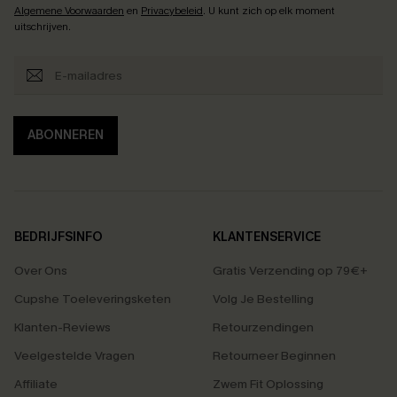
Algemene Voorwaarden
en
Privacybeleid
. U kunt zich op elk moment
uitschrijven.
ABONNEREN
BEDRIJFSINFO
KLANTENSERVICE
Over Ons
Gratis Verzending op 79€+
Cupshe Toeleveringsketen
Volg Je Bestelling
Klanten-Reviews
Retourzendingen
Veelgestelde Vragen
Retourneer Beginnen
Affiliate
Zwem Fit Oplossing