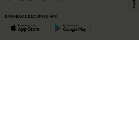
DOWNLOAD DE CUPSHE-APP
VOLG ONS OP
©2026 CUPSHE EU
Bekijk onze
algemene voorwaarden
,
privacybeleid
en
toegankelijkheidsverklaring
.
Cookie-beheer