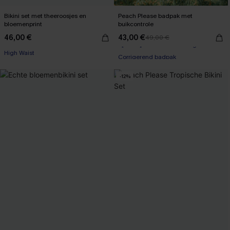
Bikini set met theeroosjes en
Peach Please badpak met
bloemenprint
buikcontrole
46,00 €
43,00 €
49,00 €
【AG18】2 met 10% korting
High Waist
Corrigerend badpak
【AG18】2 met 10% korting
-12%