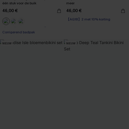
één stuk voor de buik
meer
46,00 €
46,00 €
【AG18】2 met 10% korting
【AG18】2 met 10% korting
Corrigerend badpak
【AG18】2 met 10% korting
NIEUW
NIEUW