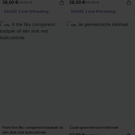
38,00 €
38,00 €
43,00 €
43,00 €
【AG18】2 met 10% korting
【AG18】2 met 10% korting
-12%
-12%
Paint the Sky corrigerend badpak uit
Coole geometrische bikiniset
één stuk met buikcontrole