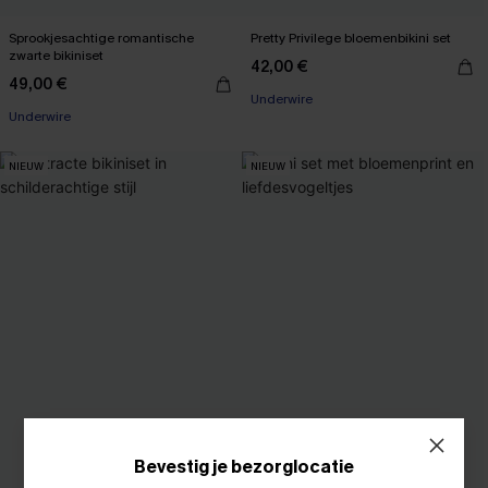
Sprookjesachtige romantische
Pretty Privilege bloemenbikini set
zwarte bikiniset
42,00 €
49,00 €
Underwire
Underwire
NIEUW
NIEUW
Bevestig je bezorglocatie