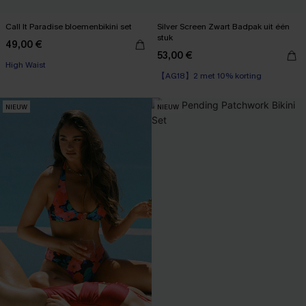
Call It Paradise bloemenbikini set
Silver Screen Zwart Badpak uit één
stuk
49,00 €
53,00 €
High Waist
【AG18】2 met 10% korting
NIEUW
NIEUW