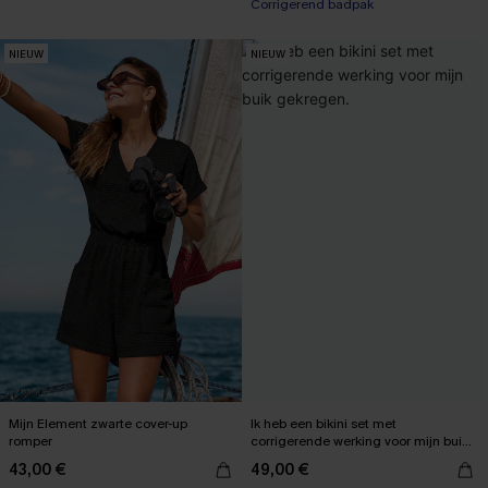
Corrigerend badpak
NIEUW
NIEUW
Mijn Element zwarte cover-up
Ik heb een bikini set met
romper
corrigerende werking voor mijn buik
gekregen.
43,00 €
49,00 €
【AG18】2 met 10% korting