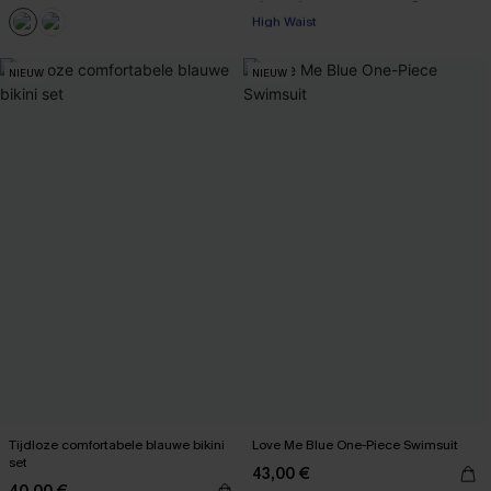
High Waist
【AG18】2 met 10% korting
NIEUW
NIEUW
Tijdloze comfortabele blauwe bikini
Love Me Blue One-Piece Swimsuit
set
43,00 €