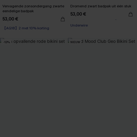
Vervagende zonsondergang zwarte
Dromend zwart badpak uit één stuk
eendelige badpak
53,00 €
【AG18】2 met 10% korting
53,00 €
Underwire
【AG18】2 met 10% korting
【AG18】2 met 10% korting
-12%
NIEUW