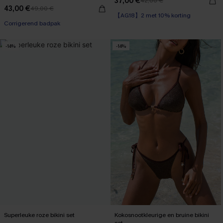
37,00 €
42,00 €
43,00 €
49,00 €
【AG18】2 met 10% korting
Corrigerend badpak
-14%
-14%
Superleuke roze bikini set
Kokosnootkleurige en bruine bikini