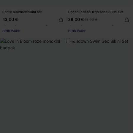
Echte bloemenbikini set
Peach Please Tropische Bikini Set
43,00 €
38,00 €
43,00 €
【AG18】2 met 10% korting
【AG18】2 met 10% korting
High Waist
High Waist
【AG18】2 met 10% korting
【AG18】2 met 10% korting
-11%