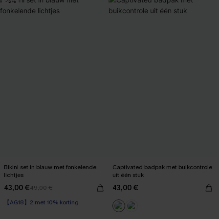
-12%
Bikini set in blauw met fonkelende
Captivated badpak met buikcontrole
lichtjes
uit één stuk
43,00 €
43,00 €
49,00 €
【AG18】2 met 10% korting