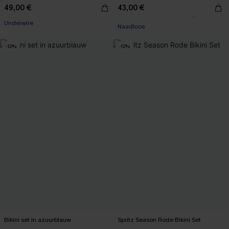
49,00 €
43,00 €
【AG18】2 met 10% korting
Underwire
Naadloos
【AG18】2 met 10% korting
-12%
-12%
Bikini set in azuurblauw
Spritz Season Rode Bikini Set