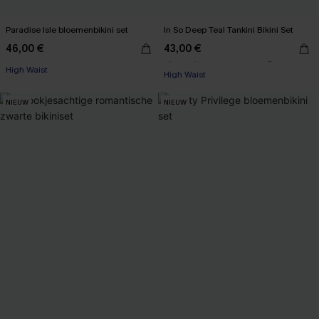
Paradise Isle bloemenbikini set
In So Deep Teal Tankini Bikini Set
46,00 €
43,00 €
【AG18】2 met 10% korting
High Waist
High Waist
【AG18】2 met 10% korting
NIEUW
NIEUW