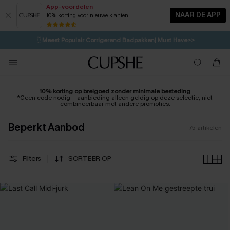
App-voordelen
NAAR DE APP
10% korting voor nieuwe klanten
LAATSTE KANS
⚡️
| Tot 50% korting>>
🩱
Meest Populair Corrigerend Badpakken| Must Have>>
💌Abonneer je & ontvang tot 15% korting>>
👙
Koop 3, krijg 15% korting | CODE: SW15
10% korting op breigoed zonder minimale besteding
*Geen code nodig – aanbieding alleen geldig op deze selectie, niet
combineerbaar met andere promoties.
Beperkt Aanbod
75
artikelen
Filters
SORTEER OP