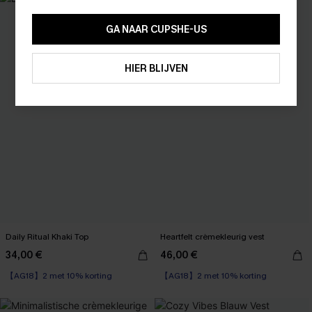
10% KORTING GEEN MIN. 
15% KORTING OP 2ST+
GA NAAR CUPSHE-US
ABONNEREN
HIER BLIJVEN
Daily Ritual Khaki Top
Heartfelt crèmekleurig vest
34,00 €
46,00 €
【AG18】2 met 10% korting
【AG18】2 met 10% korting