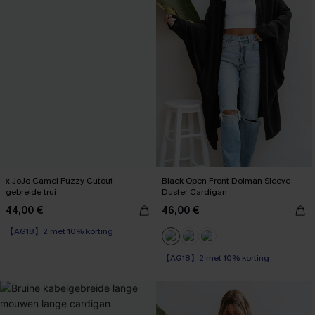
x JoJo Camel Fuzzy Cutout
Black Open Front Dolman Sleeve
gebreide trui
Duster Cardigan
44,00 €
46,00 €
【AG18】2 met 10% korting
High Waist
【AG18】2 met 10% korting
【AG18】2 met 10% korting