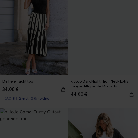
De hele nacht top
x JoJo Dark Night High Neck Extra
Lange Uitlopende Mouw Trui
34,00 €
【AG18】2 met 10% korting
44,00 €
High Waist
【AG18】2 met 10% korting