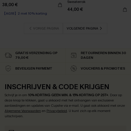
Sweaterrok
38,00 €
44,00 €
【AG18】2 met 10% korting
VORIGE PAGINA
VOLGENDE PAGINA
GRATIS VERZENDING OP
RETOURNEREN BINNEN 30
79,00 €
DAGEN
BEVEILIGEN PAYMEMT
VOUCHERS & PROMOTIES
INSCHRIJVEN & CODE KRIJGEN
Schrijf je in om
10% KORTING GEEN MIN. & 15% KORTING OP 2ST+
.
Door op
deze knop te klikken, gaat u akkoord met het ontvangen van exclusieve
aanbiedingen en updates van Cupshe via e-mail. U gaat ook akkoord met onze
Algemene Voorwaarden
en
Privacybeleid
. U kunt zich op elk moment
uitschrijven.