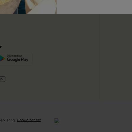
ABONN
ijkse Basis
PP
Cookie-beheer
erklaring
.