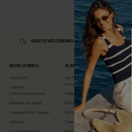
GRATIS VERZENDING OP 79,00 €
RET
BEDRIJFSINFO
KLANTENSERVICE
POPU
COLL
Over Ons
Verzending En
Levering
Tummy
Cupshe
Toeleveringsketen
Volg Je Bestelling
High 
Klanten-Reviews
Retourzendingen
Vakan
Veelgestelde Vragen
Retourneer Beginnen
Charm
Affiliate
Zwem Fit Oplossing
Kleur
Contacteer Ons
Klarna
Zacht