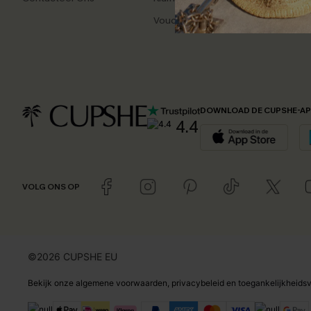
Vouchers & Promoties
Dagel
DOWNLOAD DE CUPSHE-A
4.4
VOLG ONS OP
©2026 CUPSHE EU
Bekijk onze
algemene voorwaarden
,
privacybeleid
en
toegankelijkheidsv