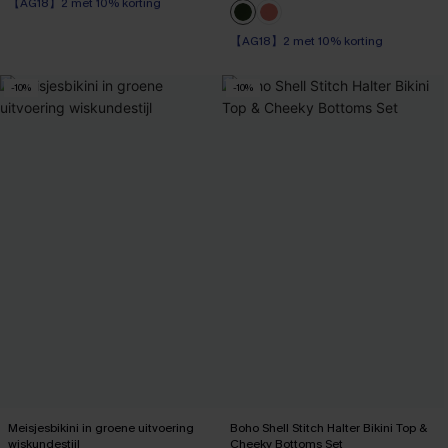
High Waist
【AG18】2 met 10% korting
【AG18】2 met 10% korting
Op voorraad
【AG18】2 met 10% korting
-10%
-10%
Meisjesbikini in groene uitvoering
Boho Shell Stitch Halter Bikini Top &
wiskundestijl
Cheeky Bottoms Set