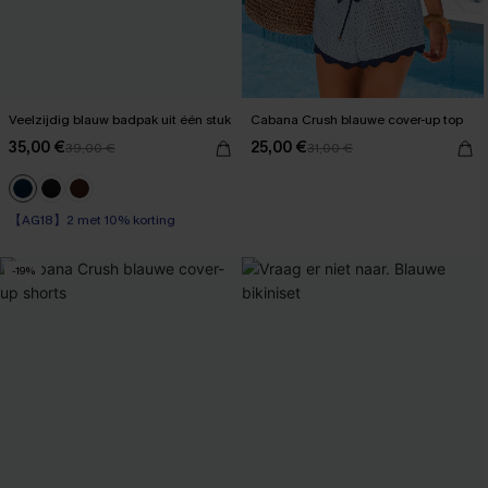
Veelzijdig blauw badpak uit één stuk
Cabana Crush blauwe cover-up top
35,00 €
25,00 €
39,00 €
31,00 €
【AG18】2 met 10% korting
Op voorraad
【AG18】2 met 10% korting
-19%