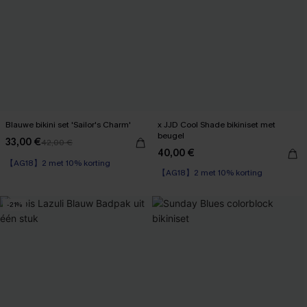
Blauwe bikini set 'Sailor's Charm'
x JJD Cool Shade bikiniset met
beugel
33,00 €
42,00 €
40,00 €
【AG18】2 met 10% korting
【AG18】2 met 10% korting
Underwire
【AG18】2 met 10% korting
-21%