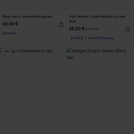
Bikini set in universiteitsgroen
Soul Search Groen Badpak uit één
stuk
42,00 €
38,00 €
43,00 €
Sportief
【AG18】2 met 10% korting
-13%