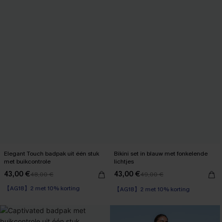
Elegant Touch badpak uit één stuk
Bikini set in blauw met fonkelende
met buikcontrole
lichtjes
43,00 €
43,00 €
48,00 €
49,00 €
【AG18】2 met 10% korting
Corrigerend badpak
【AG18】2 met 10% korting
【AG18】2 met 10% korting