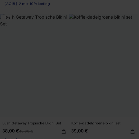
+1
【AG18】2 met 10% korting
-12%
Lush Getaway Tropische Bikini Set
Koffie-dadelgroene bikini set
38,00 €
39,00 €
43,00 €
【AG18】2 met 10% korting