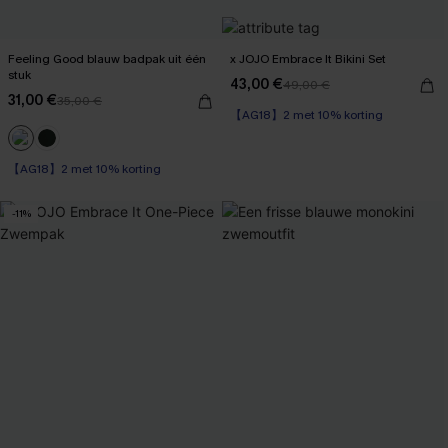
Feeling Good blauw badpak uit één
x JOJO Embrace It Bikini Set
stuk
43,00 €
49,00 €
31,00 €
35,00 €
【AG18】2 met 10% korting
【AG18】2 met 10% korting
-11%