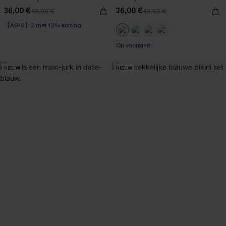
36,00 €
36,00 €
40,00 €
40,00 €
【AG18】2 met 10% korting
Op voorraad
【AG18】2 met 10% korting
Op voorraad
NIEUW
NIEUW