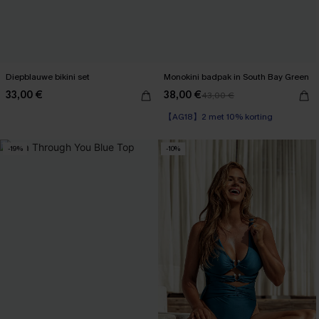
Diepblauwe bikini set
Monokini badpak in South Bay Green
33,00 €
38,00 €
43,00 €
【AG18】2 met 10% korting
-19%
-10%