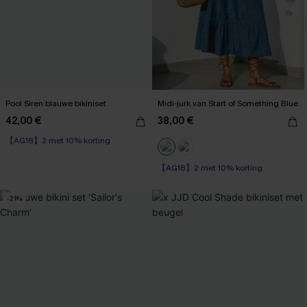
Pool Siren blauwe bikiniset
Midi-jurk van Start of Something Blue
42,00 €
38,00 €
【AG18】2 met 10% korting
High Waist
【AG18】2 met 10% korting
【AG18】2 met 10% korting
-21%