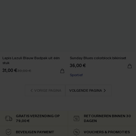
Lapis Lazuli Blauw Badpak uit één
Sunday Blues colorblock bikiniset
stuk
36,00 €
31,00 €
39,00 €
Sportief
VORIGE PAGINA
VOLGENDE PAGINA
GRATIS VERZENDING OP
RETOURNEREN BINNEN 30
79,00 €
DAGEN
BEVEILIGEN PAYMEMT
VOUCHERS & PROMOTIES