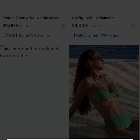
Perfect Timing Blauwe Bikini Set
Go Figure Blue Bikini Set
29,00 €
29,00 €
33,00 €
33,00 €
【AG18】2 met 10% korting
【AG18】2 met 10% korting
-11%