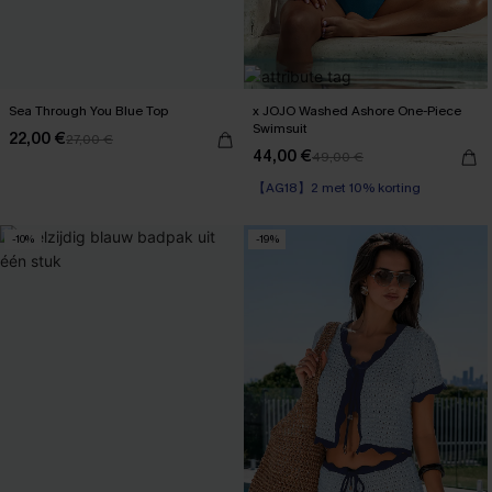
Sea Through You Blue Top
x JOJO Washed Ashore One-Piece
Swimsuit
22,00 €
27,00 €
44,00 €
49,00 €
【AG18】2 met 10% korting
Op voorraad
【AG18】2 met 10% korting
-10%
-19%