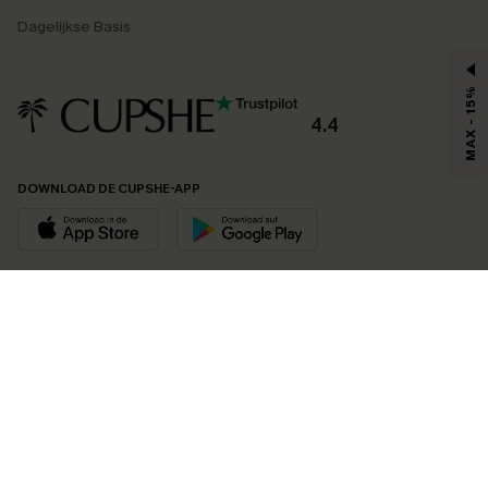
Dagelijkse Basis
MAX - 15%
4.4
DOWNLOAD DE CUPSHE-APP
VOLG ONS OP
©2026 CUPSHE EU