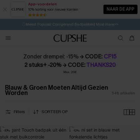
App-voordelen
NAAR DE APP
10% korting voor nieuwe klanten
LAATSTE KANS
⚡️
| Tot 50% korting>>
🩱
Meest Populair Corrigerend Badpakken| Must Have>>
💌Abonneer je & ontvang tot 15% korting>>
👙
Koop 3, krijg 15% korting | CODE: SW15
Zonder drempel: -15%
→ CODE:
CF15
2 stuks+ -20% → CODE:
THANKS20
Max. 20€
Blauw & Groen Moeten Altijd Gezien
Worden
546
artikelen
Filters
SORTEER OP
-10%
-12%