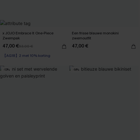
x JOJO Embrace It One-Piece
Een frisse blauwe monokini
Zwempak
zwemoutfit
47,00 €
47,00 €
53,00 €
【AG18】2 met 10% korting
-13%
-14%