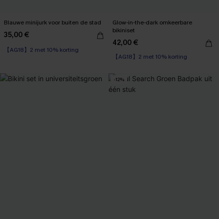
Blauwe minijurk voor buiten de stad
Glow-in-the-dark omkeerbare
bikiniset
35,00 €
42,00 €
【AG18】2 met 10% korting
【AG18】2 met 10% korting
Omkeerbaar
【AG18】2 met 10% korting
-12%