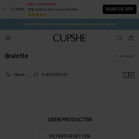
App-voordelen
NAAR DE APP
10% korting voor nieuwe klanten
LAATSTE KANS
⚡️
| Tot 50% korting>>
🩱
Meest Populair Corrigerend Badpakken| Must Have>>
1D:8H:37M:46S
👙
Koop 3, krijg 15% korting | CODE: SW15
💌Abonneer je & ontvang tot 15% korting>>
Bralette
0
artikelen
Filters
SORTEER OP
GEEN PRODUCTEN
FILTERS RESETTEN