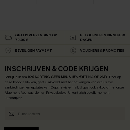
GRATIS VERZENDING OP
RETOURNEREN BINNEN 30
79,00 €
DAGEN
BEVEILIGEN PAYMEMT
VOUCHERS & PROMOTIES
INSCHRIJVEN & CODE KRIJGEN
Schrijf je in om
10% KORTING GEEN MIN. & 15% KORTING OP 2ST+
.
Door op
deze knop te klikken, gaat u akkoord met het ontvangen van exclusieve
aanbiedingen en updates van Cupshe via e-mail. U gaat ook akkoord met onze
Algemene Voorwaarden
en
Privacybeleid
. U kunt zich op elk moment
uitschrijven.