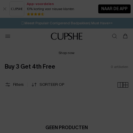
App-voordelen
NAAR DE APP
10% korting voor nieuwe klanten
LAATSTE KANS
⚡️
| Tot 50% korting>>
🩱
Meest Populair Corrigerend Badpakken| Must Have>>
💌Abonneer je & ontvang tot 15% korting>>
🍃
Koop 2, krijg 10% korting | CODE: AG18
Shop now
Buy 3 Get 4th Free
0
artikelen
Filters
SORTEER OP
GEEN PRODUCTEN