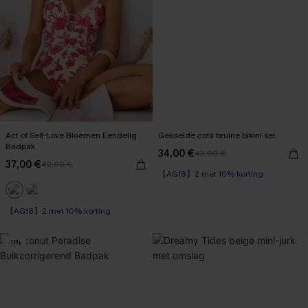
Act of Self-Love Bloemen Eendelig
Gekoelde cola bruine bikini set
Badpak
34,00 €
43,00 €
【AG18】2 met 10% korting
37,00 €
42,00 €
High Waist
【AG18】2 met 10% korting
【AG18】2 met 10% korting
Op voorraad
【AG18】2 met 10% korting
-11%