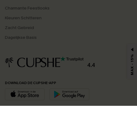
Charmante Feestlooks
Kleuren Schitteren
Zacht Gebreid
Dagelijkse Basis
MAX - 15%
4.4
DOWNLOAD DE CUPSHE-APP
VOLG ONS OP