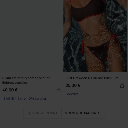
Bikini set met bloemenprint en
Just Between Us Bruine Bikini Set
liefdesvogeltjes
35,00 €
40,00 €
【AG18】2 met 10% korting
Sportief
High Waist
【AG18】2 met 10% korting
VORIGE PAGINA
VOLGENDE PAGINA