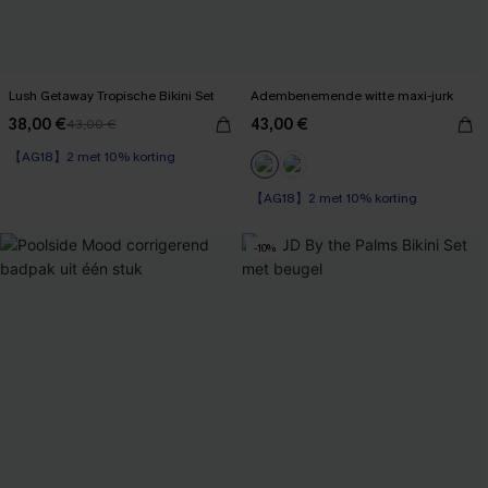
Lush Getaway Tropische Bikini Set
Adembenemende witte maxi-jurk
38,00 €
43,00 €
43,00 €
【AG18】2 met 10% korting
High Waist
【AG18】2 met 10% korting
【AG18】2 met 10% korting
-10%