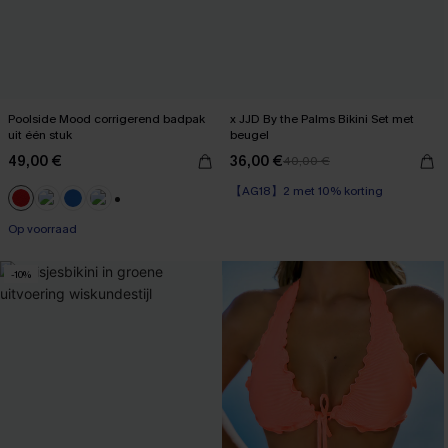
Poolside Mood corrigerend badpak
x JJD By the Palms Bikini Set met
uit één stuk
beugel
49,00 €
36,00 €
40,00 €
【AG18】2 met 10% korting
Op voorraad
【AG18】2 met 10% korting
+1
Op voorraad
-10%