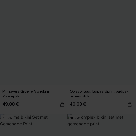
Primavera Groene Monokini
Op avontuur: Luipaardprint badpak
Zwempak
uit één stuk
49,00 €
40,00 €
NIEUW
NIEUW