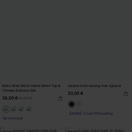
Boho Shell Stitch Halter Bikini Top &
Zwarte midi-sarong met zijband
Cheeky Bottoms Set
30,00 €
36,00 €
40,00 €
【AG18】2 met 10% korting
Op voorraad
NIEUW
NIEUW