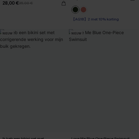
28,00 €
35,00 €
【AG18】2 met 10% korting
Op voorraad
【AG18】2 met 10% korting
NIEUW
NIEUW
Ik heb een bikini set met
Love Me Blue One-Piece Swimsuit