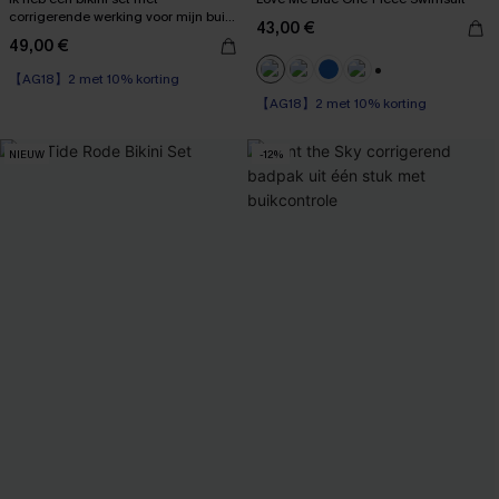
corrigerende werking voor mijn buik
43,00 €
gekregen.
49,00 €
【AG18】2 met 10% korting
High Waist
+1
【AG18】2 met 10% korting
【AG18】2 met 10% korting
NIEUW
-12%