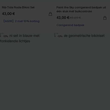
Rib Tide Rode Bikini Set
Paint the Sky corrigerend badpak uit
één stuk met buikcontrole
43,00 €
【AG18】2 met 10% korting
43,00 €
49,00 €
Naadloos
Corrigerend badpak
【AG18】2 met 10% korting
-12%
-12%