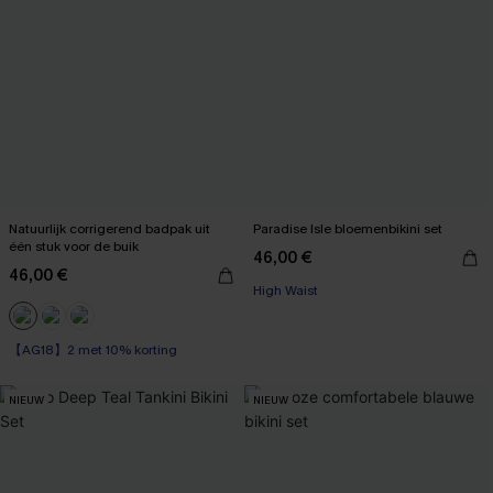
Natuurlijk corrigerend badpak uit
Paradise Isle bloemenbikini set
één stuk voor de buik
46,00 €
46,00 €
High Waist
【AG18】2 met 10% korting
Corrigerend badpak
【AG18】2 met 10% korting
NIEUW
NIEUW