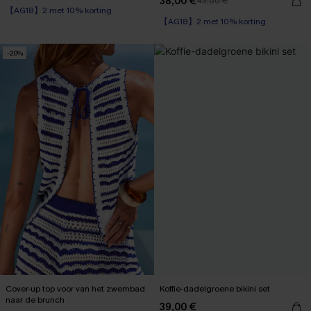
38,00 €
43,00 €
【AG18】2 met 10% korting
【AG18】2 met 10% korting
Corrigerend badpak
【AG18】2 met 10% korting
-20%
Cover-up top voor van het zwembad
Koffie-dadelgroene bikini set
naar de brunch
39,00 €