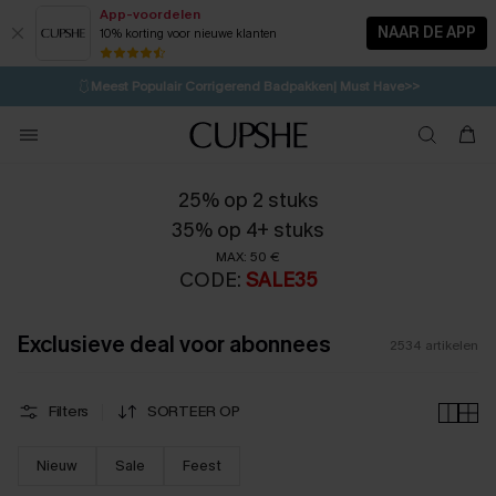
App-voordelen
NAAR DE APP
10% korting voor nieuwe klanten
LAATSTE KANS
⚡️
| Tot 50% korting>>
🩱
Meest Populair Corrigerend Badpakken| Must Have>>
💌Abonneer je & ontvang tot 15% korting>>
👙
Koop 3, krijg 15% korting | CODE: SW15
25% op 2 stuks
35% op 4+ stuks
MAX: 50 €
CODE:
SALE35
Exclusieve deal voor abonnees
2534
artikelen
Filters
SORTEER OP
Nieuw
Sale
Feest