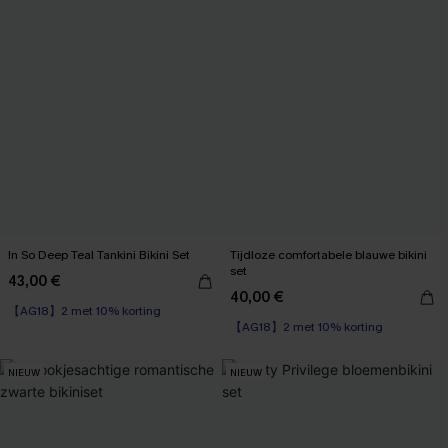
In So Deep Teal Tankini Bikini Set
Tijdloze comfortabele blauwe bikini
set
43,00 €
【AG18】2 met 10% korting
40,00 €
High Waist
【AG18】2 met 10% korting
【AG18】2 met 10% korting
NIEUW
NIEUW