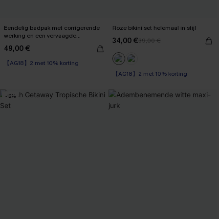
Eendelig badpak met corrigerende
Roze bikini set helemaal in stijl
werking en een vervaagde
34,00 €
39,00 €
zonsondergang
49,00 €
【AG18】2 met 10% korting
Corrigerend badpak
【AG18】2 met 10% korting
【AG18】2 met 10% korting
-12%