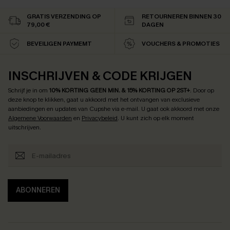
GRATIS VERZENDING OP
RETOURNEREN BINNEN 30
79,00 €
DAGEN
BEVEILIGEN PAYMEMT
VOUCHERS & PROMOTIES
INSCHRIJVEN & CODE KRIJGEN
Schrijf je in om
10% KORTING GEEN MIN. & 15% KORTING OP 2ST+
.
Door op
deze knop te klikken, gaat u akkoord met het ontvangen van exclusieve
aanbiedingen en updates van Cupshe via e-mail. U gaat ook akkoord met onze
Algemene Voorwaarden
en
Privacybeleid
. U kunt zich op elk moment
uitschrijven.
ABONNEREN