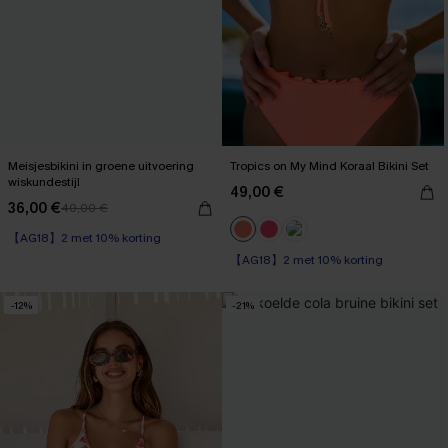
Meisjesbikini in groene uitvoering
Tropics on My Mind Koraal Bikini Set
wiskundestijl
49,00 €
36,00 €
40,00 €
【AG18】2 met 10% korting
【AG18】2 met 10% korting
Op voorraad
High Waist
【AG18】2 met 10% korting
【AG18】2 met 10% korting
-12%
-21%