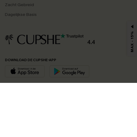
Zacht Gebreid
Dagelijkse Basis
MAX - 15%
4.4
DOWNLOAD DE CUPSHE-APP
VOLG ONS OP
©2026 CUPSHE EU