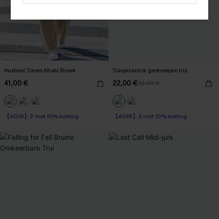
Hushed Tones Khaki Broek
Tuinpicknick gestreepte trui
41,00 €
22,00 €
32,00 €
【AG18】2 met 10% korting
【AG18】2 met 10% korting