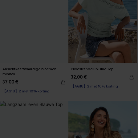
Ansichtkaartwaardige bloemen
Privéstrandclub Blue Top
minirok
32,00 €
37,00 €
【AG18】2 met 10% korting
【AG18】2 met 10% korting
Wikkel
【AG18】2 met 10% korting