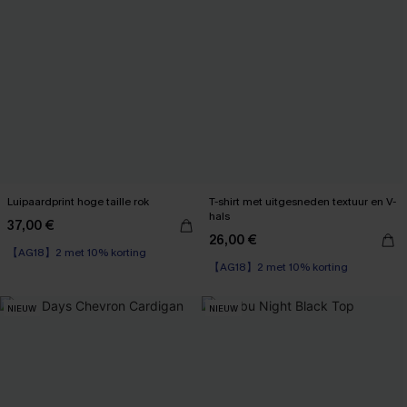
Luipaardprint hoge taille rok
T-shirt met uitgesneden textuur en V-
hals
37,00 €
【AG18】2 met 10% korting
26,00 €
High Waist
【AG18】2 met 10% korting
【AG18】2 met 10% korting
NIEUW
NIEUW