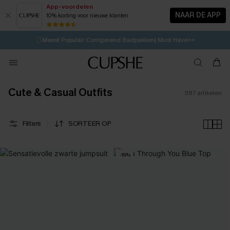
App-voordelen
NAAR DE APP
10% korting voor nieuwe klanten
LAATSTE KANS
⚡️
| Tot 50% korting>>
🩱
Meest Populair Corrigerend Badpakken| Must Have>>
💌Abonneer je & ontvang tot 15% korting>>
👙
Koop 3, krijg 15% korting | CODE: SW15
Cute & Casual Outfits
587
artikelen
Filters
SORTEER OP
-19%