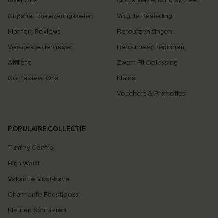
Over Ons
Gratis Verzending op 79€+
Cupshe Toeleveringsketen
Volg Je Bestelling
Klanten-Reviews
Retourzendingen
Veelgestelde Vragen
Retourneer Beginnen
Affiliate
Zwem Fit Oplossing
Contacteer Ons
Klarna
Vouchers & Promoties
POPULAIRE COLLECTIE
Tummy Control
High Waist
Vakantie Must-have
Charmante Feestlooks
Kleuren Schitteren