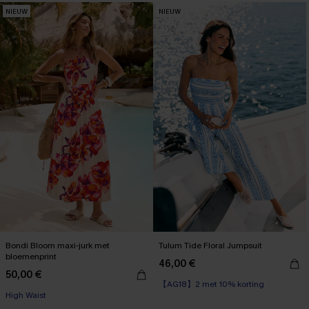
NIEUW
NIEUW
Bondi Bloom maxi-jurk met
Tulum Tide Floral Jumpsuit
bloemenprint
46,00 €
【AG18】2 met 10% korting
50,00 €
High Waist
【AG18】2 met 10% korting
【AG18】2 met 10% korting