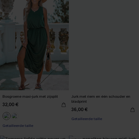
Bosgroene maxi-jurk met zijsplit
Jurk met riem en één schouder en
bladprint
32,00 €
36,00 €
Getailleerde taille
Getailleerde taille