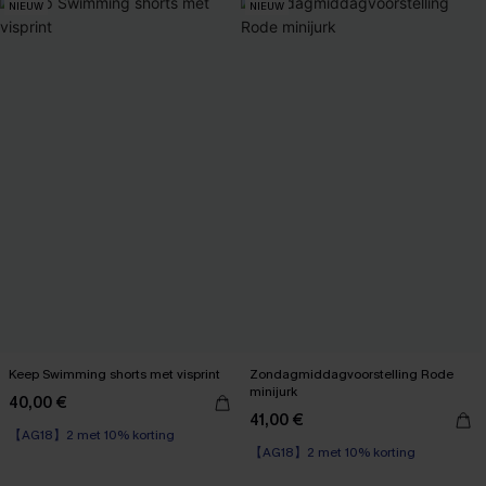
NIEUW
NIEUW
Keep Swimming shorts met visprint
Zondagmiddagvoorstelling Rode
minijurk
40,00 €
41,00 €
【AG18】2 met 10% korting
【AG18】2 met 10% korting