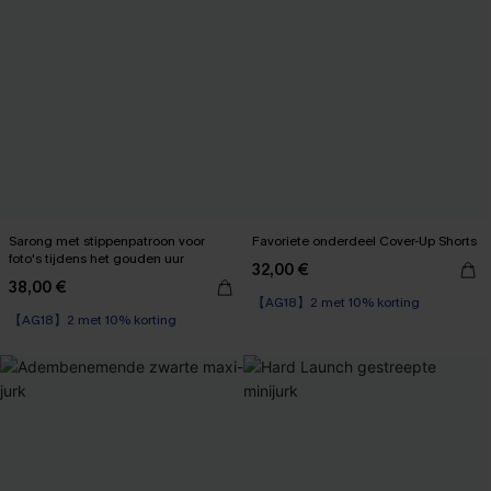
Sarong met stippenpatroon voor
Favoriete onderdeel Cover-Up Shorts
foto's tijdens het gouden uur
32,00 €
38,00 €
【AG18】2 met 10% korting
【AG18】2 met 10% korting