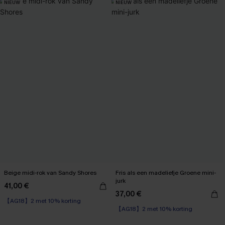
NIEUW
NIEUW
Beige midi-rok van Sandy Shores
Fris als een madeliefje Groene mini-
jurk
41,00 €
37,00 €
【AG18】2 met 10% korting
【AG18】2 met 10% korting