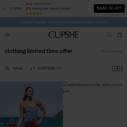
App-voordelen
NAAR DE APP
10% korting voor nieuwe klanten
LAATSTE KANS
🩱
Meest Populair Corrigerend Badpakken| Must Have>>
⚡️
| Tot 50% korting>>
💌Abonneer je & ontvang tot 15% korting>>
👙
Koop 3, krijg 15% korting | CODE: SW15
clothing limited time offer
1233
artikelen
Filters
SORTEER OP