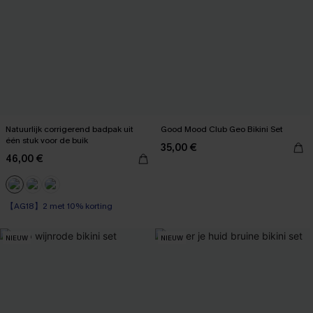
Natuurlijk corrigerend badpak uit
Good Mood Club Geo Bikini Set
één stuk voor de buik
35,00 €
46,00 €
【AG18】2 met 10% korting
Corrigerend badpak
【AG18】2 met 10% korting
NIEUW
NIEUW