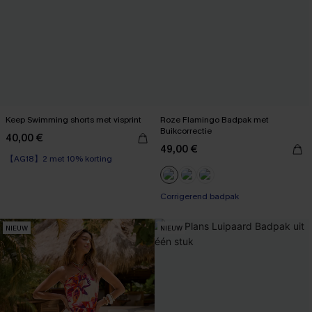
Keep Swimming shorts met visprint
Roze Flamingo Badpak met
Buikcorrectie
40,00 €
49,00 €
【AG18】2 met 10% korting
Corrigerend badpak
NIEUW
NIEUW