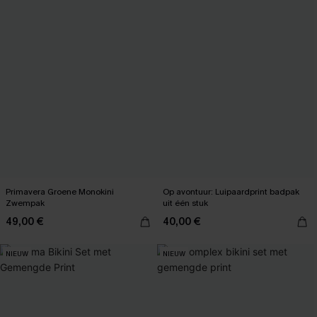
Primavera Groene Monokini
Op avontuur: Luipaardprint badpak
Zwempak
uit één stuk
49,00 €
40,00 €
NIEUW
NIEUW