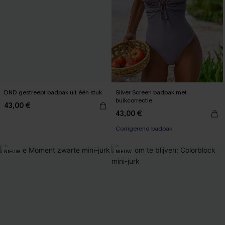
DND gestreept badpak uit één stuk
Silver Screen badpak met
buikcorrectie
43,00 €
43,00 €
Corrigerend badpak
NIEUW
NIEUW