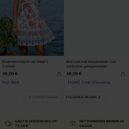
Bloemenminijurk van Heart's
Midi-jurk met kleurblokken voor
Content
zeldzame gelegenheden
46,00 €
48,00 €
【AG18】2 met 10% korting
High Waist
Corrigerende jurk
【AG18】2 met 10% korting
VORIGE PAGINA
VOLGENDE PAGINA
GRATIS VERZENDING OP
RETOURNEREN BINNEN 30
79,00 €
DAGEN