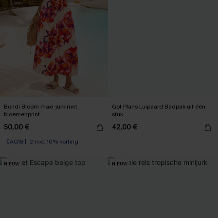
Bondi Bloom maxi-jurk met
Got Plans Luipaard Badpak uit één
bloemenprint
stuk
50,00 €
42,00 €
【AG18】2 met 10% korting
High Waist
【AG18】2 met 10% korting
NIEUW
NIEUW