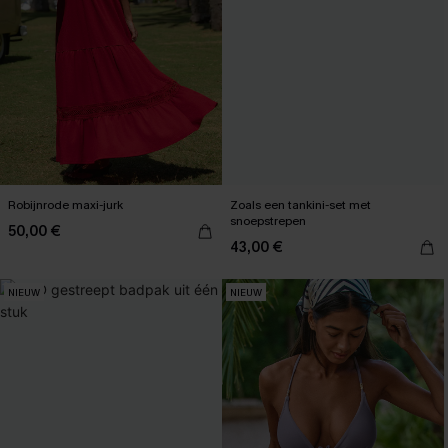
Robijnrode maxi-jurk
Zoals een tankini-set met
snoepstrepen
50,00 €
43,00 €
NIEUW
NIEUW