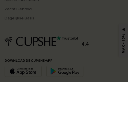
Zacht Gebreid
Dagelijkse Basis
MAX - 15%
4.4
DOWNLOAD DE CUPSHE-APP
VOLG ONS OP