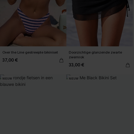
Over the Line gestreepte bikiniset
Doorzichtige glanzende zwarte
zwemrok
37,00 €
33,00 €
NIEUW
NIEUW