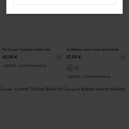
Fiji Dream Tropische Midi Jurk
So Mellow roze cover-up minijurk
43,00 €
37,00 €
【AG18】2 met 10% korting
【AG18】2 met 10% korting
NIEUW
NIEUW