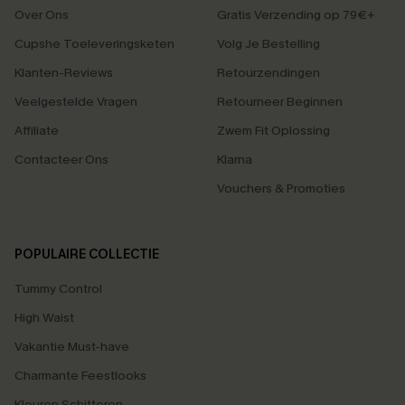
Over Ons
Gratis Verzending op 79€+
Cupshe Toeleveringsketen
Volg Je Bestelling
Klanten-Reviews
Retourzendingen
Veelgestelde Vragen
Retourneer Beginnen
Affiliate
Zwem Fit Oplossing
Contacteer Ons
Klarna
Vouchers & Promoties
POPULAIRE COLLECTIE
Tummy Control
High Waist
Vakantie Must-have
Charmante Feestlooks
Kleuren Schitteren