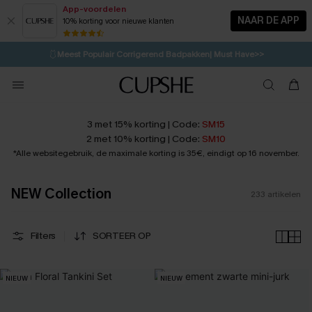
App-voordelen
NAAR DE APP
10% korting voor nieuwe klanten
LAATSTE KANS
⚡️
| Tot 50% korting>>
🩱
Meest Populair Corrigerend Badpakken| Must Have>>
💌Abonneer je & ontvang tot 15% korting>>
👙
Koop 3, krijg 15% korting | CODE: SW15
3 met 15% korting | Code:
SM15
2 met 10% korting | Code:
SM10
*Alle websitegebruik, de maximale korting is 35€, eindigt op 16 november.
NEW Collection
233
artikelen
Filters
SORTEER OP
NIEUW
NIEUW