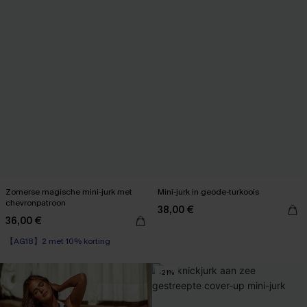
Zomerse magische mini-jurk met
Mini-jurk in geode-turkoois
chevronpatroon
38,00 €
36,00 €
【AG18】2 met 10% korting
Wikkel
【AG18】2 met 10% korting
-21%