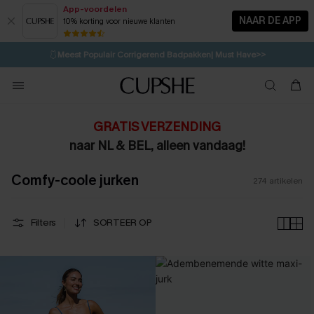
App-voordelen
NAAR DE APP
10% korting voor nieuwe klanten
LAATSTE KANS
⚡️
| Tot 50% korting>>
🩱
Meest Populair Corrigerend Badpakken| Must Have>>
💌Abonneer je & ontvang tot 15% korting>>
👙
Koop 3, krijg 15% korting | CODE: SW15
GRATIS VERZENDING
naar NL & BEL, alleen vandaag!
Comfy-coole jurken
274
artikelen
Filters
SORTEER OP