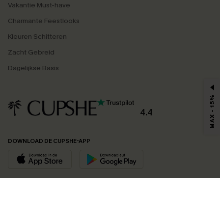
Vakantie Must-have
Charmante Feestlooks
Kleuren Schitteren
Zacht Gebreid
Dagelijkse Basis
MAX - 15%
4.4
DOWNLOAD DE CUPSHE-APP
VOLG ONS OP