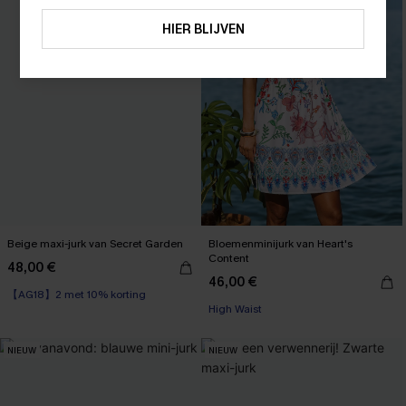
ABONNEREN
HIER BLIJVEN
Beige maxi-jurk van Secret Garden
Bloemenminijurk van Heart's
Content
48,00 €
46,00 €
【AG18】2 met 10% korting
High Waist
NIEUW
NIEUW