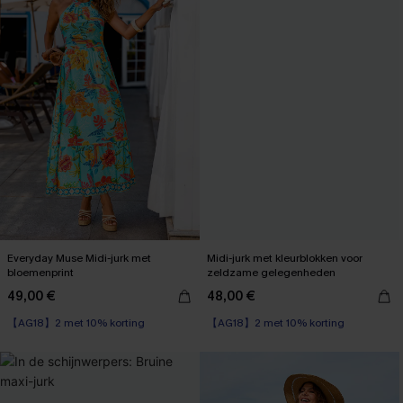
Everyday Muse Midi-jurk met
Midi-jurk met kleurblokken voor
bloemenprint
zeldzame gelegenheden
49,00 €
48,00 €
【AG18】2 met 10% korting
【AG18】2 met 10% korting
Corrigerende jurk
【AG18】2 met 10% korting