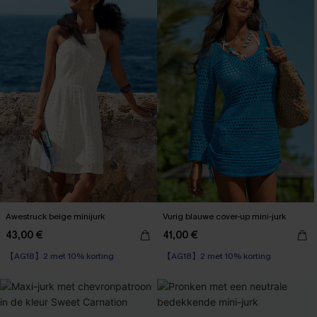
Awestruck beige minijurk
Vurig blauwe cover-up mini-jurk
43,00 €
41,00 €
【AG18】2 met 10% korting
High Waist
【AG18】2 met 10% korting
【AG18】2 met 10% korting