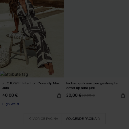
x JOJO With Intention Cover-Up Maxi
Picknickjurk aan zee gestreepte
Jurk
cover-up mini-jurk
40,00 €
30,00 €
38,00 €
High Waist
VORIGE PAGINA
VOLGENDE PAGINA