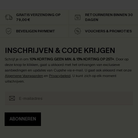
GRATIS VERZENDING OP
RETOURNEREN BINNEN 30
79,00 €
DAGEN
BEVEILIGEN PAYMEMT
VOUCHERS & PROMOTIES
INSCHRIJVEN & CODE KRIJGEN
Schrijf je in om
10% KORTING GEEN MIN. & 15% KORTING OP 2ST+
.
Door op
deze knop te klikken, gaat u akkoord met het ontvangen van exclusieve
aanbiedingen en updates van Cupshe via e-mail. U gaat ook akkoord met onze
Algemene Voorwaarden
en
Privacybeleid
. U kunt zich op elk moment
uitschrijven.
ABONNEREN