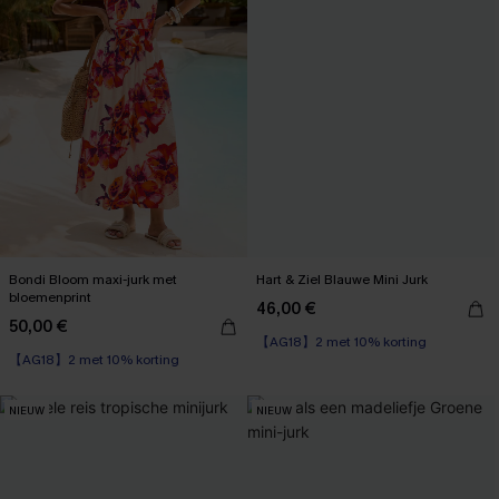
Bondi Bloom maxi-jurk met
Hart & Ziel Blauwe Mini Jurk
bloemenprint
46,00 €
50,00 €
【AG18】2 met 10% korting
【AG18】2 met 10% korting
High Waist
【AG18】2 met 10% korting
NIEUW
NIEUW