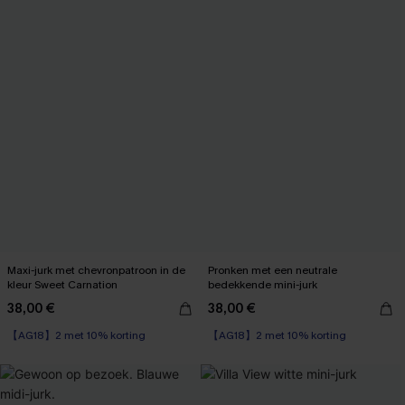
Maxi-jurk met chevronpatroon in de
Pronken met een neutrale
kleur Sweet Carnation
bedekkende mini-jurk
38,00 €
38,00 €
【AG18】2 met 10% korting
High Waist
【AG18】2 met 10% korting
【AG18】2 met 10% korting