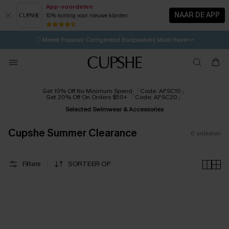
App-voordelen
NAAR DE APP
10% korting voor nieuwe klanten
LAATSTE KANS
⚡️
| Tot 50% korting>>
🩱
Meest Populair Corrigerend Badpakken| Must Have>>
12H:47M:21S
👙
Koop 3, krijg 15% korting | CODE: SW15
💌Abonneer je & ontvang tot 15% korting>>
Get 10% Off No Minimum Spend 「Code: AFSC10」
Get 20% Off On Orders $50+ 「Code: AFSC20」
Selected Swimwear & Accessories
Cupshe Summer Clearance
0
artikelen
Filters
SORTEER OP