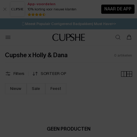
App-voordelen
NAAR DE APP
10% korting voor nieuwe klanten
LAATSTE KANS
⚡️
| Tot 50% korting>>
🩱
Meest Populair Corrigerend Badpakken| Must Have>>
💌Abonneer je & ontvang tot 15% korting>>
👙
Koop 3, krijg 15% korting | CODE: SW15
Cupshe x Holly & Dana
0
artikelen
Filters
SORTEER OP
Nieuw
Sale
Feest
GEEN PRODUCTEN