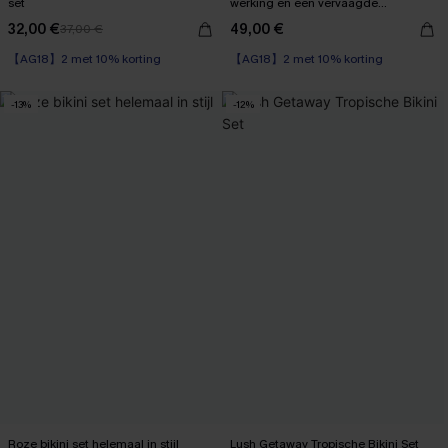
set
werking en een vervaagde
zonsondergang
32,00 €
49,00 €
37,00 €
【AG18】2 met 10% korting
【AG18】2 met 10% korting
Corrigerend badpak
【AG18】2 met 10% korting
-13%
-12%
Roze bikini set helemaal in stijl
Lush Getaway Tropische Bikini Set