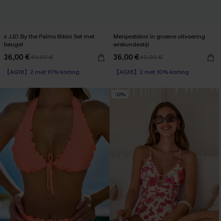
x JJD By the Palms Bikini Set met
Meisjesbikini in groene uitvoering
beugel
wiskundestijl
36,00 €
36,00 €
40,00 €
40,00 €
【AG18】2 met 10% korting
【AG18】2 met 10% korting
Op voorraad
Op voorraad
【AG18】2 met 10% korting
【AG18】2 met 10% korting
-12%