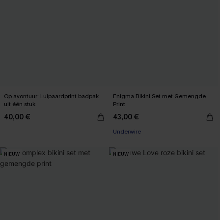
Op avontuur: Luipaardprint badpak
Enigma Bikini Set met Gemengde
uit één stuk
Print
40,00 €
43,00 €
Underwire
NIEUW
NIEUW