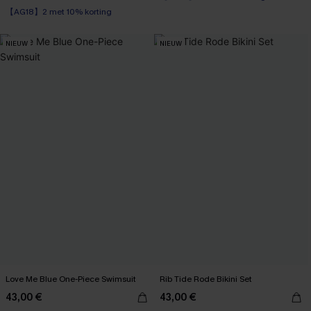
Op voorraad
【AG18】2 met 10% korting
【AG18】2 met 10% korting
NIEUW
NIEUW
Love Me Blue One-Piece Swimsuit
Rib Tide Rode Bikini Set
43,00 €
43,00 €
【AG18】2 met 10% korting