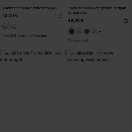
Adembenemende witte maxi-jurk
Poolside Mood corrigerend badpak
uit één stuk
43,00 €
49,00 €
【AG18】2 met 10% korting
+1
Op voorraad
-10%
-10%