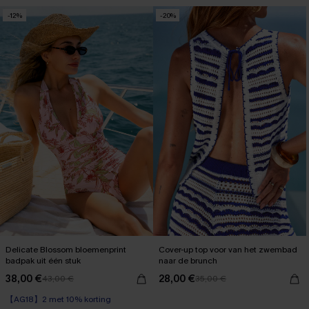
-12%
-20%
Delicate Blossom bloemenprint
Cover-up top voor van het zwembad
badpak uit één stuk
naar de brunch
38,00 €
28,00 €
43,00 €
35,00 €
【AG18】2 met 10% korting
Corrigerend badpak