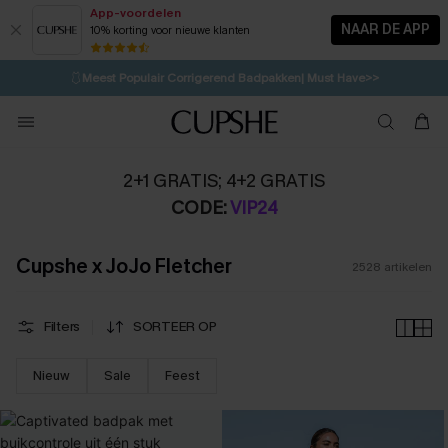
App-voordelen
NAAR DE APP
10% korting voor nieuwe klanten
LAATSTE KANS
⚡️
| Tot 50% korting>>
🩱
Meest Populair Corrigerend Badpakken| Must Have>>
💌Abonneer je & ontvang tot 15% korting>>
👙
Koop 3, krijg 15% korting | CODE: SW15
2+1 GRATIS; 4+2 GRATIS
CODE:
VIP24
Cupshe x JoJo Fletcher
2528
artikelen
Filters
SORTEER OP
Nieuw
Sale
Feest