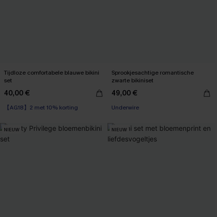
Tijdloze comfortabele blauwe bikini
Sprookjesachtige romantische
set
zwarte bikiniset
40,00 €
49,00 €
【AG18】2 met 10% korting
Underwire
NIEUW
NIEUW