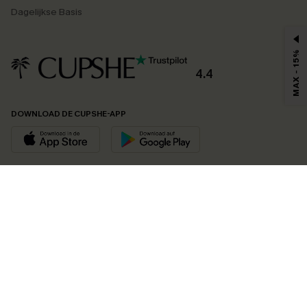
Dagelijkse Basis
MAX - 15%
4.4
DOWNLOAD DE CUPSHE-APP
VOLG ONS OP
©2026 CUPSHE EU
Bekijk onze
algemene voorwaarden
,
privacybeleid
en