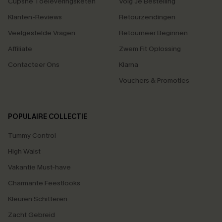
Cupshe Toeleveringsketen
Volg Je Bestelling
Klanten-Reviews
Retourzendingen
Veelgestelde Vragen
Retourneer Beginnen
Affiliate
Zwem Fit Oplossing
Contacteer Ons
Klarna
Vouchers & Promoties
POPULAIRE COLLECTIE
Tummy Control
High Waist
Vakantie Must-have
Charmante Feestlooks
Kleuren Schitteren
Zacht Gebreid