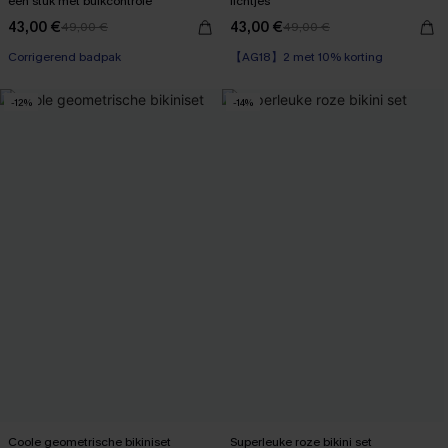
één stuk met buikcontrole
lichtjes
43,00 €
43,00 €
49,00 €
49,00 €
Corrigerend badpak
【AG18】2 met 10% korting
-12%
-14%
Coole geometrische bikiniset
Superleuke roze bikini set