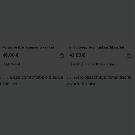
Paradise Isle bloemenbikini set
In So Deep Teal Tankini Bikini Set
46,00 €
43,00 €
【AG18】2 met 10% korting
High Waist
High Waist
【AG18】2 met 10% korting
NIEUW
NIEUW