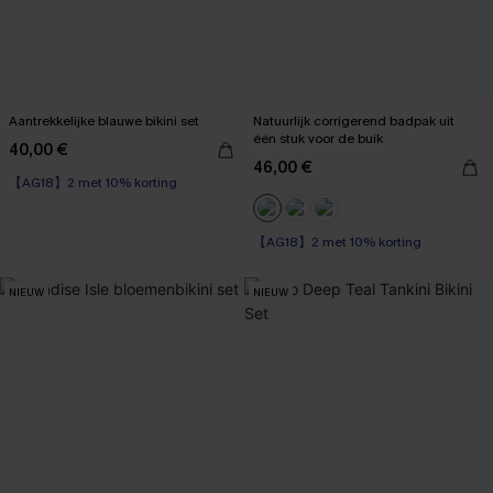
Aantrekkelijke blauwe bikini set
Natuurlijk corrigerend badpak uit
één stuk voor de buik
40,00 €
46,00 €
【AG18】2 met 10% korting
【AG18】2 met 10% korting
Corrigerend badpak
【AG18】2 met 10% korting
NIEUW
NIEUW