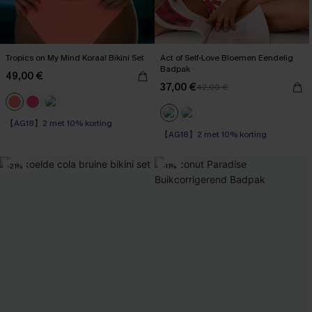
Tropics on My Mind Koraal Bikini Set
Act of Self-Love Bloemen Eendelig
Badpak
49,00 €
37,00 €
42,00 €
【AG18】2 met 10% korting
【AG18】2 met 10% korting
High Waist
Op voorraad
【AG18】2 met 10% korting
【AG18】2 met 10% korting
-21%
-11%