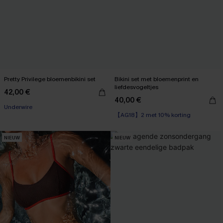
Pretty Privilege bloemenbikini set
Bikini set met bloemenprint en
liefdesvogeltjes
42,00 €
40,00 €
【AG18】2 met 10% korting
Underwire
High Waist
【AG18】2 met 10% korting
NIEUW
NIEUW