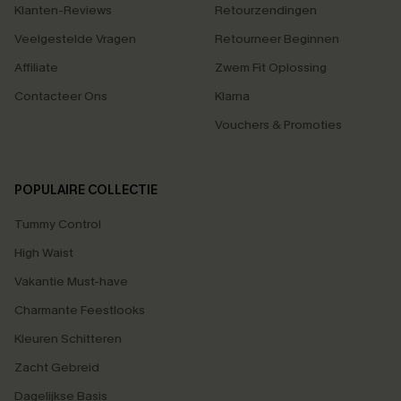
Klanten-Reviews
Retourzendingen
Veelgestelde Vragen
Retourneer Beginnen
Affiliate
Zwem Fit Oplossing
Contacteer Ons
Klarna
Vouchers & Promoties
POPULAIRE COLLECTIE
Tummy Control
High Waist
Vakantie Must-have
Charmante Feestlooks
Kleuren Schitteren
Zacht Gebreid
Dagelijkse Basis