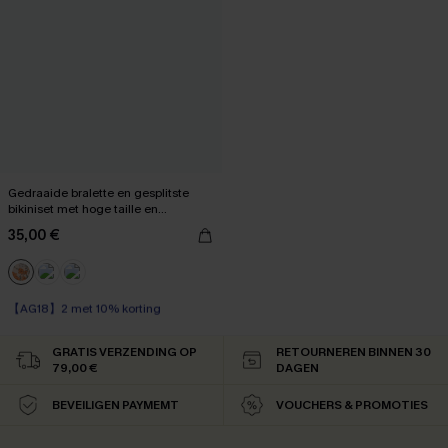
Gedraaide bralette en gesplitste
bikiniset met hoge taille en
bloemenprint
35,00 €
【AG18】2 met 10% korting
Op voorraad
【AG18】2 met 10% korting
GRATIS VERZENDING OP
RETOURNEREN BINNEN 30
79,00 €
DAGEN
BEVEILIGEN PAYMEMT
VOUCHERS & PROMOTIES