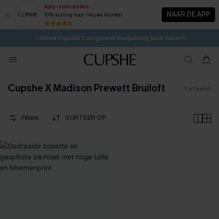
App-voordelen
NAAR DE APP
10% korting voor nieuwe klanten
LAATSTE KANS
⚡️
| Tot 50% korting>>
🩱
Meest Populair Corrigerend Badpakken| Must Have>>
1D:7H:34M:3S
👙
Koop 3, krijg 15% korting | CODE: SW15
💌Abonneer je & ontvang tot 15% korting>>
Cupshe X Madison Prewett Bruiloft
1
artikelen
Filters
SORTEER OP