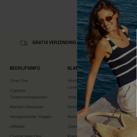
GRATIS VERZENDING OP 79,00 €
RET
BEDRIJFSINFO
KLANTENSERVICE
POPU
COLL
Over Ons
Verzending En
Levering
Tummy
Cupshe
Toeleveringsketen
Volg Je Bestelling
High 
Klanten-Reviews
Retourzendingen
Vakan
Veelgestelde Vragen
Retourneer Beginnen
Charm
Affiliate
Zwem Fit Oplossing
Kleur
Contacteer Ons
Klarna
Zacht