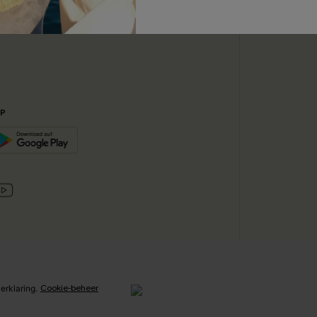
ABONN
ijkse Basis
PP
Cookie-beheer
erklaring
.