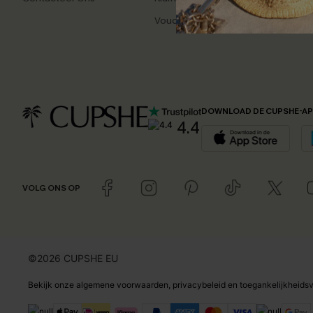
Vouchers & Promoties
Dagel
DOWNLOAD DE CUPSHE-A
4.4
VOLG ONS OP
©2026 CUPSHE EU
Bekijk onze
algemene voorwaarden
,
privacybeleid
en
toegankelijkheidsv