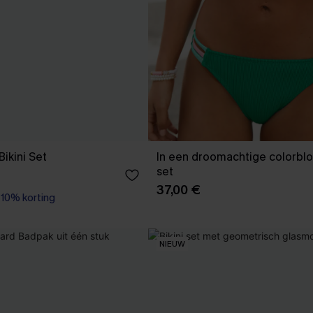
Bikini Set
In een droomachtige colorbloc
set
37,00 €
0% korting
NIEUW