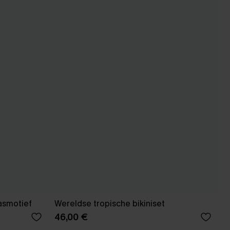
lasmotief
Wereldse tropische bikiniset
46,00 €