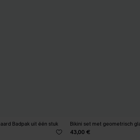
paard Badpak uit één stuk
Bikini set met geometrisch g
43,00 €