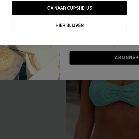
GA NAAR CUPSHE-US
ummer Blauw Badpak uit
Lentegroene bikiniset
37,00 €
Door je contactgegevens in te vullen e
je akkoord met onze
Algemene Voorw
HIER BLIJVEN
stemt er tevens mee in om herhaalde
【AG18】2 met 10% korting
en gepersonaliseerde marketingbericht
winkelwagen) en e-mails van Cupshe 
0% korting
niet vereist voor een aankoop. We kunn
informatie gebruiken om producten e
die aansluiten bij jouw profiel. Je ku
NIEUW
ABONNER