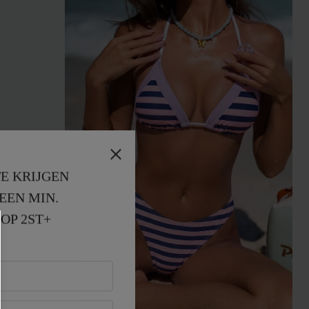
E KRIJGEN
EEN MIN. 
OP 2ST+