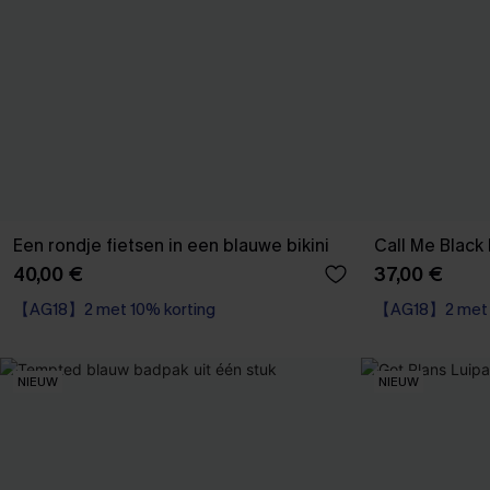
Een rondje fietsen in een blauwe bikini
Call Me Black 
40,00 €
37,00 €
【AG18】2 met 10% korting
【AG18】2 met 1
NIEUW
NIEUW