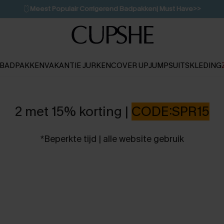
🩱
Meest Populair Corrigerend Badpakken| Must Have>>
💌Abonneer je & ontvang tot 15% korting>>
👙
Koop 3, krijg 15% korting | CODE: SW15
BADPAKKEN
VAKANTIE JURKEN
COVER UP
JUMPSUITS
KLEDING
2 met 15% korting |
CODE:SPR15
*Beperkte tijd | alle website gebruik