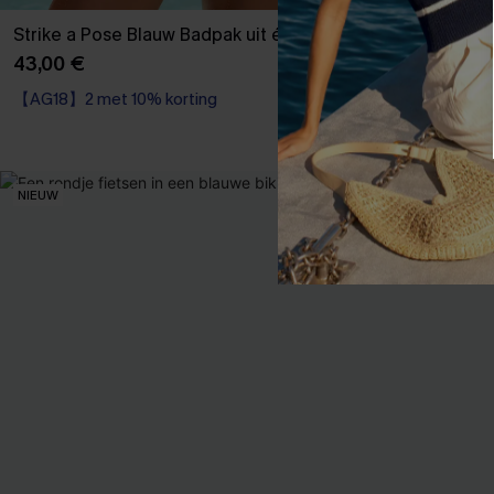
Strike a Pose Blauw Badpak uit één stuk
Everlasting S
één stuk
43,00 €
43,00 €
【AG18】2 met 10% korting
【AG18】2 met 1
Sportief
【AG18】2 met 10% korting
NIEUW
NIEUW