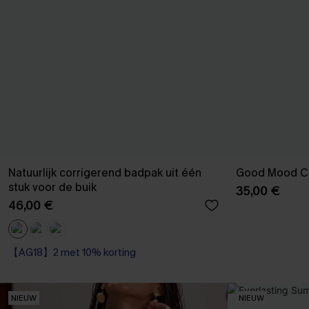
Natuurlijk corrigerend badpak uit één
Good Mood Cl
stuk voor de buik
35,00 €
46,00 €
【AG18】2 met 10% korting
Corrigerend badpak
【AG18】2 met 10% korting
NIEUW
NIEUW