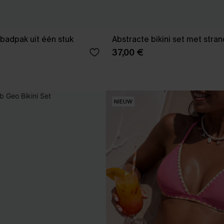
badpak uit één stuk
Abstracte bikini set met stra
37,00 €
NIEUW