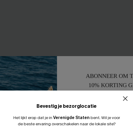
ABONNEER OM T
10% KORTING G
15% KORTING 
Bevestig je bezorglocatie
Het lijkt erop dat je in
Verenigde Staten
bent.
Wil je voor
de beste ervaring overschakelen naar de lokale site?