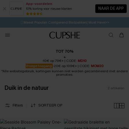
App-voordelen
NAAR DE APP
10% korting voor nieuwe klanten
LAATSTE KANS
⚡️
| Tot 50% korting>>
🩱
Meest Populair Corrigerend Badpakken| Must Have>>
💌Abonneer je & ontvang tot 15% korting>>
👙
Koop 3, krijg 15% korting | CODE: SW15
TOT 70%
+
-10€ op 79€+ | CODE:
MD10
Vroege toegang
-20€ op 109€+ | CODE:
MOM20
*Alle websitegebruik, kortingen kunnen niet worden gecombineerd met andere
promoties.
Duik in de natuur
2
artikelen
Filters
SORTEER OP