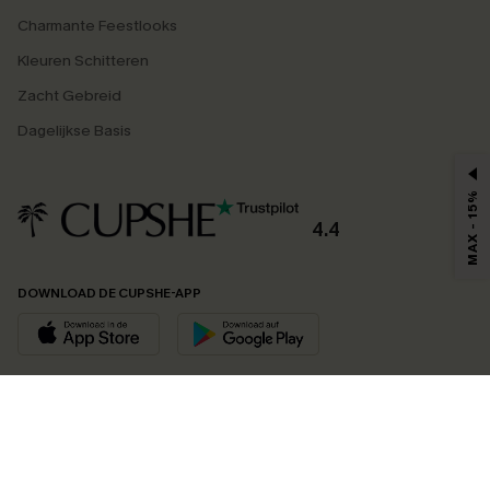
Charmante Feestlooks
Kleuren Schitteren
Zacht Gebreid
Dagelijkse Basis
MAX - 15%
4.4
DOWNLOAD DE CUPSHE-APP
VOLG ONS OP