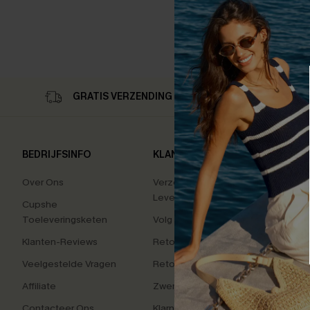
GRATIS VERZENDING OP 79,00 €
RET
BEDRIJFSINFO
KLANTENSERVICE
POPU
COLL
Over Ons
Verzending En
Levering
Tummy
Cupshe
Toeleveringsketen
Volg Je Bestelling
High 
Klanten-Reviews
Retourzendingen
Vakan
Veelgestelde Vragen
Retourneer Beginnen
Charm
Affiliate
Zwem Fit Oplossing
Kleur
Contacteer Ons
Klarna
Zacht