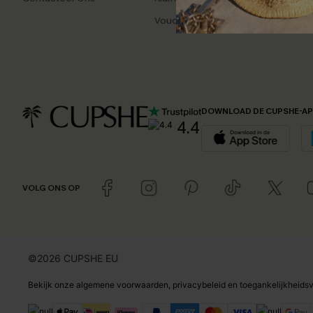
Vouchers & Promoties
Dagel
DOWNLOAD DE CUPSHE-A
4.4
VOLG ONS OP
©2026 CUPSHE EU
Bekijk onze
algemene voorwaarden
,
privacybeleid
en
toegankelijkheidsv