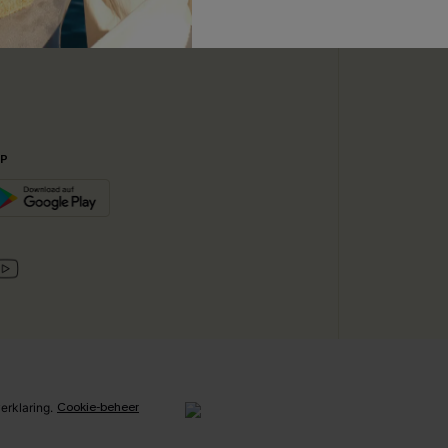
ABONN
ijkse Basis
PP
Cookie-beheer
erklaring
.