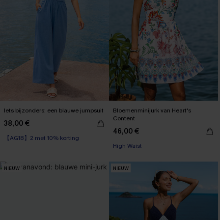
Iets bijzonders: een blauwe jumpsuit
Bloemenminijurk van Heart's
Content
38,00 €
46,00 €
【AG18】2 met 10% korting
High Waist
NIEUW
NIEUW