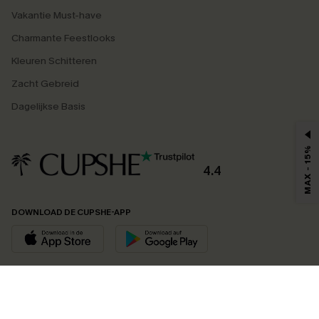
Vakantie Must-have
Charmante Feestlooks
Kleuren Schitteren
Zacht Gebreid
Dagelijkse Basis
MAX - 15%
4.4
DOWNLOAD DE CUPSHE-APP
VOLG ONS OP