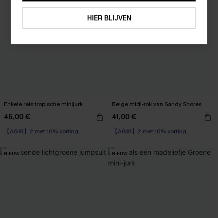
ABONNEREN
HIER BLIJVEN
Enkele reis tropische minijurk
Beige midi-rok van Sandy Shores
46,00 €
41,00 €
【AG18】2 met 10% korting
【AG18】2 met 10% korting
NIEUW
NIEUW