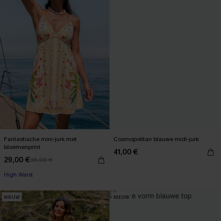
Fantastische mini-jurk met
Cosmopolitan blauwe midi-jurk
bloemenprint
41,00 €
29,00 €
36,00 €
High Waist
NIEUW
NIEUW