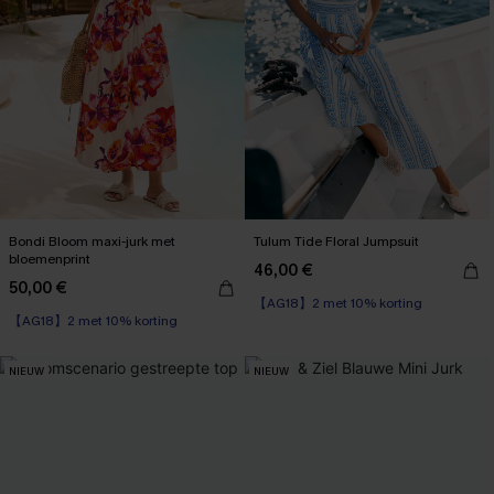
Bondi Bloom maxi-jurk met
Tulum Tide Floral Jumpsuit
bloemenprint
46,00 €
50,00 €
【AG18】2 met 10% korting
【AG18】2 met 10% korting
High Waist
【AG18】2 met 10% korting
NIEUW
NIEUW