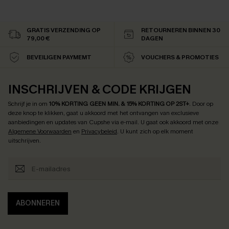
GRATIS VERZENDING OP
RETOURNEREN BINNEN 30
79,00 €
DAGEN
BEVEILIGEN PAYMEMT
VOUCHERS & PROMOTIES
INSCHRIJVEN & CODE KRIJGEN
Schrijf je in om
10% KORTING GEEN MIN. & 15% KORTING OP 2ST+
.
Door op
deze knop te klikken, gaat u akkoord met het ontvangen van exclusieve
aanbiedingen en updates van Cupshe via e-mail. U gaat ook akkoord met onze
Algemene Voorwaarden
en
Privacybeleid
. U kunt zich op elk moment
uitschrijven.
ABONNEREN