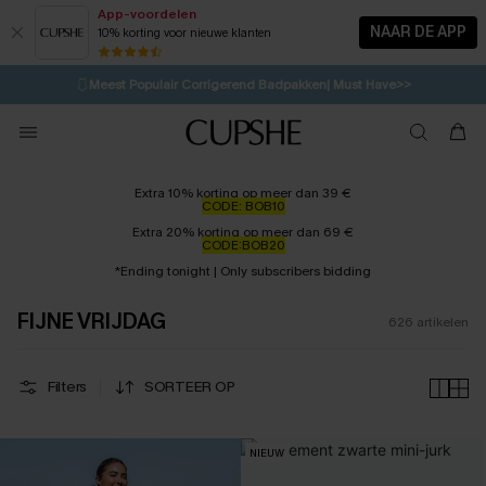
App-voordelen
NAAR DE APP
10% korting voor nieuwe klanten
LAATSTE KANS
⚡️
| Tot 50% korting>>
🩱
Meest Populair Corrigerend Badpakken| Must Have>>
💌Abonneer je & ontvang tot 15% korting>>
👙
Koop 3, krijg 15% korting | CODE: SW15
Extra 10% korting op meer dan 39 €
CODE: BOB10
Extra 20% korting op meer dan 69 €
CODE:BOB20
*Ending tonight | Only subscribers bidding
FIJNE VRIJDAG
626
artikelen
Filters
SORTEER OP
NIEUW