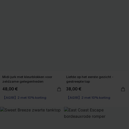
Midi-jurk met kleurblokken voor
Liefde op het eerste gezicht -
zeldzame gelegenheden
gestreepte top
48,00 €
38,00 €
【AG18】2 met 10% korting
Corrigerende jurk
【AG18】2 met 10% korting
【AG18】2 met 10% korting