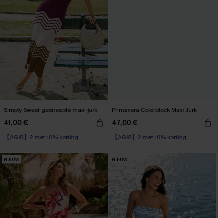
Simply Sweet gestreepte maxi-jurk
Primavera Colorblock Maxi Jurk
41,00 €
47,00 €
【AG18】2 met 10% korting
【AG18】2 met 10% korting
Wikkel
【AG18】2 met 10% korting
NIEUW
NIEUW