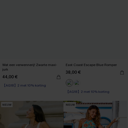
Wat een verwennerij! Zwarte maxi-
East Coast Escape Blue Romper
jurk
38,00 €
44,00 €
【AG18】2 met 10% korting
【AG18】2 met 10% korting
NIEUW
NIEUW