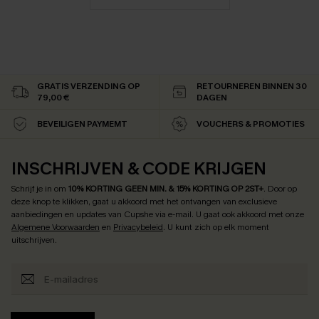
GRATIS VERZENDING OP
RETOURNEREN BINNEN 30
79,00 €
DAGEN
BEVEILIGEN PAYMEMT
VOUCHERS & PROMOTIES
INSCHRIJVEN & CODE KRIJGEN
Schrijf je in om
10% KORTING GEEN MIN. & 15% KORTING OP 2ST+
.
Door op
deze knop te klikken, gaat u akkoord met het ontvangen van exclusieve
aanbiedingen en updates van Cupshe via e-mail. U gaat ook akkoord met onze
Algemene Voorwaarden
en
Privacybeleid
. U kunt zich op elk moment
uitschrijven.