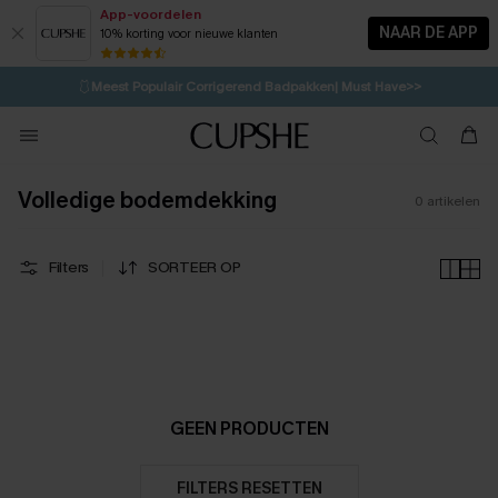
App-voordelen
NAAR DE APP
10% korting voor nieuwe klanten
LAATSTE KANS
⚡️
| Tot 50% korting>>
🩱
Meest Populair Corrigerend Badpakken| Must Have>>
💌Abonneer je & ontvang tot 15% korting>>
👙
Koop 3, krijg 15% korting | CODE: SW15
Volledige bodemdekking
0
artikelen
Filters
SORTEER OP
GEEN PRODUCTEN
FILTERS RESETTEN