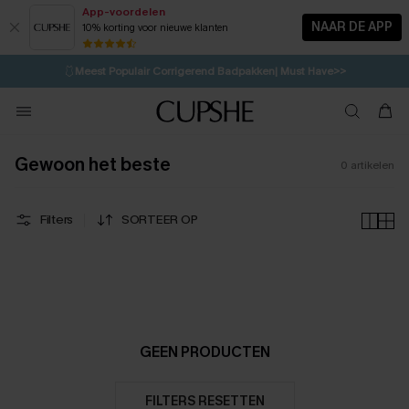
App-voordelen
NAAR DE APP
10% korting voor nieuwe klanten
LAATSTE KANS
⚡️
| Tot 50% korting>>
🩱
Meest Populair Corrigerend Badpakken| Must Have>>
💌Abonneer je & ontvang tot 15% korting>>
👙
Koop 3, krijg 15% korting | CODE: SW15
Gewoon het beste
0
artikelen
Filters
SORTEER OP
GEEN PRODUCTEN
FILTERS RESETTEN