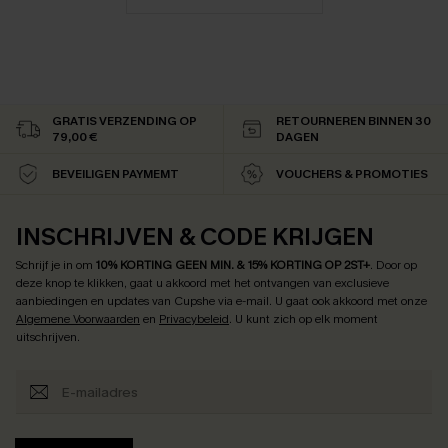
GRATIS VERZENDING OP
RETOURNEREN BINNEN 30
79,00 €
DAGEN
BEVEILIGEN PAYMEMT
VOUCHERS & PROMOTIES
INSCHRIJVEN & CODE KRIJGEN
Schrijf je in om
10% KORTING GEEN MIN. & 15% KORTING OP 2ST+
.
Door op
deze knop te klikken, gaat u akkoord met het ontvangen van exclusieve
aanbiedingen en updates van Cupshe via e-mail. U gaat ook akkoord met onze
Algemene Voorwaarden
en
Privacybeleid
. U kunt zich op elk moment
uitschrijven.